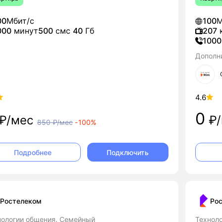
00
Мбит/с
100
М
000
минут
500
смс
40
Гб
207
к
1000
Дополн
4.6
0
₽/мес
₽/
850
₽/мес
-
100%
Подключить
Подробнее
Ростелеком
Ро
нологии общения. Семейный
Технол