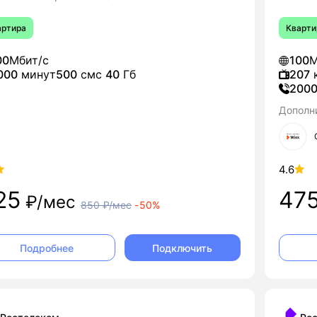
артира
Кварти
00
Мбит/с
100
М
000
минут
500
смс
40
Гб
207
к
200
Дополн
4.6
25
47
₽/мес
850
₽/мес
-
50%
Подключить
Подробнее