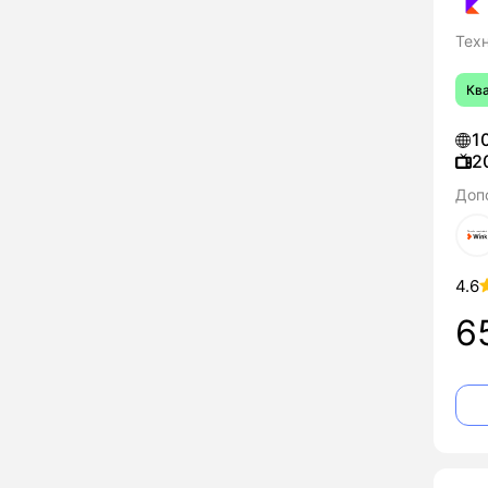
Тех
Кв
1
2
Доп
4.6
6