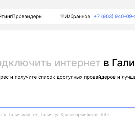
йтинг
Провайдеры
Избранное
+7 (903) 940-09-
одключить интернет
в Гал
дрес и получите список доступных провайдеров и лучш
ть, Галичский р-н, Галич, ул Красноармейская, 84а