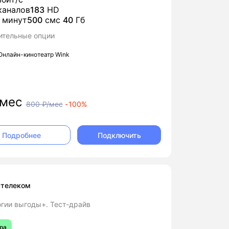
аналов
183
HD
минут
500
смс
40
Гб
ительные опции
Онлайн-кинотеатр Wink
мес
800
₽/мес
-
100%
Подключить
Подробнее
стелеком
гии выгоды+. Тест-драйв
ра