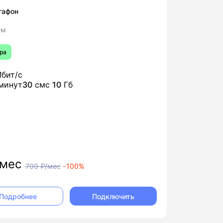
гафон
ум
ра
бит/с
минут
30
смс
10
Гб
мес
700
₽/мес
-
100%
Подключить
Подробнее