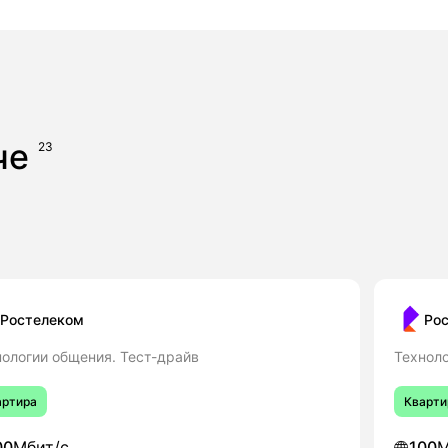
иче
23
Ростелеком
Ро
нологии общения. Тест-драйв
Техноло
артира
Кварти
00
Мбит/с
100
М