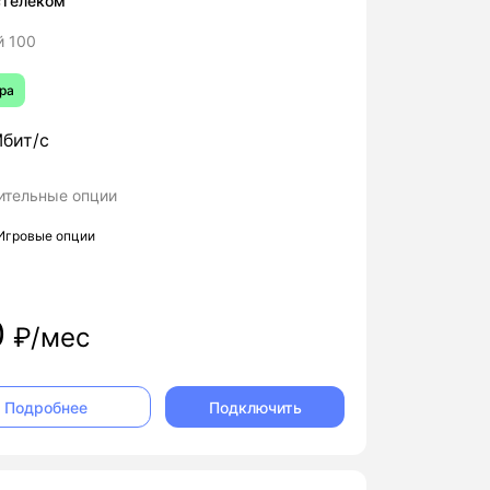
стелеком
й 100
ра
бит/с
ительные опции
Игровые опции
0
₽/мес
Подключить
Подробнее