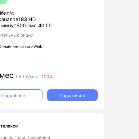
бит/с
аналов
183
HD
минут
500
смс
40
Гб
ительные опции
Онлайн-кинотеатр Wink
мес
950
₽/мес
-
100%
Подключить
Подробнее
стелеком
огии выгоды. Семейный