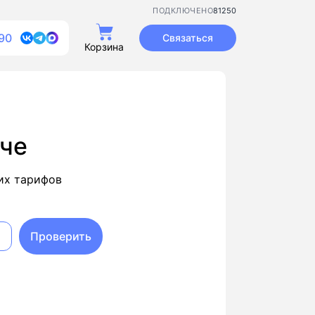
81250
ПОДКЛЮЧЕНО
90
Связаться
Корзина
иче
их тарифов
Проверить