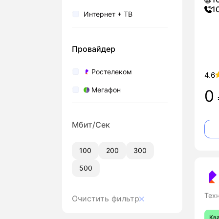
1
Интернет + ТВ
Провайдер
Ростелеком
4.6
Мегафон
0
Мбит/Сек
100
200
300
500
Тех
Очистить фильтр
Кв