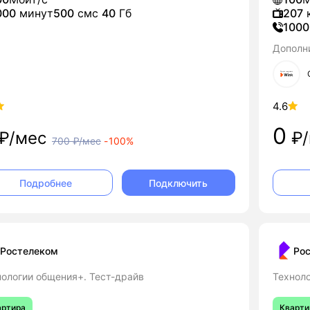
000
минут
500
смс
40
Гб
207
к
1000
Дополн
4.6
0
₽/мес
₽/
700
₽/мес
-
100%
Подключить
Подробнее
Ростелеком
Ро
нологии общения+. Тест-драйв
Техноло
артира
Кварти