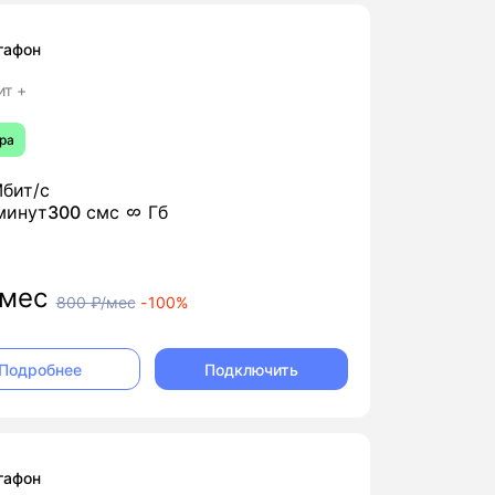
гафон
ит +
ра
бит/с
минут
300
смс
Гб
мес
800
₽/мес
-
100%
Подключить
Подробнее
гафон