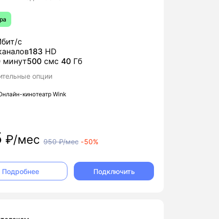
ра
бит/с
аналов
183
HD
0
минут
500
смс
40
Гб
ительные опции
Онлайн-кинотеатр Wink
5
₽/мес
950
₽/мес
-
50%
Подключить
Подробнее