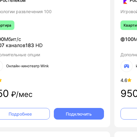
Ростелеком
Ро
нологии развлечения 100
Игрово
артира
Кварти
00
Мбит/с
100
М
07
каналов
183
HD
олнительные опции
Дополн
Онлайн-кинотеатр Wink
4.6
50
95
₽/мес
Подключить
Подробнее