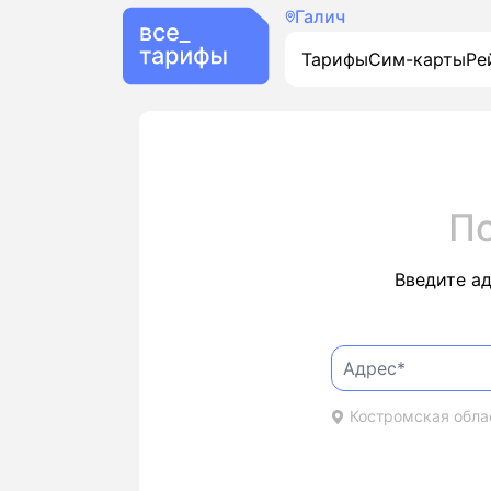
Галич
Тарифы
Сим-карты
Ре
П
Введите а
Костромская облас