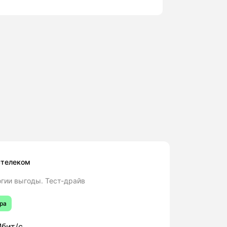
стелеком
гии выгоды. Тест-драйв
ра
бит/с