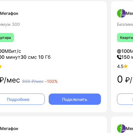
Мегафон
Ме
имум 300
Безлим
артира
Кварти
00
Мбит/с
100
М
00
минут
30
смс
10
Гб
150
4.5
0
₽/мес
₽/
800
₽/мес
-
100%
Подключить
Подробнее
Мегафон
Ме