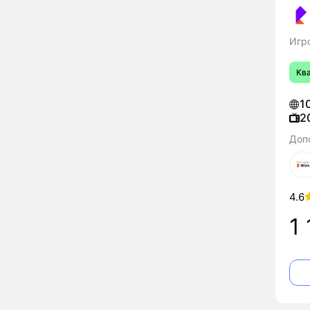
Игр
Кв
1
2
Доп
4.6
1