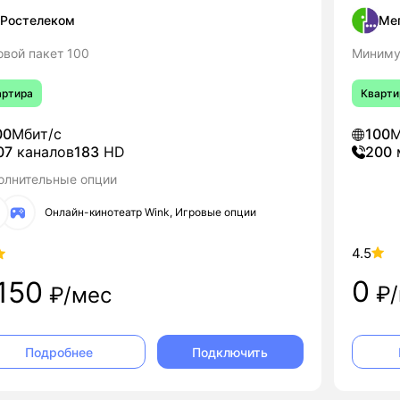
Ростелеком
Ме
овой пакет 100
Миним
артира
Кварти
00
Мбит/с
100
М
07
каналов
183
HD
200
олнительные опции
Онлайн-кинотеатр Wink, Игровые опции
4.5
0
 150
₽/
₽/мес
Подключить
Подробнее