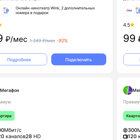
Онлайн-кинотеатр Wink, 2 дополнительных
номера в подарок
4.5
9
99
₽/мес
1 249
₽/мес
-
92%
Подключить
Подробнее
Мегафон
Ме
миум
Премиу
артира
Кварти
00
Мбит/с
300
М
20
каналов
28
HD
120
к