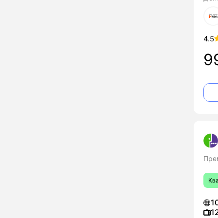
4.5
9
Пре
Кв
1
1