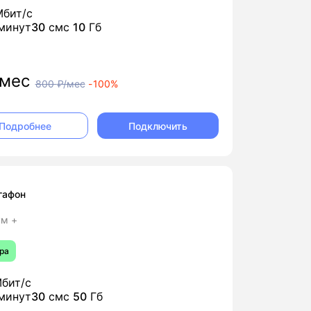
бит/с
минут
30
смс
10
Гб
мес
800
₽/мес
-
100%
Подключить
Подробнее
гафон
м +
ра
бит/с
минут
30
смс
50
Гб