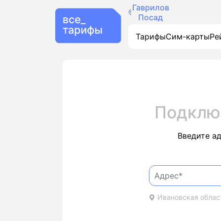
Гаврилов
Посад
Тарифы
Сим-карты
Ре
Подклю
Введите а
Ивановская област