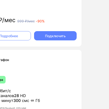
₽/мес
999
₽/мес
-
90%
Подключить
Подробнее
гафон
ра
бит/с
аналов
28
HD
0
минут
300
смс
Гб
ительные опции