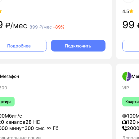
4.5
9
99
₽/мес
899
₽/мес
-
89%
Подключить
Подробнее
Мегафон
Ме
 300
VIP
артира
Кварти
00
Мбит/с
100
М
20
каналов
28
HD
120
к
000
минут
300
смс
Гб
200
олнительные опции
Дополн