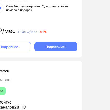
Онлайн-кинотеатр Wink, 2 дополнительных
номера в подарок
₽/мес
1 149
₽/мес
-
91%
Подключить
Подробнее
гафон
м 300
ра
бит/с
аналов
28
HD