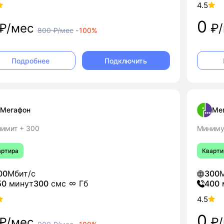
4.5
0
₽/мес
₽/
800
₽/мес
-
100%
Подключить
Подробнее
Мегафон
Ме
лимит + 300
Миниму
артира
Кварти
00
Мбит/с
300
М
50
минут
300
смс
Гб
400
4.5
0
₽/мес
₽/