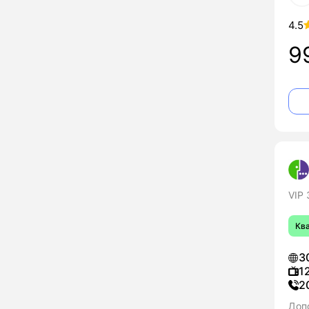
4.5
9
VIP
Кв
3
1
2
Доп