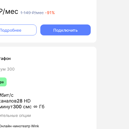
₽/мес
1 149
₽/мес
-
91%
Подключить
Подробнее
гафон
ум 300
ра
бит/с
аналов
28
HD
минут
300
смс
Гб
ительные опции
Онлайн-кинотеатр Wink