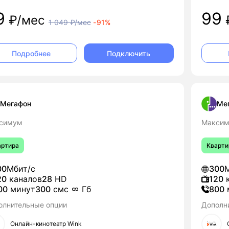
9
99
₽/мес
1 049
₽/мес
-
91%
Подключить
Подробнее
Мегафон
Ме
симум
Максим
артира
Кварти
00
Мбит/с
300
М
20
каналов
28
HD
120
к
00
минут
300
смс
Гб
800
олнительные опции
Дополн
Онлайн-кинотеатр Wink