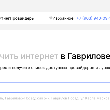
йтинг
Провайдеры
Избранное
+7 (903) 940-09-
чить интернет
в Гаврилов
дрес и получите список доступных провайдеров и лучш
ь, Гаврилово-Посадский р-н, Гаврилов Посад, ул Карла Маркса,