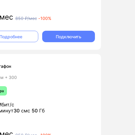
мес
850
₽/мес
-
100%
Подключить
Подробнее
гафон
м + 300
ра
бит/с
минут
30
смс
50
Гб
мес