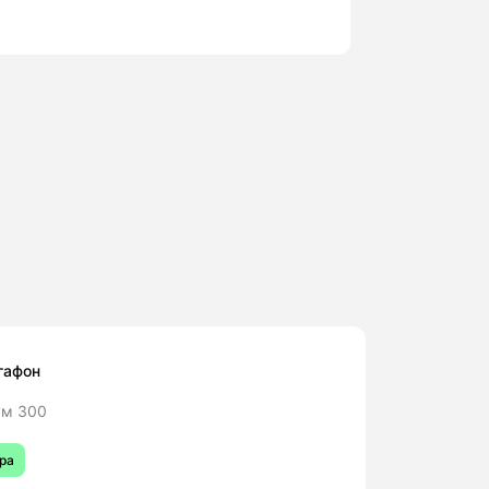
гафон
м 300
ра