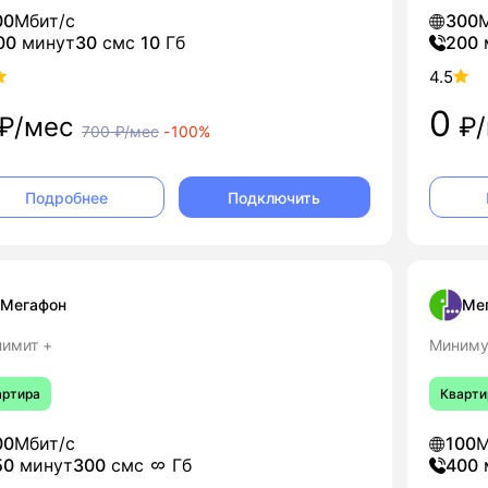
00
Мбит/с
300
М
00
минут
30
смс
10
Гб
200
4.5
0
₽/мес
₽/
700
₽/мес
-
100%
Подключить
Подробнее
Мегафон
Ме
лимит +
Миниму
артира
Кварти
00
Мбит/с
100
М
50
минут
300
смс
Гб
400