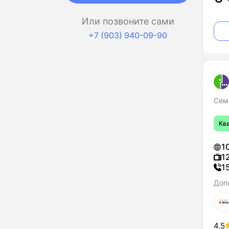
Или позвоните сами
+7 (903) 940-09-90
Сем
Кв
1
1
1
Доп
4.5