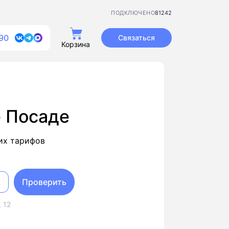
81242
ПОДКЛЮЧЕНО
90
Связаться
Корзина
е Посаде
их тарифов
Проверить
 12