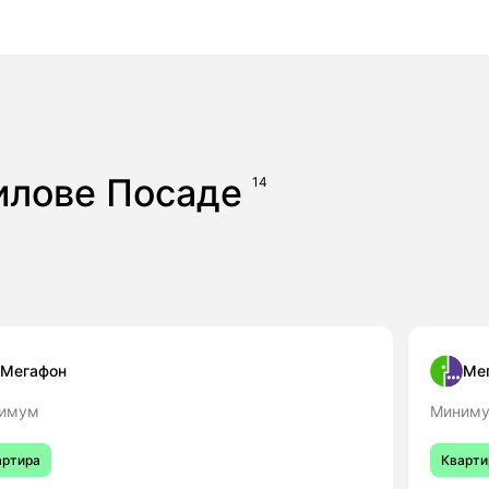
рилове Посаде
14
Мегафон
Ме
имум
Миниму
артира
Кварти