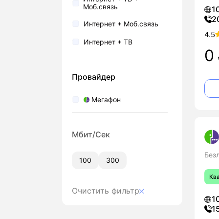
Моб.связь
1
2
Интернет + Моб.связь
4.5
Интернет + ТВ
0
Провайдер
Мегафон
Мбит/Сек
Без
100
300
Кв
Очистить фильтр
1
1