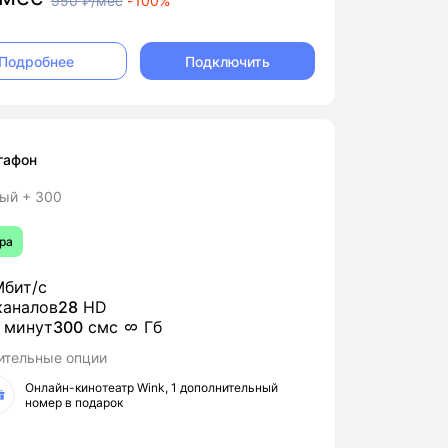
950
₽/мес
-
100%
Подключить
Подробнее
гафон
ый + 300
ра
бит/с
аналов
28
HD
минут
300
смс
Гб
ительные опции
Онлайн-кинотеатр Wink, 1 дополнительный
номер в подарок