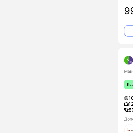
9
Мак
Кв
1
1
8
Доп