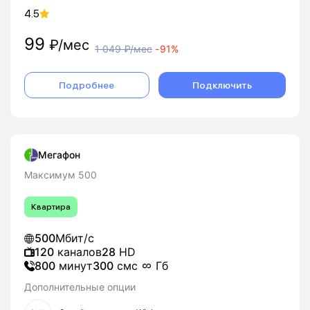
4.5
99
₽/мес
1 049
₽/мес
-
91%
Подробнее
Подключить
Мегафон
Максимум 500
Квартира
500
Мбит/с
120
каналов
28
HD
800
минут
300
смс
Гб
Дополнительные опции