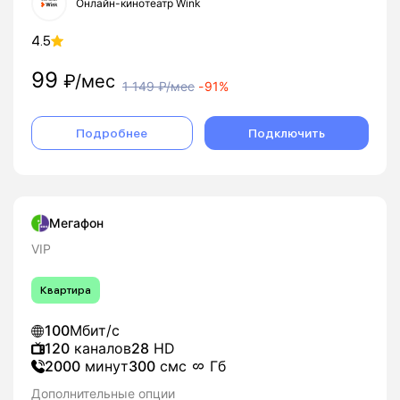
Онлайн-кинотеатр Wink
4.5
99
₽/мес
1 149
₽/мес
-
91%
Подробнее
Подключить
Мегафон
VIP
Квартира
100
Мбит/с
120
каналов
28
HD
2000
минут
300
смс
Гб
Дополнительные опции