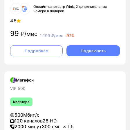
Онлайн-кинотеатр Wink, 2 дополнительных
номера в подарок
4.5
99
₽/мес
1 199
₽/мес
-
92%
Подробнее
Подключить
Мегафон
VIP 500
Квартира
500
Мбит/с
120
каналов
28
HD
2000
минут
300
смс
Гб