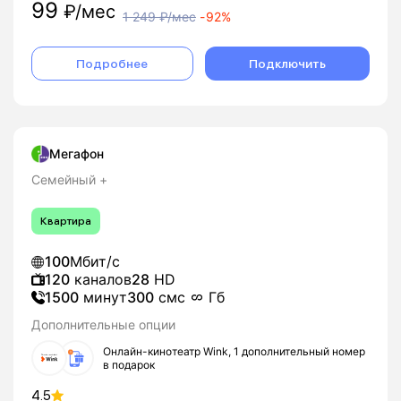
99
₽/мес
1 249
₽/мес
-
92%
Подробнее
Подключить
Мегафон
Семейный +
Квартира
100
Мбит/с
120
каналов
28
HD
1500
минут
300
смс
Гб
Дополнительные опции
Онлайн-кинотеатр Wink, 1 дополнительный номер
в подарок
4.5