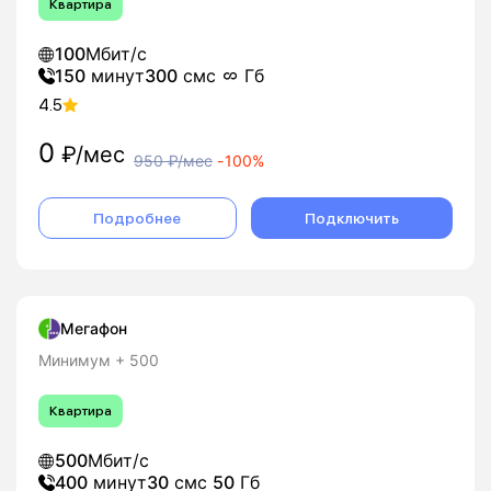
Квартира
100
Мбит/с
150
минут
300
смс
Гб
4.5
0
₽/мес
950
₽/мес
-
100%
Подробнее
Подключить
Мегафон
Минимум + 500
Квартира
500
Мбит/с
400
минут
30
смс
50
Гб