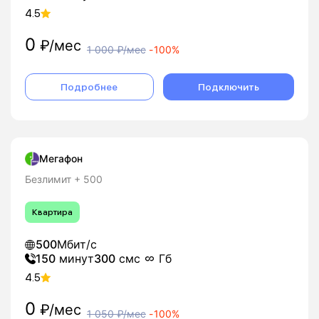
4.5
0
₽/мес
1 000
₽/мес
-
100%
Подробнее
Подключить
Мегафон
Безлимит + 500
Квартира
500
Мбит/с
150
минут
300
смс
Гб
4.5
0
₽/мес
1 050
₽/мес
-
100%