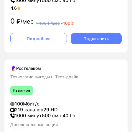
1000
минут
500
смс
40
Гб
4.6
0
₽/мес
1 100
₽/мес
-
100%
Подробнее
Подключить
Ростелеком
Технологии выгоды+. Тест-драйв
Квартира
100
Мбит/с
219
каналов
29
HD
1000
минут
500
смс
40
Гб
Дополнительные опции