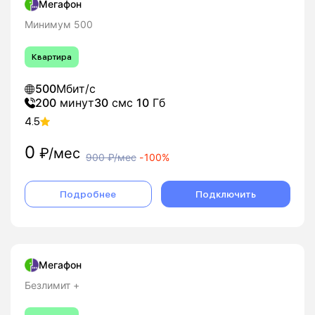
Мегафон
Минимум 500
Квартира
500
Мбит/с
200
минут
30
смс
10
Гб
4.5
0
₽/мес
900
₽/мес
-
100%
Подробнее
Подключить
Мегафон
Безлимит +