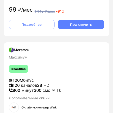
99
₽/мес
1 149
₽/мес
-
91%
Подробнее
Подключить
Мегафон
Максимум
Квартира
100
Мбит/с
120
каналов
28
HD
800
минут
300
смс
Гб
Дополнительные опции
Онлайн-кинотеатр Wink