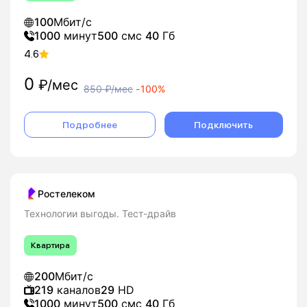
100
Мбит/с
1000
минут
500
смс
40
Гб
4.6
0
₽/мес
850
₽/мес
-
100%
Подробнее
Подключить
Ростелеком
Технологии выгоды. Тест-драйв
Квартира
200
Мбит/с
219
каналов
29
HD
1000
минут
500
смс
40
Гб