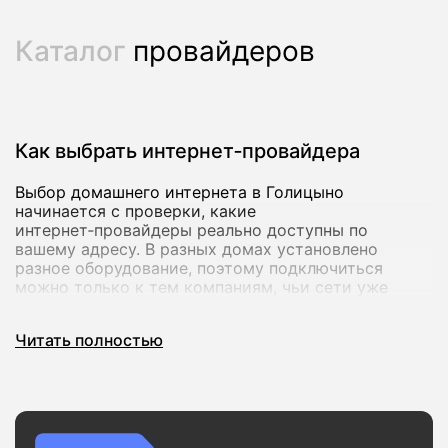
Каталог
провайдеров
Как выбрать интернет‑провайдера
Выбор домашнего интернета в Голицыно
начинается с проверки, какие
интернет‑провайдеры реально доступны по
вашему адресу. В разных домах установлено
разное оборудование, поэтому подключиться
можно только к тем компаниям, чьи сети уже
заведены в подъезд. На vsetarifi.ru есть
собственная база адресов по всей России:
Читать полностью
достаточно ввести улицу и номер дома, чтобы
мгновенно увидеть список провайдеров и тарифов,
доступных именно в вашем доме.
Скорость и стабильность соединения