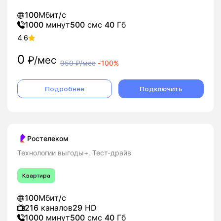
100
Мбит/с
1000
минут
500
смс
40
Гб
4.6
0
₽/мес
950
₽/мес
-
100%
Подробнее
Подключить
Ростелеком
Технологии выгоды+. Тест-драйв
Квартира
100
Мбит/с
216
каналов
29
HD
1000
минут
500
смс
40
Гб