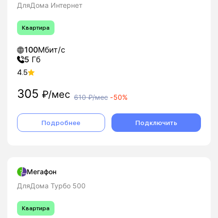
ДляДома Интернет
Квартира
100
Мбит/с
5
Гб
4.5
305
₽/мес
610
₽/мес
-
50%
Подробнее
Подключить
Мегафон
ДляДома Турбо 500
Квартира