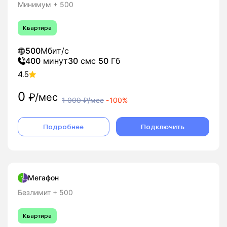
Минимум + 500
Квартира
500
Мбит/с
400
минут
30
смс
50
Гб
4.5
0
₽/мес
1 000
₽/мес
-
100%
Подробнее
Подключить
Мегафон
Безлимит + 500
Квартира