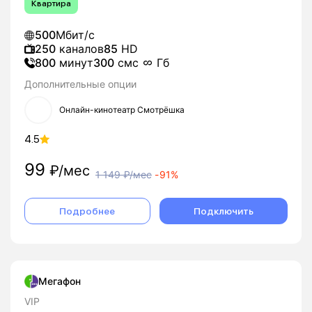
Квартира
500
Мбит/с
250
каналов
85
HD
800
минут
300
смс
Гб
Дополнительные опции
Онлайн-кинотеатр Смотрёшка
4.5
99
₽/мес
1 149
₽/мес
-
91%
Подробнее
Подключить
Мегафон
VIP