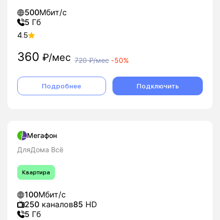
500
Мбит/с
5
Гб
4.5
360
₽/мес
720
₽/мес
-
50%
Подробнее
Подключить
Мегафон
ДляДома Всё
Квартира
100
Мбит/с
250
каналов
85
HD
5
Гб