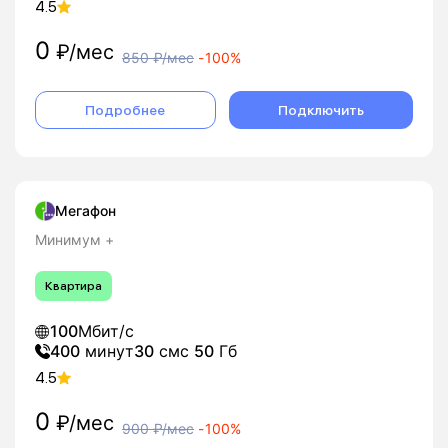
4.5
0
₽/мес
850
₽/мес
-
100%
Подробнее
Подключить
Мегафон
Минимум +
Квартира
100
Мбит/с
400
минут
30
смс
50
Гб
4.5
0
₽/мес
900
₽/мес
-
100%