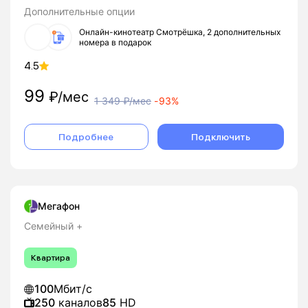
Дополнительные опции
Онлайн-кинотеатр Смотрёшка, 2 дополнительных
номера в подарок
4.5
99
₽/мес
1 349
₽/мес
-
93%
Подробнее
Подключить
Мегафон
Семейный +
Квартира
100
Мбит/с
250
каналов
85
HD