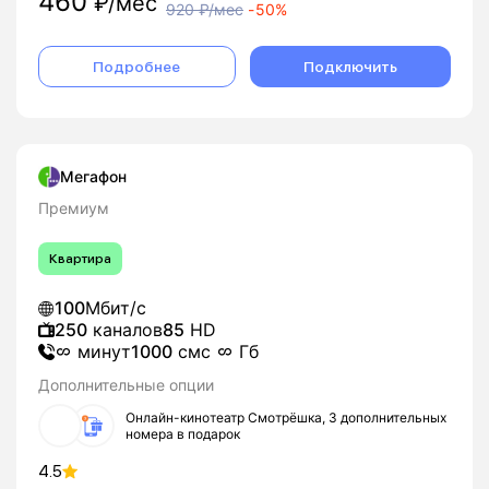
460
₽/мес
920
₽/мес
-
50%
Подробнее
Подключить
Мегафон
Премиум
Квартира
100
Мбит/с
250
каналов
85
HD
минут
1000
смс
Гб
Дополнительные опции
Онлайн-кинотеатр Смотрёшка, 3 дополнительных
номера в подарок
4.5