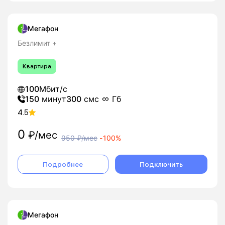
Мегафон
Безлимит +
Квартира
100
Мбит/с
150
минут
300
смс
Гб
4.5
0
₽/мес
950
₽/мес
-
100%
Подробнее
Подключить
Мегафон