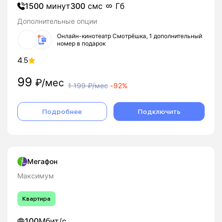
1500
минут
300
смс
Гб
Дополнительные опции
Онлайн-кинотеатр Смотрёшка, 1 дополнительный
номер в подарок
4.5
99
₽/мес
1 199
₽/мес
-
92%
Подробнее
Подключить
Мегафон
Максимум
Квартира
100
Мбит/с