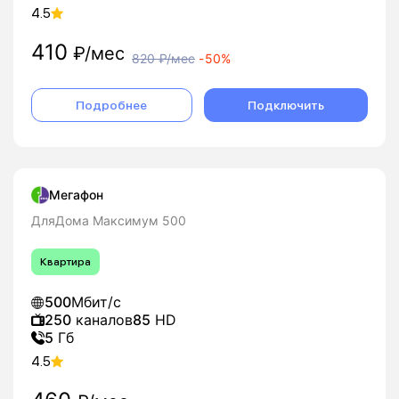
4.5
410
₽/мес
820
₽/мес
-
50%
Подробнее
Подключить
Мегафон
ДляДома Максимум 500
Квартира
500
Мбит/с
250
каналов
85
HD
5
Гб
4.5