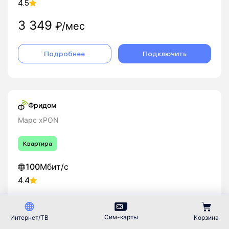
4.5
3 349
₽/мес
Подробнее
Подключить
Фридом
Марс xPON
Квартира
100
Мбит/с
4.4
630
₽/мес
Сим-карты
Интернет/ТВ
Корзина