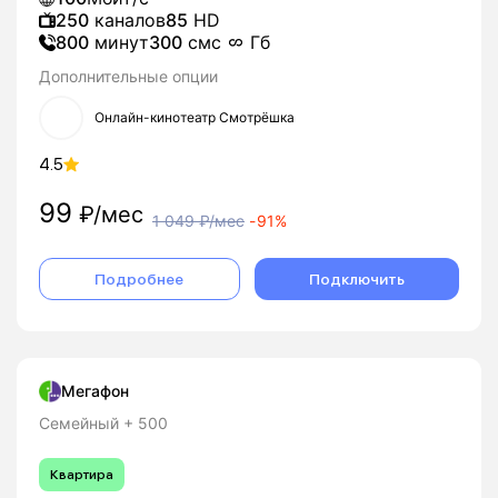
250
каналов
85
HD
800
минут
300
смс
Гб
Дополнительные опции
Онлайн-кинотеатр Смотрёшка
4.5
99
₽/мес
1 049
₽/мес
-
91%
Подробнее
Подключить
Мегафон
Семейный + 500
Квартира