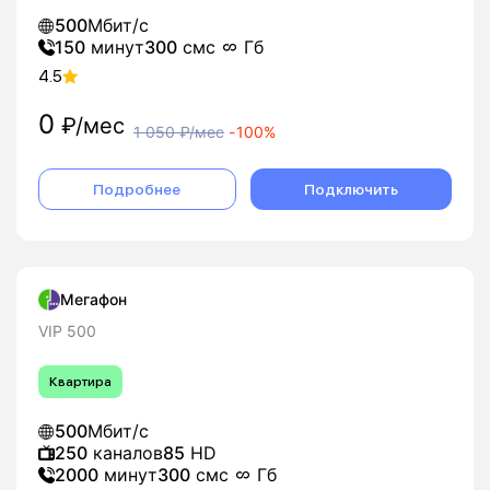
500
Мбит/с
150
минут
300
смс
Гб
4.5
0
₽/мес
1 050
₽/мес
-
100%
Подробнее
Подключить
Мегафон
VIP 500
Квартира
500
Мбит/с
250
каналов
85
HD
2000
минут
300
смс
Гб