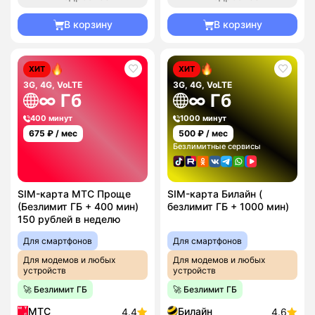
В корзину
В корзину
ХИТ
ХИТ
3G, 4G, VoLTE
3G, 4G, VoLTE
∞ Гб
∞ Гб
400 минут
1000 минут
675
₽ / мес
500
₽ / мес
Безлимитные сервисы
SIM-карта МТС Проще
SIM-карта Билайн (
(Безлимит ГБ + 400 мин)
безлимит ГБ + 1000 мин)
150 рублей в неделю
Для смартфонов
Для смартфонов
Для модемов и любых
Для модемов и любых
устройств
устройств
🚀 Безлимит ГБ
🚀 Безлимит ГБ
МТС
Билайн
4.4
4.6