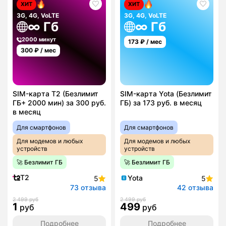
ХИТ
ХИТ
3G, 4G, VoLTE
3G, 4G, VoLTE
∞ Гб
∞ Гб
2000 минут
173
₽ / мес
300
₽ / мес
SIM-карта T2 (Безлимит
SIM-карта Yota (Безлимит
ГБ+ 2000 мин) за 300 руб.
ГБ) за 173 руб. в месяц
в месяц
Для смартфонов
Для смартфонов
Для модемов и любых
Для модемов и любых
устройств
устройств
🚀 Безлимит ГБ
🚀 Безлимит ГБ
T2
Yota
5
5
73 отзыва
42 отзыва
2 499 руб
2 499 руб
1
499
руб
руб
Подробнее
Подробнее