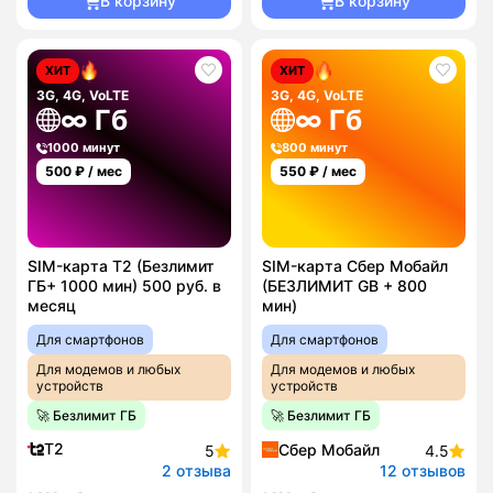
В корзину
В корзину
ХИТ
ХИТ
3G, 4G, VoLTE
3G, 4G, VoLTE
∞ Гб
∞ Гб
1000 минут
800 минут
500
₽ / мес
550
₽ / мес
SIM-карта T2 (Безлимит
SIM-карта Сбер Мобайл
ГБ+ 1000 мин) 500 руб. в
(БЕЗЛИМИТ GB + 800
месяц
мин)
Для смартфонов
Для смартфонов
Для модемов и любых
Для модемов и любых
устройств
устройств
🚀 Безлимит ГБ
🚀 Безлимит ГБ
T2
Сбер Мобайл
5
4.5
2 отзыва
12 отзывов