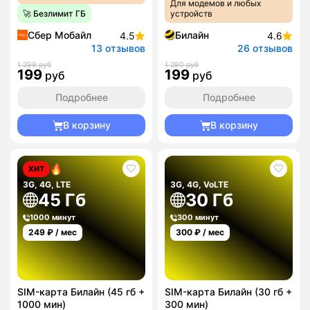
Для модемов и любых
🚀 Безлимит ГБ
устройств
Сбер Мобайл
Билайн
4.5
4.6
13 отзывов
26 отзывов
1 299 руб
1 290 руб
199
199
руб
руб
Подробнее
Подробнее
В корзину
В корзину
ХИТ
3G, 4G, LTE
3G, 4G, VoLTE
45 Гб
30 Гб
1000 минут
300 минут
249
₽ / мес
300
₽ / мес
SIM-карта Билайн (45 гб +
SIM-карта Билайн (30 гб +
1000 мин)
300 мин)