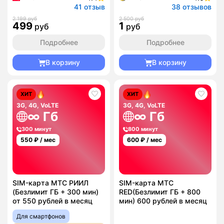
41 отзыв
38 отзывов
2 199 руб
2 500 руб
499
1
руб
руб
Подробнее
Подробнее
В корзину
В корзину
ХИТ
ХИТ
3G, 4G, VoLTE
3G, 4G, VoLTE
∞ Гб
∞ Гб
300 минут
800 минут
550
₽ / мес
600
₽ / мес
SIM-карта МТС РИИЛ
SIM-карта МТС
(Безлимит ГБ + 300 мин)
RED(Безлимит ГБ + 800
от 550 рублей в месяц
мин) 600 рублей в месяц
Для смартфонов