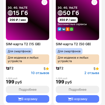
3G, 4G, VoLTE
3G, 4G, VoLTE
15 Гб
50 Гб
200
₽ / мес
450
₽ / мес
Безлимитные сервисы
SIM-карта T2 (15 GB)
SIM-карта T2 (50 GB)
Для смартфонов
Для смартфонов
Для модемов и любых
Для модемов и любых
устройств
устройств
T2
T2
5
5
10 отзывов
2 отзыва
1 299 руб
1 299 руб
199
199
руб
руб
Подробнее
Подробнее
В корзину
В корзину