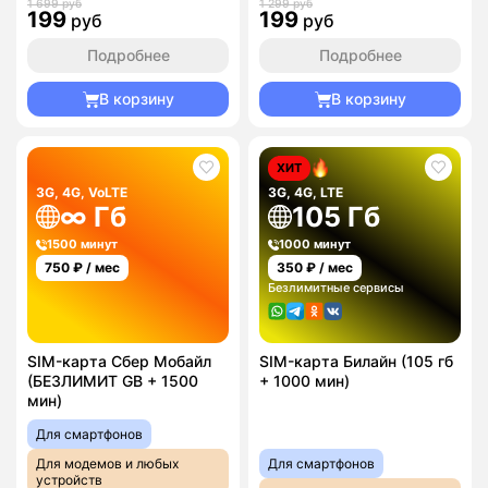
1 699 руб
1 299 руб
199
199
руб
руб
Подробнее
Подробнее
В корзину
В корзину
ХИТ
3G, 4G, VoLTE
3G, 4G, LTE
∞ Гб
105 Гб
1500 минут
1000 минут
750
₽ / мес
350
₽ / мес
Безлимитные сервисы
SIM-карта Сбер Мобайл
SIM-карта Билайн (105 гб
(БЕЗЛИМИТ GB + 1500
+ 1000 мин)
мин)
Для смартфонов
Для модемов и любых
Для смартфонов
устройств