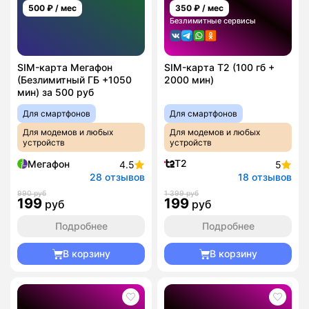
500
₽ / мес
350
₽ / мес
Безлимитные сервисы
SIM-карта Мегафон
SIM-карта T2 (100 гб +
(Безлимитный ГБ +1050
2000 мин)
мин) за 500 руб
Для смартфонов
Для смартфонов
Для модемов и любых
Для модемов и любых
устройств
устройств
T2
Мегафон
4.5
5
28 отзывов
18 отзывов
990 руб
1 399 руб
199
199
руб
руб
Подробнее
Подробнее
В корзину
В корзину