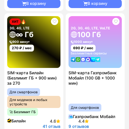
В корзину
В корзину
ХИТ
3G, 4G, LTE
2G, 3G, 4G, LTE, VoLTE
∞ Гб
100 Гб
900 минут
1000 минут
270
₽ / мес
690
₽ / мес
Безлимитные сервисы
SIM-карта Билайн
SIM-карта Газпромбанк
(Безлимит ГБ + 900 мин)
Мобайл (100 GB + 1000
за 270
мин)
Для смартфонов
Для модемов и любых
устройств
Для смартфонов
🚀 Безлимит ГБ
Газпромбанк Мобайл
Билайн
4.6
4.4
41 отзыв
9 отзывов