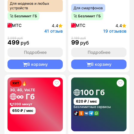
Для модемов и любых
устройств
Для смартфонов
🚀 Безлимит ГБ
🚀 Безлимит ГБ
МТС
МТС
4.4
4.4
41 отзыв
19 отзывов
2 099 руб
2 199 руб
499
99
руб
руб
Подробнее
Подробнее
В корзину
В корзину
ХИТ
3G, 4G, VoLTE
100 Гб
∞ Гб
620
₽ / мес
1200 минут
Безлимитные сервисы
650
₽ / мес