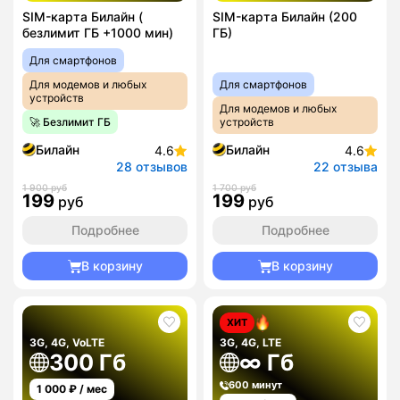
SIM-карта Билайн (
SIM-карта Билайн (200
безлимит ГБ +1000 мин)
ГБ)
Для смартфонов
Для модемов и любых
Для смартфонов
устройств
Для модемов и любых
🚀 Безлимит ГБ
устройств
Билайн
Билайн
4.6
4.6
28 отзывов
22 отзыва
1 900 руб
1 700 руб
199
199
руб
руб
Подробнее
Подробнее
В корзину
В корзину
ХИТ
3G, 4G, VoLTE
3G, 4G, LTE
300 Гб
∞ Гб
600 минут
1 000
₽ / мес