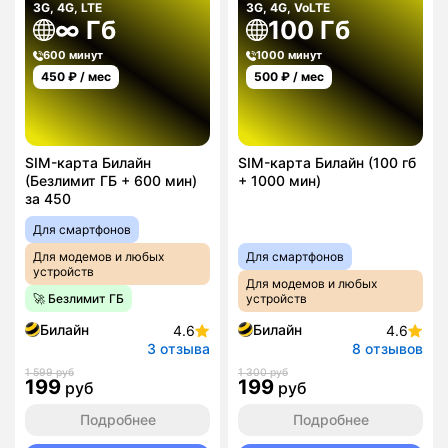
3G, 4G, LTE
3G, 4G, VoLTE
∞ Гб
100 Гб
600 минут
1000 минут
450
₽ / мес
500
₽ / мес
SIM-карта Билайн
SIM-карта Билайн (100 гб
(Безлимит ГБ + 600 мин)
+ 1000 мин)
за 450
Для смартфонов
Для модемов и любых
Для смартфонов
устройств
Для модемов и любых
🚀 Безлимит ГБ
устройств
Билайн
Билайн
4.6
4.6
3 отзыва
8 отзывов
1 599 руб
1 300 руб
199
199
руб
руб
Подробнее
Подробнее