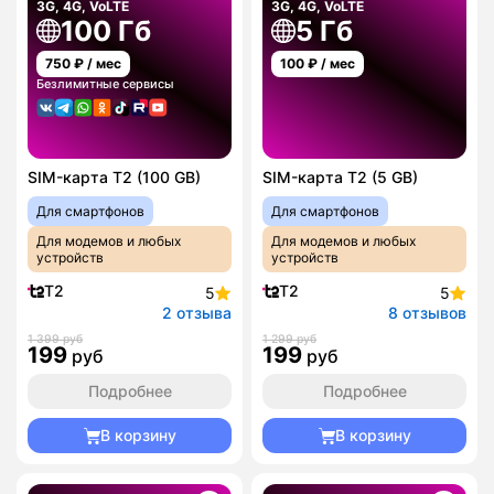
3G, 4G, VoLTE
3G, 4G, VoLTE
100 Гб
5 Гб
750
₽ / мес
100
₽ / мес
Безлимитные сервисы
SIM-карта T2 (100 GB)
SIM-карта T2 (5 GB)
Для смартфонов
Для смартфонов
Для модемов и любых
Для модемов и любых
устройств
устройств
T2
T2
5
5
2 отзыва
8 отзывов
1 399 руб
1 299 руб
199
199
руб
руб
Подробнее
Подробнее
В корзину
В корзину