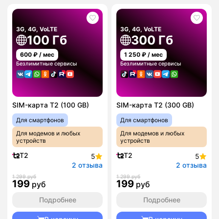
3G, 4G, VoLTE
3G, 4G, VoLTE
100 Гб
300 Гб
600
₽ / мес
1 250
₽ / мес
Безлимитные сервисы
Безлимитные сервисы
SIM-карта T2 (100 GB)
SIM-карта T2 (300 GB)
Для смартфонов
Для смартфонов
Для модемов и любых
Для модемов и любых
устройств
устройств
T2
T2
5
5
2 отзыва
2 отзыва
1 299 руб
1 299 руб
199
199
руб
руб
Подробнее
Подробнее