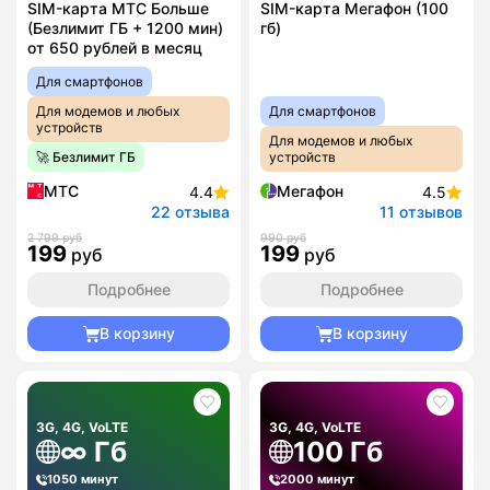
SIM-карта МТС Больше
SIM-карта Мегафон (100
(Безлимит ГБ + 1200 мин)
гб)
от 650 рублей в месяц
Для смартфонов
Для модемов и любых
Для смартфонов
устройств
Для модемов и любых
🚀 Безлимит ГБ
устройств
МТС
Мегафон
4.4
4.5
22 отзыва
11 отзывов
2 799 руб
990 руб
199
199
руб
руб
Подробнее
Подробнее
В корзину
В корзину
3G, 4G, VoLTE
3G, 4G, VoLTE
∞ Гб
100 Гб
1050 минут
2000 минут