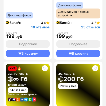
Для смартфонов
Для модемов и любых
Для смартфонов
устройств
Билайн
Билайн
4.6
4.6
18 отзывов
25 отзывов
1 199 руб
1 200 руб
199
199
руб
руб
Подробнее
Подробнее
В корзину
В корзину
ХИТ
3G, 4G, VoLTE
3G, 4G, LTE
∞ Гб
200 Гб
1000 минут
700
₽ / мес
340
₽ / мес
Безлимитные сервисы