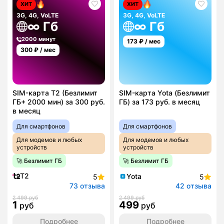
ХИТ
ХИТ
3G, 4G, VoLTE
3G, 4G, VoLTE
∞ Гб
∞ Гб
2000 минут
173
₽ / мес
300
₽ / мес
SIM-карта T2 (Безлимит
SIM-карта Yota (Безлимит
ГБ+ 2000 мин) за 300 руб.
ГБ) за 173 руб. в месяц
в месяц
Для смартфонов
Для смартфонов
Для модемов и любых
Для модемов и любых
устройств
устройств
🚀 Безлимит ГБ
🚀 Безлимит ГБ
T2
Yota
5
5
73 отзыва
42 отзыва
2 499 руб
2 499 руб
1
499
руб
руб
Подробнее
Подробнее