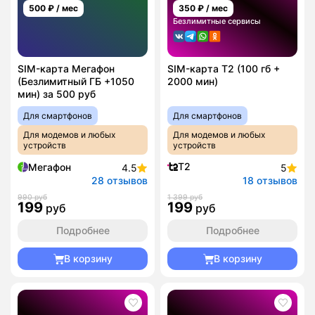
500
₽ / мес
350
₽ / мес
Безлимитные сервисы
SIM-карта Мегафон
SIM-карта T2 (100 гб +
(Безлимитный ГБ +1050
2000 мин)
мин) за 500 руб
Для смартфонов
Для смартфонов
Для модемов и любых
Для модемов и любых
устройств
устройств
T2
Мегафон
4.5
5
28 отзывов
18 отзывов
990 руб
1 399 руб
199
199
руб
руб
Подробнее
Подробнее
В корзину
В корзину