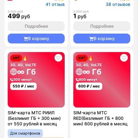
41 отзыв
38 отзывов
2 199 руб
2 500 руб
499
1
руб
руб
Подробнее
Подробнее
В корзину
В корзину
ХИТ
ХИТ
3G, 4G, VoLTE
3G, 4G, VoLTE
∞ Гб
∞ Гб
300 минут
800 минут
550
₽ / мес
600
₽ / мес
SIM-карта МТС РИИЛ
SIM-карта МТС
(Безлимит ГБ + 300 мин)
RED(Безлимит ГБ + 800
от 550 рублей в месяц
мин) 600 рублей в месяц
Для смартфонов