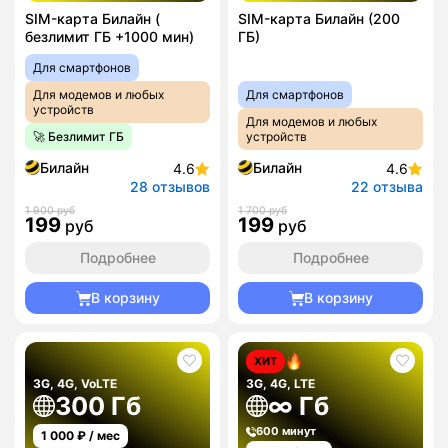
SIM-карта Билайн (
SIM-карта Билайн (200
безлимит ГБ +1000 мин)
ГБ)
Для смартфонов
Для модемов и любых
Для смартфонов
устройств
Для модемов и любых
🚀 Безлимит ГБ
устройств
Билайн
Билайн
4.6
4.6
28 отзывов
22 отзыва
1 900 руб
1 700 руб
199
199
руб
руб
Подробнее
Подробнее
В корзину
В корзину
ХИТ
3G, 4G, VoLTE
3G, 4G, LTE
300 Гб
∞ Гб
600 минут
1 000
₽ / мес