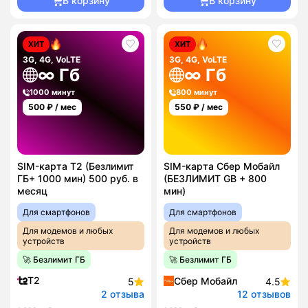
В корзину
В корзину
ХИТ
ХИТ
3G, 4G, VoLTE
3G, 4G, VoLTE
∞ Гб
∞ Гб
1000 минут
800 минут
500
₽ / мес
550
₽ / мес
SIM-карта T2 (Безлимит
SIM-карта Сбер Мобайл
ГБ+ 1000 мин) 500 руб. в
(БЕЗЛИМИТ GB + 800
месяц
мин)
Для смартфонов
Для смартфонов
Для модемов и любых
Для модемов и любых
устройств
устройств
🚀 Безлимит ГБ
🚀 Безлимит ГБ
T2
Сбер Мобайл
5
4.5
2 отзыва
12 отзывов