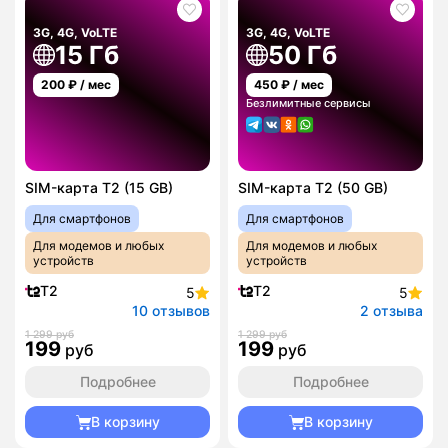
3G, 4G, VoLTE
3G, 4G, VoLTE
15 Гб
50 Гб
200
₽ / мес
450
₽ / мес
Безлимитные сервисы
SIM-карта T2 (15 GB)
SIM-карта T2 (50 GB)
Для смартфонов
Для смартфонов
Для модемов и любых
Для модемов и любых
устройств
устройств
T2
T2
5
5
10 отзывов
2 отзыва
1 299 руб
1 299 руб
199
199
руб
руб
Подробнее
Подробнее
В корзину
В корзину