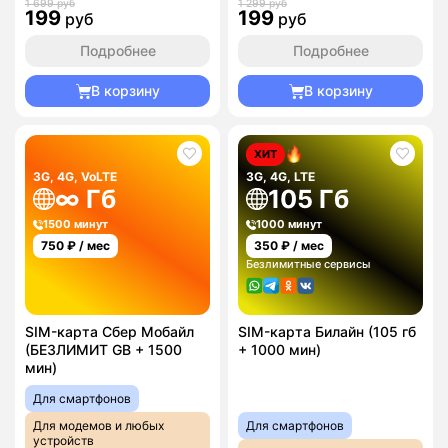
1 699 руб
1 299 руб
199
199
руб
руб
Подробнее
Подробнее
В корзину
В корзину
ХИТ
3G, 4G, VoLTE
3G, 4G, LTE
∞ Гб
105 Гб
1500 минут
1000 минут
750
₽ / мес
350
₽ / мес
Безлимитные сервисы
SIM-карта Сбер Мобайл
SIM-карта Билайн (105 гб
(БЕЗЛИМИТ GB + 1500
+ 1000 мин)
мин)
Для смартфонов
Для модемов и любых
Для смартфонов
устройств