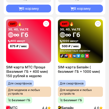
В корзину
В корзину
ХИТ
ХИТ
3G, 4G, VoLTE
3G, 4G, VoLTE
∞ Гб
∞ Гб
400 минут
1000 минут
675
₽ / мес
500
₽ / мес
Безлимитные сервисы
SIM-карта МТС Проще
SIM-карта Билайн (
(Безлимит ГБ + 400 мин)
безлимит ГБ + 1000 мин)
150 рублей в неделю
Для смартфонов
Для смартфонов
Для модемов и любых
Для модемов и любых
устройств
устройств
🚀 Безлимит ГБ
🚀 Безлимит ГБ
МТС
Билайн
4.4
4.6