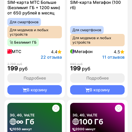
SIM-карта МТС Больше
SIM-карта Мегафон (100
(Безлимит ГБ + 1200 мин)
гб)
от 650 рублей в месяц
Для смартфонов
Для модемов и любых
Для смартфонов
устройств
Для модемов и любых
🚀 Безлимит ГБ
устройств
МТС
Мегафон
4.4
4.5
22 отзыва
11 отзывов
2 799 руб
990 руб
199
199
руб
руб
Подробнее
Подробнее
В корзину
В корзину
3G, 4G, VoLTE
3G, 4G, VoLTE
∞ Гб
100 Гб
1050 минут
2000 минут