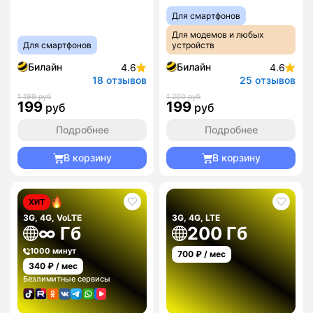
Для смартфонов
Для модемов и любых
Для смартфонов
устройств
Билайн
Билайн
4.6
4.6
18 отзывов
25 отзывов
1 199 руб
1 200 руб
199
199
руб
руб
Подробнее
Подробнее
В корзину
В корзину
ХИТ
3G, 4G, VoLTE
3G, 4G, LTE
∞ Гб
200 Гб
1000 минут
700
₽ / мес
340
₽ / мес
Безлимитные сервисы