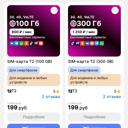
3G, 4G, VoLTE
3G, 4G, VoLTE
100 Гб
300 Гб
600
₽ / мес
1 250
₽ / мес
Безлимитные сервисы
Безлимитные сервисы
SIM-карта T2 (100 GB)
SIM-карта T2 (300 GB)
Для смартфонов
Для смартфонов
Для модемов и любых
Для модемов и любых
устройств
устройств
T2
T2
5
5
2 отзыва
2 отзыва
1 299 руб
1 299 руб
199
199
руб
руб
Подробнее
Подробнее