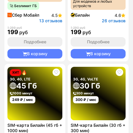
Для модемов и любых
🚀 Безлимит ГБ
устройств
Сбер Мобайл
Билайн
4.5
4.6
13 отзывов
26 отзывов
1 299 руб
1 290 руб
199
199
руб
руб
Подробнее
Подробнее
В корзину
В корзину
ХИТ
3G, 4G, LTE
3G, 4G, VoLTE
45 Гб
30 Гб
1000 минут
300 минут
249
₽ / мес
300
₽ / мес
SIM-карта Билайн (45 гб +
SIM-карта Билайн (30 гб +
1000 мин)
300 мин)