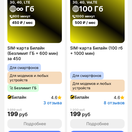
3G, 4G, LTE
3G, 4G, VoLTE
∞ Гб
100 Гб
600 минут
1000 минут
450
₽ / мес
500
₽ / мес
SIM-карта Билайн
SIM-карта Билайн (100 гб
(Безлимит ГБ + 600 мин)
+ 1000 мин)
за 450
Для смартфонов
Для модемов и любых
Для смартфонов
устройств
Для модемов и любых
🚀 Безлимит ГБ
устройств
Билайн
Билайн
4.6
4.6
3 отзыва
8 отзывов
1 599 руб
1 300 руб
199
199
руб
руб
Подробнее
Подробнее