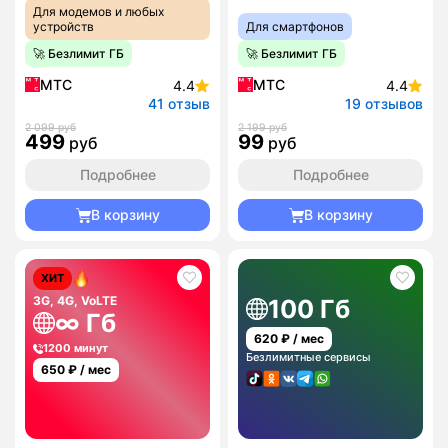
Для модемов и любых
устройств
Для смартфонов
🚀 Безлимит ГБ
🚀 Безлимит ГБ
МТС
МТС
4.4
4.4
41 отзыв
19 отзывов
2 099 руб
2 199 руб
499
99
руб
руб
Подробнее
Подробнее
В корзину
В корзину
ХИТ
3G, 4G, VoLTE
100 Гб
∞ Гб
620
₽ / мес
1200 минут
Безлимитные сервисы
650
₽ / мес