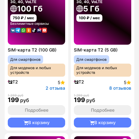
3G, 4G, VoLTE
3G, 4G, VoLTE
100 Гб
5 Гб
750
₽ / мес
100
₽ / мес
Безлимитные сервисы
SIM-карта T2 (100 GB)
SIM-карта T2 (5 GB)
Для смартфонов
Для смартфонов
Для модемов и любых
Для модемов и любых
устройств
устройств
T2
T2
5
5
2 отзыва
8 отзывов
1 399 руб
1 299 руб
199
199
руб
руб
Подробнее
Подробнее
В корзину
В корзину