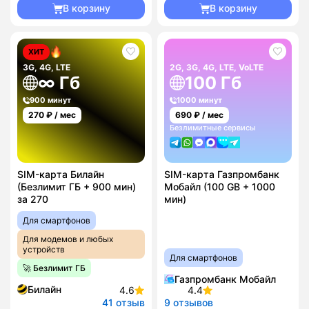
В корзину
В корзину
ХИТ
3G, 4G, LTE
2G, 3G, 4G, LTE, VoLTE
∞ Гб
100 Гб
900 минут
1000 минут
270
₽ / мес
690
₽ / мес
Безлимитные сервисы
SIM-карта Билайн
SIM-карта Газпромбанк
(Безлимит ГБ + 900 мин)
Мобайл (100 GB + 1000
за 270
мин)
Для смартфонов
Для модемов и любых
устройств
Для смартфонов
🚀 Безлимит ГБ
Газпромбанк Мобайл
Билайн
4.6
4.4
41 отзыв
9 отзывов