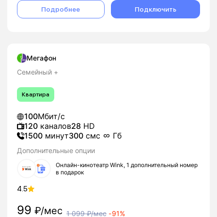
Подробнее
Подключить
Мегафон
Семейный +
Квартира
100
Мбит/с
120
каналов
28
HD
1500
минут
300
смс
Гб
Дополнительные опции
Онлайн-кинотеатр Wink, 1 дополнительный номер
в подарок
4.5
99
₽/мес
1 099
₽/мес
-
91%