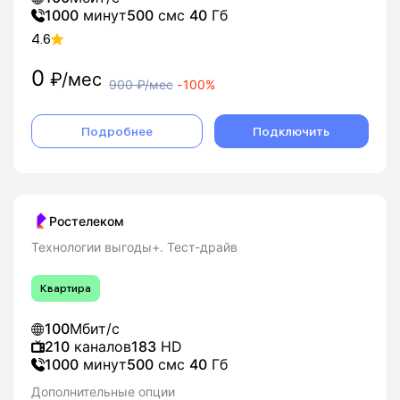
1000
минут
500
смс
40
Гб
4.6
0
₽/мес
900
₽/мес
-
100%
Подробнее
Подключить
Ростелеком
Технологии выгоды+. Тест-драйв
Квартира
100
Мбит/с
210
каналов
183
HD
1000
минут
500
смс
40
Гб
Дополнительные опции