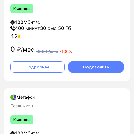
Квартира
100
Мбит/с
400
минут
30
смс
50
Гб
4.5
0
₽/мес
850
₽/мес
-
100%
Подробнее
Подключить
Мегафон
Безлимит +
Квартира
100
Мбит/с