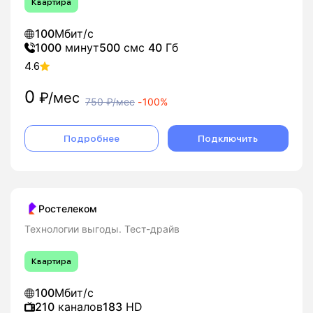
Квартира
100
Мбит/с
1000
минут
500
смс
40
Гб
4.6
0
₽/мес
750
₽/мес
-
100%
Подробнее
Подключить
Ростелеком
Технологии выгоды. Тест-драйв
Квартира
100
Мбит/с
210
каналов
183
HD