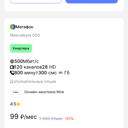
Мегафон
Максимум 500
Квартира
500
Мбит/с
120
каналов
28
HD
800
минут
300
смс
Гб
Дополнительные опции
Онлайн-кинотеатр Wink
4.5
99
₽/мес
1 099
₽/мес
-
91%