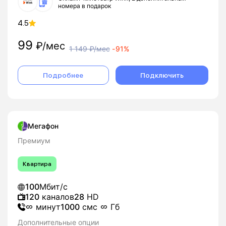
номера в подарок
4.5
99
₽/мес
1 149
₽/мес
-
91%
Подробнее
Подключить
Мегафон
Премиум
Квартира
100
Мбит/с
120
каналов
28
HD
минут
1000
смс
Гб
Дополнительные опции