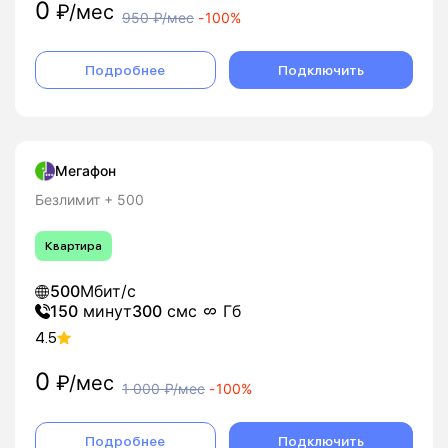
0
₽/мес
950
₽/мес
-
100%
Подробнее
Подключить
Мегафон
Безлимит + 500
Квартира
500
Мбит/с
150
минут
300
смс
Гб
4.5
0
₽/мес
1 000
₽/мес
-
100%
Подробнее
Подключить