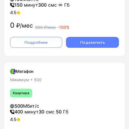
150
минут
300
смс
Гб
4.5
0
₽/мес
900
₽/мес
-
100%
Подробнее
Подключить
Мегафон
Минимум + 500
Квартира
500
Мбит/с
400
минут
30
смс
50
Гб
4.5