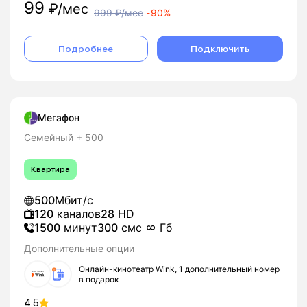
99
₽/мес
999
₽/мес
-
90%
Подробнее
Подключить
Мегафон
Семейный + 500
Квартира
500
Мбит/с
120
каналов
28
HD
1500
минут
300
смс
Гб
Дополнительные опции
Онлайн-кинотеатр Wink, 1 дополнительный номер
в подарок
4.5