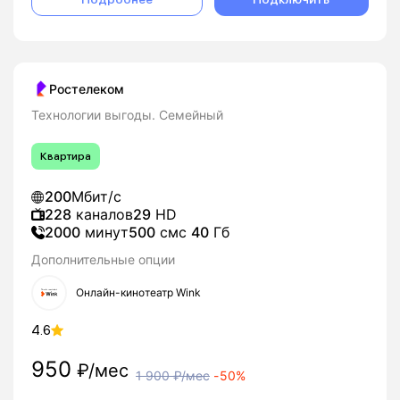
Ростелеком
Технологии выгоды. Семейный
Квартира
200
Мбит/с
228
каналов
29
HD
2000
минут
500
смс
40
Гб
Дополнительные опции
Онлайн-кинотеатр Wink
4.6
950
₽/мес
1 900
₽/мес
-
50%