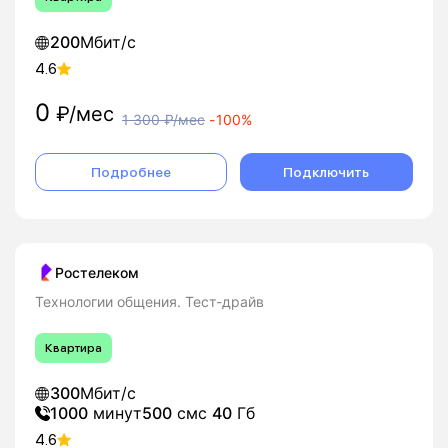
200
Мбит/с
4.6
0
₽/мес
1 300
₽/мес
-
100%
Подробнее
Подключить
Ростелеком
Технологии общения. Тест-драйв
Квартира
300
Мбит/с
1000
минут
500
смс
40
Гб
4.6