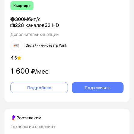
Квартира
300
Мбит/с
228
каналов
32
HD
Дополнительные опции
Онлайн-кинотеатр Wink
4.6
1 600
₽/мес
Подробнее
Подключить
Ростелеком
Технологии общения+