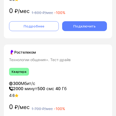
0
₽/мес
1 600
₽/мес
-
100%
Подробнее
Подключить
Ростелеком
Технологии общения+. Тест-драйв
Квартира
300
Мбит/с
2000
минут
500
смс
40
Гб
4.6
0
₽/мес
1 700
₽/мес
-
100%