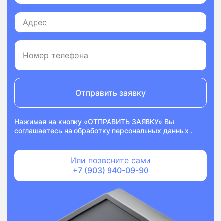
Отправить заявку
Нажимая на кнопку «ОТПРАВИТЬ ЗАЯВКУ» Вы
соглашаетесь на
обработку персональных данных
.
Или позвоните сами
+7 (903) 940-09-90