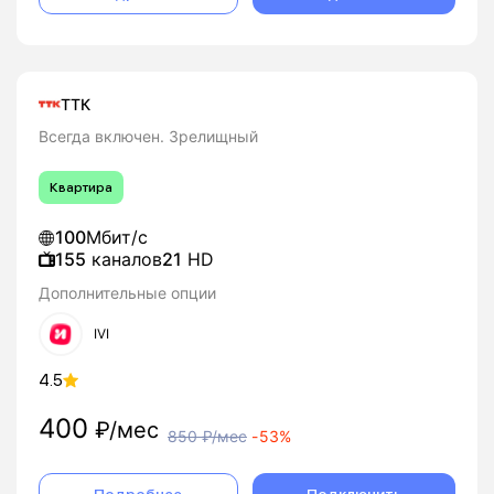
ТТК
Всегда включен. Зрелищный
Квартира
100
Мбит/с
155
каналов
21
HD
Дополнительные опции
IVI
4.5
400
₽/мес
850
₽/мес
-
53%