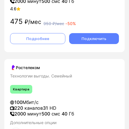
2000
минут
500
смс
40
Гб
4.6
475
₽/мес
950
₽/мес
-
50%
Подробнее
Подключить
Ростелеком
Технологии выгоды. Семейный
Квартира
100
Мбит/с
220
каналов
31
HD
2000
минут
500
смс
40
Гб
Дополнительные опции