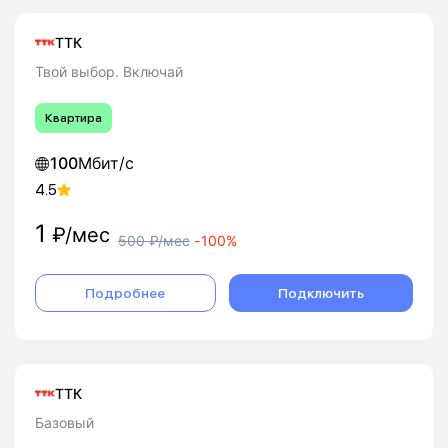
ТТК
Твой выбор. Включай
Квартира
100
Мбит/с
4.5
1
₽/мес
500
₽/мес
-
100%
Подробнее
Подключить
ТТК
Базовый