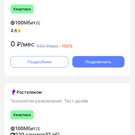
Квартира
100
Мбит/с
4.6
0
₽/мес
550
₽/мес
-
100%
Подробнее
Подключить
Ростелеком
Технологии развлечения. Тест-драйв
Квартира
100
Мбит/с
220
каналов
32
HD