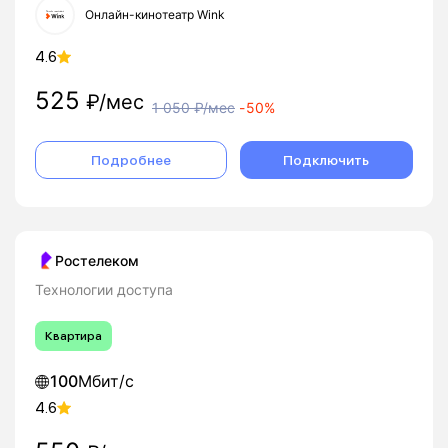
Онлайн-кинотеатр Wink
4.6
525
₽/мес
1 050
₽/мес
-
50%
Подробнее
Подключить
Ростелеком
Технологии доступа
Квартира
100
Мбит/с
4.6