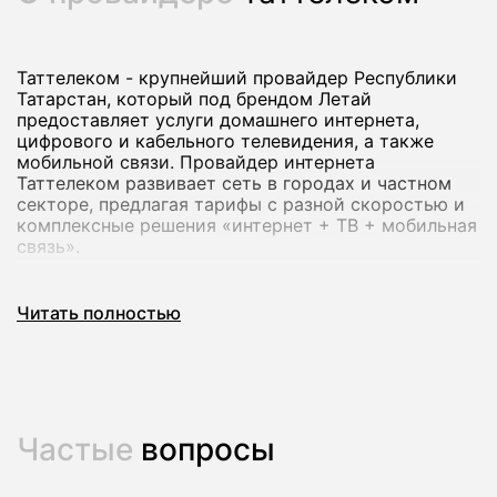
Таттелеком - крупнейший провайдер Республики
Татарстан, который под брендом Летай
предоставляет услуги домашнего интернета,
цифрового и кабельного телевидения, а также
мобильной связи. Провайдер интернета
Таттелеком развивает сеть в городах и частном
секторе, предлагая тарифы с разной скоростью и
комплексные решения «интернет + ТВ + мобильная
связь».
Через наш сервис вы можете подключить
Читать полностью
домашний интернет Таттелеком в Казани: мы
проверим возможность подключения по адресу,
сопоставим тарифы и передадим заявку оператору
без визита в офис.
Частые
вопросы
Как подключить домашний интернет
Таттелеком (Летай) в Казани