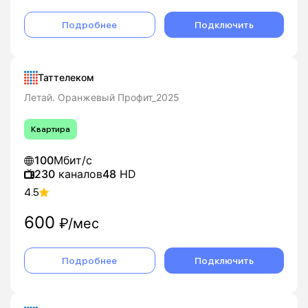
Таттелеком домашнее телевидение и интернет
включают набор федеральных и тематических
Подробнее
Подключить
каналов, HD‑каналы и опции вроде подписок на
онлайн‑кинотеатры в ряде тарифов «Летай
Оранжевый» и GPON‑пакетов.
Таттелеком
Летай. Оранжевый Профит_2025
Квартира
100
Мбит/с
230
каналов
48
HD
4.5
600
₽/мес
Подробнее
Подключить