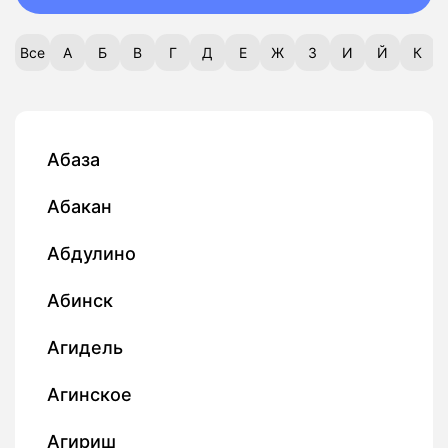
Все
А
Б
В
Г
Д
Е
Ж
З
И
Й
К
Абаза
Абакан
Абдулино
Абинск
Агидель
Агинское
Агириш