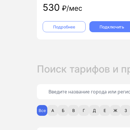
530
₽/мес
Подключить
Подробнее
Поиск тарифов и 
Все
А
Б
В
Г
Д
Е
Ж
З