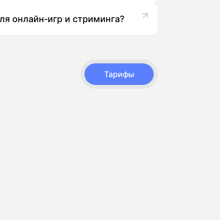
в.
ля онлайн‑игр и стриминга?
дит ли ваш дом в зону покрытия
 до «Активный интернет 100» или
Тарифы
 подключения.
начает дату визита мастера.
одключает и настраивает оборудование,
ть тариф под ваши задачи и