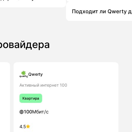
rty в Лобне обычно включает несколько простых шаго
Подходит ли Qwerty д
е сайты или по телефону подключения уточняется, вхо
ящий план по скорости и цене - от «Мой интернет 50»
ровайдера
такты на сайте или звоните по указанному номеру для
 детали, подтверждает возможность подключения и наз
 специалист проводит кабель (при необходимости), п
р и начинаете пользоваться интернетом.
Qwerty
него интернета Qwerty в Лобне - мы поможем подобра
Активный интернет 100
удобное для вас время.
Квартира
100
Мбит/с
4.5