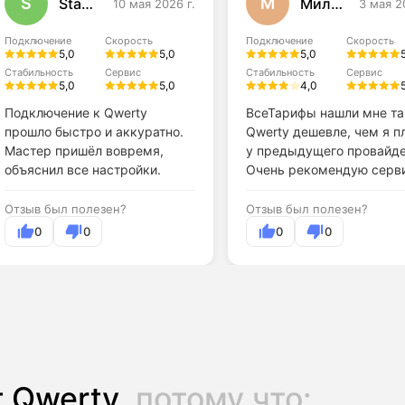
S
М
Stanislav
Милена
10 мая 2026 г.
3 мая 2
Подключение
Скорость
Подключение
Скорость
5,0
5,0
5,0
Стабильность
Сервис
Стабильность
Сервис
5,0
5,0
4,0
Подключение к Qwerty
ВсеТарифы нашли мне т
прошло быстро и аккуратно.
Qwerty дешевле, чем я п
Мастер пришёл вовремя,
у предыдущего провайде
объяснил все настройки.
Очень рекомендую серви
Отзыв был полезен?
Отзыв был полезен?
0
0
0
0
 Qwerty,
потому что: