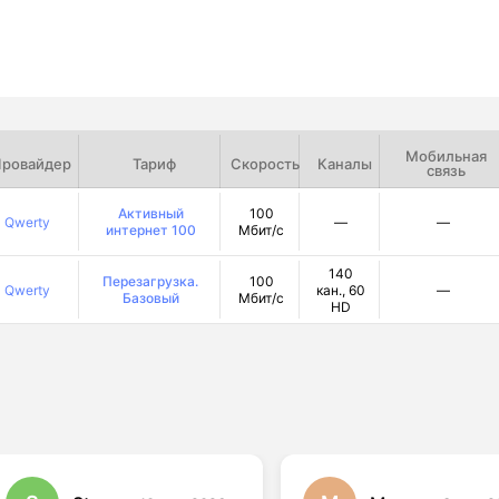
Мобильная
ровайдер
Тариф
Скорость
Каналы
связь
Активный
100
Qwerty
—
—
интернет 100
Мбит/с
140
Перезагрузка.
100
Qwerty
кан., 60
—
Базовый
Мбит/с
HD