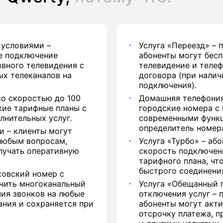
 условиями –
Услуга «Переезд» – 
е подключение
абоненты могут бесп
вного телевидения с
телевидение и теле
х телеканалов на
договора (при нали
подключения).
о скоростью до 100
Домашняя телефония
кие тарифные планы с
городские номера с 
нительных услуг.
современными функц
определитель номер
и – клиенты могут
любым вопросам,
Услуга «Турбо» – аб
олучать оперативную
скорость подключен
тарифного плана, ч
быстрого соединения
ковский номер с
учить многоканальный
Услуга «Обещанный 
ния звонков на любые
отключения услуг – 
ания и сохраняется при
абоненты могут акти
отсрочку платежа, 