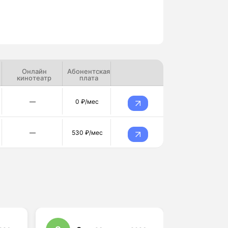
Онлайн
Абонентская
кинотеатр
плата
—
0 ₽/мес
—
530 ₽/мес