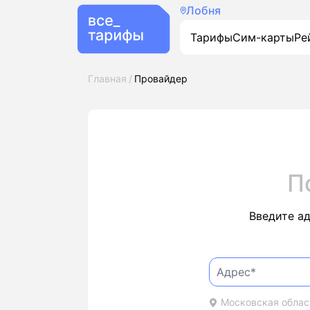
Лобня
Тарифы
Сим-карты
Ре
Главная
Провайдер
П
Введите а
Московская област