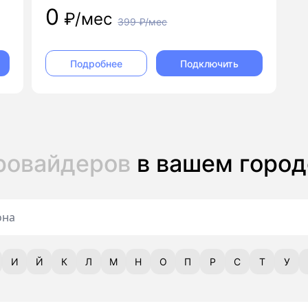
0
₽/мес
399
₽/мес
Подключить
Подробнее
провайдеров
в вашем город
И
Й
К
Л
М
Н
О
П
Р
С
Т
У