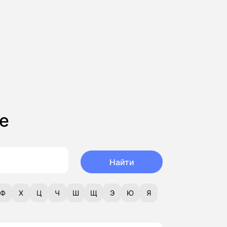
е
Найти
Ф
Х
Ц
Ч
Ш
Щ
Э
Ю
Я