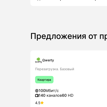
Подключение домашнего интернета Qwe
Проверка адреса: через партнерски
Qwerty.
Выбор тарифа: вы выбираете подход
пакетов с телевидением.
Предложения
от п
Оформление заявки: оставляете кон
Подтверждение: оператор уточняет
Подключение: в согласованный день
после чего вы подписываете догово
Qwerty
Оставьте заявку на подключение домаш
Перезагрузка. Базовый
организуем подключение «под ключ» в 
Квартира
100
Мбит/с
140
каналов
60
HD
4.5