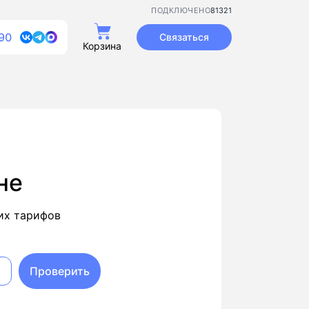
81321
ПОДКЛЮЧЕНО
90
Связаться
Корзина
не
их тарифов
Проверить