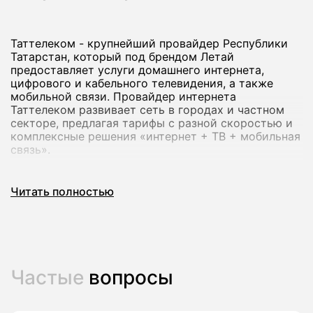
Таттелеком - крупнейший провайдер Республики
Татарстан, который под брендом Летай
предоставляет услуги домашнего интернета,
цифрового и кабельного телевидения, а также
мобильной связи. Провайдер интернета
Таттелеком развивает сеть в городах и частном
секторе, предлагая тарифы с разной скоростью и
комплексные решения «интернет + ТВ + мобильная
связь».
Через наш сервис вы можете подключить
Читать полностью
домашний интернет Таттелеком в Васильево: мы
проверим возможность подключения по адресу,
сопоставим тарифы и передадим заявку оператору
без визита в офис.
Частые
вопросы
Как подключить домашний интернет
Таттелеком (Летай) в Васильево