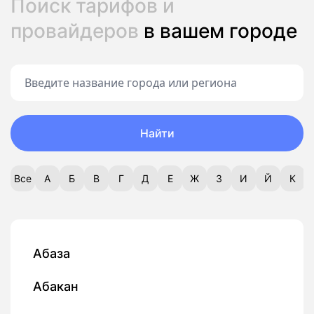
Поиск тарифов и
провайдеров
в вашем городе
Найти
Все
А
Б
В
Г
Д
Е
Ж
З
И
Й
К
Абаза
Абакан