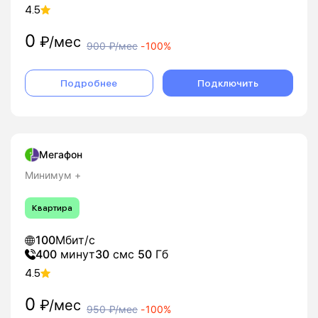
4.5
0
₽/мес
900
₽/мес
-
100%
Подробнее
Подключить
Мегафон
Минимум +
Квартира
100
Мбит/с
400
минут
30
смс
50
Гб
4.5
0
₽/мес
950
₽/мес
-
100%