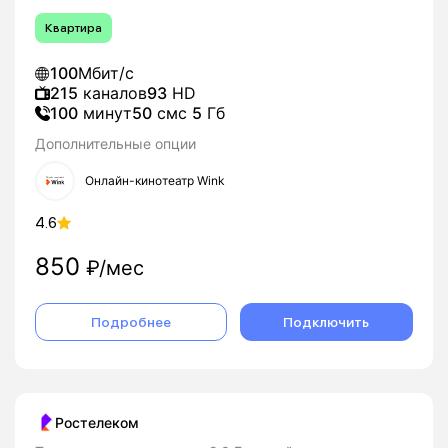
Квартира
100
Мбит/с
215
каналов
93
HD
100
минут
50
смс
5
Гб
Дополнительные опции
Онлайн-кинотеатр Wink
4.6
850
₽/мес
Подробнее
Подключить
Ростелеком