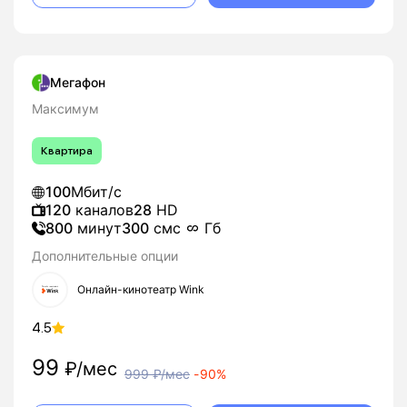
Мегафон
Максимум
Квартира
100
Мбит/с
120
каналов
28
HD
800
минут
300
смс
Гб
Дополнительные опции
Онлайн-кинотеатр Wink
4.5
99
₽/мес
999
₽/мес
-
90%