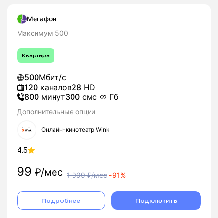
Мегафон
Максимум 500
Квартира
500
Мбит/с
120
каналов
28
HD
800
минут
300
смс
Гб
Дополнительные опции
Онлайн-кинотеатр Wink
4.5
99
₽/мес
1 099
₽/мес
-
91%
Подробнее
Подключить