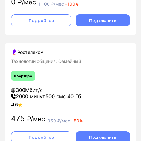
0
₽/мес
1 100
₽/мес
-
100%
Подробнее
Подключить
Ростелеком
Технологии общения. Семейный
Квартира
300
Мбит/с
2000
минут
500
смс
40
Гб
4.6
475
₽/мес
950
₽/мес
-
50%
Подробнее
Подключить