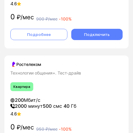
4.6
0
₽/мес
900
₽/мес
-
100%
Подробнее
Подключить
Ростелеком
Технологии общения+. Тест-драйв
Квартира
200
Мбит/с
2000
минут
500
смс
40
Гб
4.6
0
₽/мес
950
₽/мес
-
100%