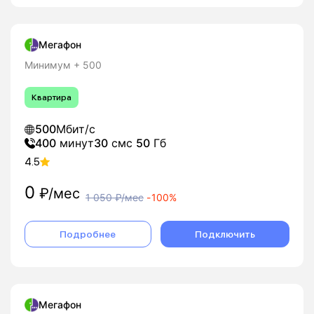
Мегафон
Минимум + 500
Квартира
500
Мбит/с
400
минут
30
смс
50
Гб
4.5
0
₽/мес
1 050
₽/мес
-
100%
Подробнее
Подключить
Мегафон