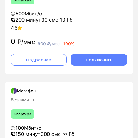
500
Мбит/с
200
минут
30
смс
10
Гб
4.5
0
₽/мес
900
₽/мес
-
100%
Подробнее
Подключить
Мегафон
Безлимит +
Квартира
100
Мбит/с
150
минут
300
смс
Гб