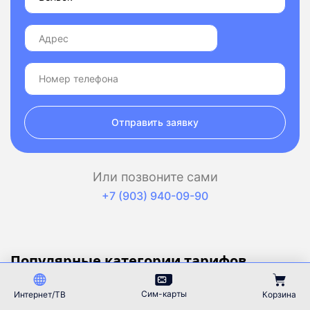
Отправить заявку
Или позвоните сами
+7 (903) 940-09-90
Популярные категории тарифов
По типу тарифа
Сим-карты
Интернет/ТВ
Корзина