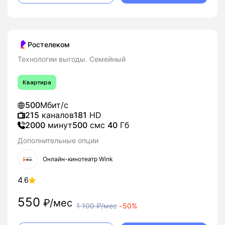
Ростелеком
Технологии выгоды. Семейный
Квартира
500
Мбит/с
215
каналов
181
HD
2000
минут
500
смс
40
Гб
Дополнительные опции
Онлайн-кинотеатр Wink
4.6
550
₽/мес
1 100
₽/мес
-
50%