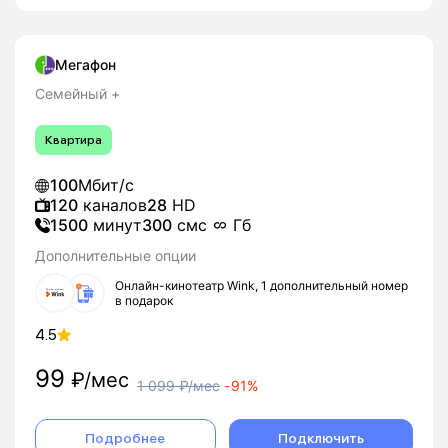
Мегафон
Семейный +
Квартира
100
Мбит/с
120
каналов
28
HD
1500
минут
300
смс
Гб
Дополнительные опции
Онлайн-кинотеатр Wink, 1 дополнительный номер
в подарок
4.5
99
₽/мес
1 099
₽/мес
-
91%
Подробнее
Подключить