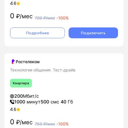
4.6
0
₽/мес
700
₽/мес
-
100%
Подробнее
Подключить
Ростелеком
Технологии общения. Тест-драйв
Квартира
200
Мбит/с
1000
минут
500
смс
40
Гб
4.6
0
₽/мес
750
₽/мес
-
100%