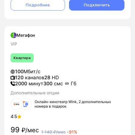
Подробнее
Подключить
Мегафон
VIP
Квартира
100
Мбит/с
120
каналов
28
HD
2000
минут
300
смс
Гб
Дополнительные опции
Онлайн-кинотеатр Wink, 2 дополнительных
номера в подарок
4.5
99
₽/мес
1 149
₽/мес
-
91%