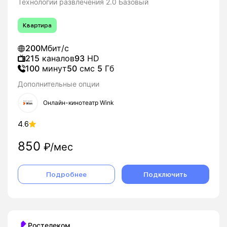
Технологии развлечения 2.0 Базовый
Квартира
200
Мбит/с
215
каналов
93
HD
100
минут
50
смс
5
Гб
Дополнительные опции
Онлайн-кинотеатр Wink
4.6
850
₽/мес
Подробнее
Подключить
Ростелеком