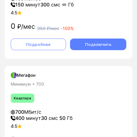
150
минут
300
смс
Гб
4.5
0
₽/мес
950
₽/мес
-
100%
Подробнее
Подключить
Мегафон
Минимум + 700
Квартира
700
Мбит/с
400
минут
30
смс
50
Гб
4.5