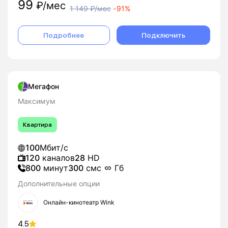
99
₽/мес
1 149
₽/мес
-
91%
Подробнее
Подключить
Мегафон
Максимум
Квартира
100
Мбит/с
120
каналов
28
HD
800
минут
300
смс
Гб
Дополнительные опции
Онлайн-кинотеатр Wink
4.5