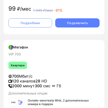
99
₽/мес
1 049
₽/мес
-
91%
Подробнее
Подключить
Мегафон
VIP 700
Квартира
700
Мбит/с
120
каналов
28
HD
2000
минут
300
смс
Гб
Дополнительные опции
Онлайн-кинотеатр Wink, 2 дополнительных
номера в подарок