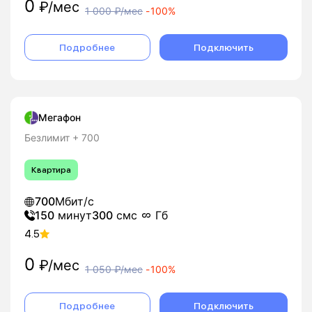
0
₽/мес
1 000
₽/мес
-
100%
Подробнее
Подключить
Мегафон
Безлимит + 700
Квартира
700
Мбит/с
150
минут
300
смс
Гб
4.5
0
₽/мес
1 050
₽/мес
-
100%
Подробнее
Подключить