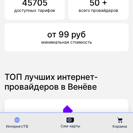
45705
50
+
доступных тарифов
всего провайдеров
от
99
руб
минимальная стоимость
ТОП лучших интернет-
провайдеров в Венёве
Ростелеком
4.6
Сим-карты
Интернет/ТВ
Корзина
10
тарифов