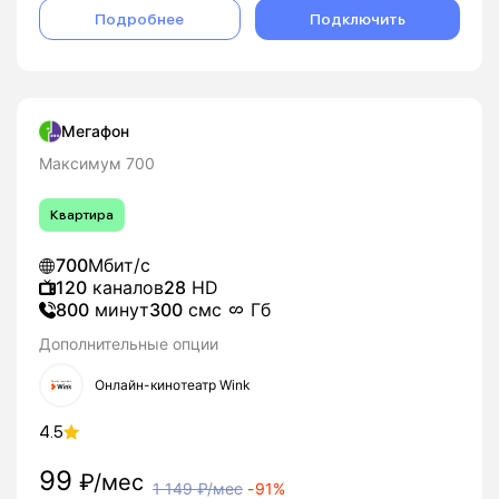
Подробнее
Подключить
Мегафон
Максимум 700
Квартира
700
Мбит/с
120
каналов
28
HD
800
минут
300
смс
Гб
Дополнительные опции
Онлайн-кинотеатр Wink
4.5
99
₽/мес
1 149
₽/мес
-
91%