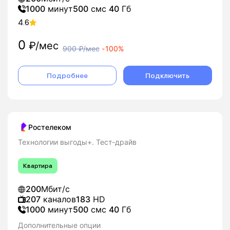
1000
минут
500
смс
40
Гб
4.6
0
₽/мес
900
₽/мес
-
100%
Подробнее
Подключить
Ростелеком
Технологии выгоды+. Тест-драйв
Квартира
200
Мбит/с
207
каналов
183
HD
1000
минут
500
смс
40
Гб
Дополнительные опции