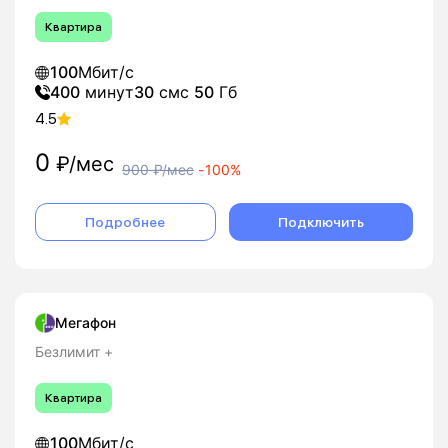
Квартира
100
Мбит/с
400
минут
30
смс
50
Гб
4.5
0
₽/мес
900
₽/мес
-
100%
Подробнее
Подключить
Мегафон
Безлимит +
Квартира
100
Мбит/с