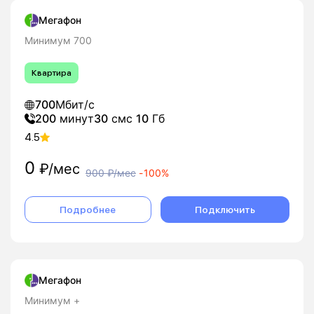
Мегафон
Минимум 700
Квартира
700
Мбит/с
200
минут
30
смс
10
Гб
4.5
0
₽/мес
900
₽/мес
-
100%
Подробнее
Подключить
Мегафон
Минимум +