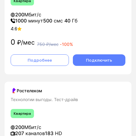
Квартира
200
Мбит/с
1000
минут
500
смс
40
Гб
4.6
0
₽/мес
750
₽/мес
-
100%
Подробнее
Подключить
Ростелеком
Технологии выгоды. Тест-драйв
Квартира
200
Мбит/с
207
каналов
183
HD