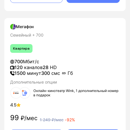
Мегафон
Семейный + 700
Квартира
700
Мбит/с
120
каналов
28
HD
1500
минут
300
смс
Гб
Дополнительные опции
Онлайн-кинотеатр Wink, 1 дополнительный номер
в подарок
4.5
99
₽/мес
1 249
₽/мес
-
92%