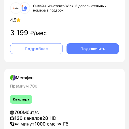
Онлайн-кинотеатр Wink, 3 дополнительных
номера в подарок
4.5
3 199
₽/мес
Подробнее
Подключить
Мегафон
Премиум 700
Квартира
700
Мбит/с
120
каналов
28
HD
минут
1000
смс
Гб