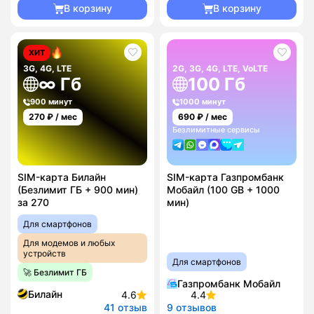
В корзину
В корзину
ХИТ
3G, 4G, LTE
2G, 3G, 4G, LTE, VoLTE
∞ Гб
100 Гб
900 минут
1000 минут
270
₽ / мес
690
₽ / мес
Безлимитные сервисы
SIM-карта Билайн
SIM-карта Газпромбанк
(Безлимит ГБ + 900 мин)
Мобайл (100 GB + 1000
за 270
мин)
Для смартфонов
Для модемов и любых
устройств
Для смартфонов
🚀 Безлимит ГБ
Газпромбанк Мобайл
Билайн
4.6
4.4
41 отзыв
9 отзывов