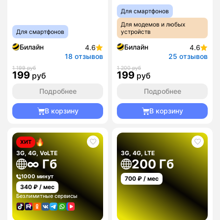
Для смартфонов
Для модемов и любых
Для смартфонов
устройств
Билайн
Билайн
4.6
4.6
18 отзывов
25 отзывов
1 199 руб
1 200 руб
199
199
руб
руб
Подробнее
Подробнее
В корзину
В корзину
ХИТ
3G, 4G, VoLTE
3G, 4G, LTE
∞ Гб
200 Гб
1000 минут
700
₽ / мес
340
₽ / мес
Безлимитные сервисы