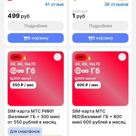
41 отзыв
38 отзывов
2 199 руб
2 500 руб
499
1
руб
руб
Подробнее
Подробнее
В корзину
В корзину
ХИТ
ХИТ
3G, 4G, VoLTE
3G, 4G, VoLTE
∞ Гб
∞ Гб
300 минут
800 минут
550
₽ / мес
600
₽ / мес
SIM-карта МТС РИИЛ
SIM-карта МТС
(Безлимит ГБ + 300 мин)
RED(Безлимит ГБ + 800
от 550 рублей в месяц
мин) 600 рублей в месяц
Для смартфонов