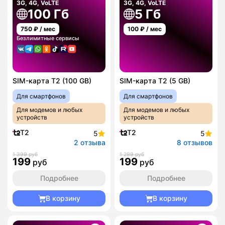
3G, 4G, VoLTE
3G, 4G, VoLTE
100 Гб
5 Гб
750
₽ / мес
100
₽ / мес
Безлимитные сервисы
SIM-карта T2 (100 GB)
SIM-карта T2 (5 GB)
Для смартфонов
Для смартфонов
Для модемов и любых
Для модемов и любых
устройств
устройств
T2
T2
5
5
2 отзыва
8 отзывов
1 399 руб
1 299 руб
199
199
руб
руб
Подробнее
Подробнее
В корзину
В корзину