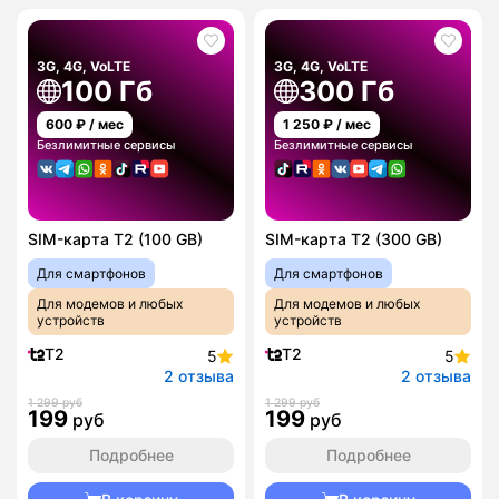
3G, 4G, VoLTE
3G, 4G, VoLTE
100 Гб
300 Гб
600
₽ / мес
1 250
₽ / мес
Безлимитные сервисы
Безлимитные сервисы
SIM-карта T2 (100 GB)
SIM-карта T2 (300 GB)
Для смартфонов
Для смартфонов
Для модемов и любых
Для модемов и любых
устройств
устройств
T2
T2
5
5
2 отзыва
2 отзыва
1 299 руб
1 299 руб
199
199
руб
руб
Подробнее
Подробнее