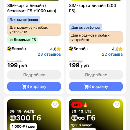
SIM-карта Билайн (
SIM-карта Билайн (200
безлимит ГБ +1000 мин)
ГБ)
Для смартфонов
Для модемов и любых
Для смартфонов
устройств
Для модемов и любых
🚀 Безлимит ГБ
устройств
Билайн
Билайн
4.6
4.6
28 отзывов
22 отзыва
1 900 руб
1 700 руб
199
199
руб
руб
Подробнее
Подробнее
В корзину
В корзину
ХИТ
3G, 4G, VoLTE
3G, 4G, LTE
300 Гб
∞ Гб
600 минут
1 000
₽ / мес