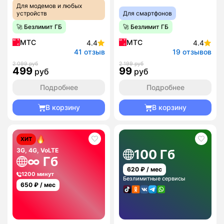
Для модемов и любых
устройств
Для смартфонов
🚀 Безлимит ГБ
🚀 Безлимит ГБ
МТС
МТС
4.4
4.4
41 отзыв
19 отзывов
2 099 руб
2 199 руб
499
99
руб
руб
Подробнее
Подробнее
В корзину
В корзину
ХИТ
3G, 4G, VoLTE
100 Гб
∞ Гб
620
₽ / мес
1200 минут
Безлимитные сервисы
650
₽ / мес