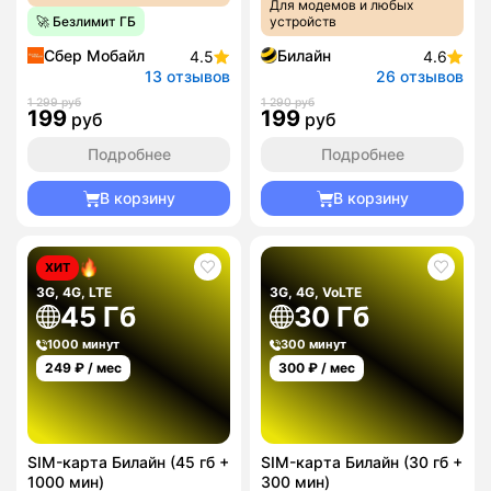
Для модемов и любых
🚀 Безлимит ГБ
устройств
Сбер Мобайл
Билайн
4.5
4.6
13 отзывов
26 отзывов
1 299 руб
1 290 руб
199
199
руб
руб
Подробнее
Подробнее
В корзину
В корзину
ХИТ
3G, 4G, LTE
3G, 4G, VoLTE
45 Гб
30 Гб
1000 минут
300 минут
249
₽ / мес
300
₽ / мес
SIM-карта Билайн (45 гб +
SIM-карта Билайн (30 гб +
1000 мин)
300 мин)