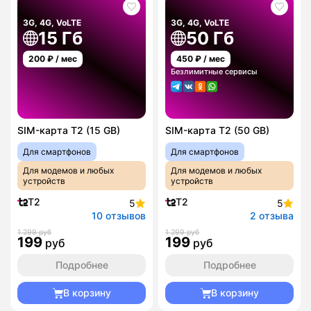
3G, 4G, VoLTE
3G, 4G, VoLTE
15 Гб
50 Гб
200
₽ / мес
450
₽ / мес
Безлимитные сервисы
SIM-карта T2 (15 GB)
SIM-карта T2 (50 GB)
Для смартфонов
Для смартфонов
Для модемов и любых
Для модемов и любых
устройств
устройств
T2
T2
5
5
10 отзывов
2 отзыва
1 299 руб
1 299 руб
199
199
руб
руб
Подробнее
Подробнее
В корзину
В корзину