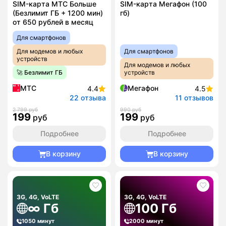
SIM-карта МТС Больше
SIM-карта Мегафон (100
(Безлимит ГБ + 1200 мин)
гб)
от 650 рублей в месяц
Для смартфонов
Для модемов и любых
Для смартфонов
устройств
Для модемов и любых
🚀 Безлимит ГБ
устройств
МТС
Мегафон
4.4
4.5
22 отзыва
11 отзывов
2 799 руб
990 руб
199
199
руб
руб
Подробнее
Подробнее
В корзину
В корзину
3G, 4G, VoLTE
3G, 4G, VoLTE
∞ Гб
100 Гб
1050 минут
2000 минут