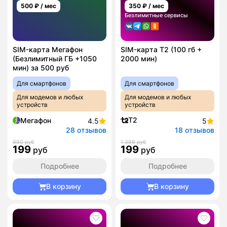
500
₽ / мес
350
₽ / мес
Безлимитные сервисы
SIM-карта Мегафон
SIM-карта T2 (100 гб +
(Безлимитный ГБ +1050
2000 мин)
мин) за 500 руб
Для смартфонов
Для смартфонов
Для модемов и любых
Для модемов и любых
устройств
устройств
T2
Мегафон
4.5
5
28 отзывов
18 отзывов
990 руб
1 399 руб
199
199
руб
руб
Подробнее
Подробнее
В корзину
В корзину