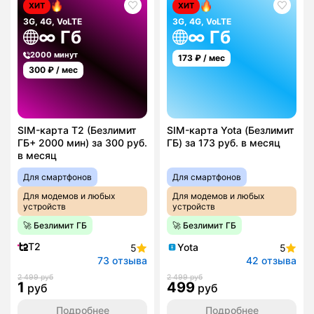
ХИТ
ХИТ
3G, 4G, VoLTE
3G, 4G, VoLTE
∞ Гб
∞ Гб
2000 минут
173
₽ / мес
300
₽ / мес
SIM-карта T2 (Безлимит
SIM-карта Yota (Безлимит
ГБ+ 2000 мин) за 300 руб.
ГБ) за 173 руб. в месяц
в месяц
Для смартфонов
Для смартфонов
Для модемов и любых
Для модемов и любых
устройств
устройств
🚀 Безлимит ГБ
🚀 Безлимит ГБ
T2
Yota
5
5
73 отзыва
42 отзыва
2 499 руб
2 499 руб
1
499
руб
руб
Подробнее
Подробнее