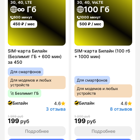
3G, 4G, LTE
3G, 4G, VoLTE
∞ Гб
100 Гб
600 минут
1000 минут
450
₽ / мес
500
₽ / мес
SIM-карта Билайн
SIM-карта Билайн (100 гб
(Безлимит ГБ + 600 мин)
+ 1000 мин)
за 450
Для смартфонов
Для модемов и любых
Для смартфонов
устройств
Для модемов и любых
🚀 Безлимит ГБ
устройств
Билайн
Билайн
4.6
4.6
3 отзыва
8 отзывов
1 599 руб
1 300 руб
199
199
руб
руб
Подробнее
Подробнее