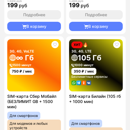
1 699 руб
1 299 руб
199
199
руб
руб
Подробнее
Подробнее
В корзину
В корзину
ХИТ
3G, 4G, VoLTE
3G, 4G, LTE
∞ Гб
105 Гб
1500 минут
1000 минут
750
₽ / мес
350
₽ / мес
Безлимитные сервисы
SIM-карта Сбер Мобайл
SIM-карта Билайн (105 гб
(БЕЗЛИМИТ GB + 1500
+ 1000 мин)
мин)
Для смартфонов
Для модемов и любых
Для смартфонов
устройств