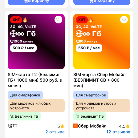
В корзину
В корзину
ХИТ
ХИТ
3G, 4G, VoLTE
3G, 4G, VoLTE
∞ Гб
∞ Гб
1000 минут
800 минут
500
₽ / мес
550
₽ / мес
SIM-карта T2 (Безлимит
SIM-карта Сбер Мобайл
ГБ+ 1000 мин) 500 руб. в
(БЕЗЛИМИТ GB + 800
месяц
мин)
Для смартфонов
Для смартфонов
Для модемов и любых
Для модемов и любых
устройств
устройств
🚀 Безлимит ГБ
🚀 Безлимит ГБ
T2
Сбер Мобайл
5
4.5
2 отзыва
12 отзывов