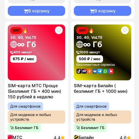
В корзину
В корзину
ХИТ
ХИТ
3G, 4G, VoLTE
3G, 4G, VoLTE
∞ Гб
∞ Гб
400 минут
1000 минут
675
₽ / мес
500
₽ / мес
Безлимитные сервисы
SIM-карта МТС Проще
SIM-карта Билайн (
(Безлимит ГБ + 400 мин)
безлимит ГБ + 1000 мин)
150 рублей в неделю
Для смартфонов
Для смартфонов
Для модемов и любых
Для модемов и любых
устройств
устройств
🚀 Безлимит ГБ
🚀 Безлимит ГБ
МТС
Билайн
4.4
4.6