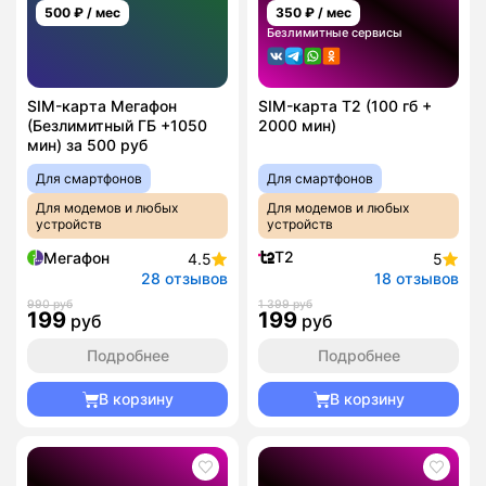
500
₽ / мес
350
₽ / мес
Безлимитные сервисы
SIM-карта Мегафон
SIM-карта T2 (100 гб +
(Безлимитный ГБ +1050
2000 мин)
мин) за 500 руб
Для смартфонов
Для смартфонов
Для модемов и любых
Для модемов и любых
устройств
устройств
T2
Мегафон
4.5
5
28 отзывов
18 отзывов
990 руб
1 399 руб
199
199
руб
руб
Подробнее
Подробнее
В корзину
В корзину