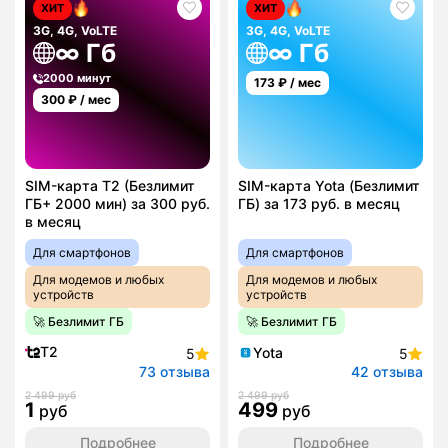
ХИТ
ХИТ
3G, 4G, VoLTE
3G, 4G, VoLTE
∞ Гб
∞ Гб
2000 минут
173
₽ / мес
300
₽ / мес
SIM-карта T2 (Безлимит
SIM-карта Yota (Безлимит
ГБ+ 2000 мин) за 300 руб.
ГБ) за 173 руб. в месяц
в месяц
Для смартфонов
Для смартфонов
Для модемов и любых
Для модемов и любых
устройств
устройств
🚀 Безлимит ГБ
🚀 Безлимит ГБ
T2
Yota
5
5
73 отзыва
42 отзыва
2 499 руб
2 499 руб
1
499
руб
руб
Подробнее
Подробнее