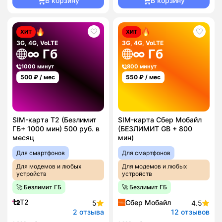
В корзину
В корзину
ХИТ
ХИТ
3G, 4G, VoLTE
3G, 4G, VoLTE
∞ Гб
∞ Гб
1000 минут
800 минут
500
₽ / мес
550
₽ / мес
SIM-карта T2 (Безлимит
SIM-карта Сбер Мобайл
ГБ+ 1000 мин) 500 руб. в
(БЕЗЛИМИТ GB + 800
месяц
мин)
Для смартфонов
Для смартфонов
Для модемов и любых
Для модемов и любых
устройств
устройств
🚀 Безлимит ГБ
🚀 Безлимит ГБ
T2
Сбер Мобайл
5
4.5
2 отзыва
12 отзывов