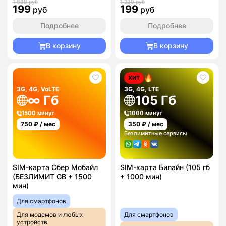
1 699 руб
1 299 руб
199
199
руб
руб
Подробнее
Подробнее
В корзину
В корзину
ХИТ
3G, 4G, VoLTE
3G, 4G, LTE
∞ Гб
105 Гб
1500 минут
1000 минут
750
₽ / мес
350
₽ / мес
Безлимитные сервисы
SIM-карта Сбер Мобайл
SIM-карта Билайн (105 гб
(БЕЗЛИМИТ GB + 1500
+ 1000 мин)
мин)
Для смартфонов
Для модемов и любых
Для смартфонов
устройств