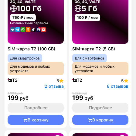
3G, 4G, VoLTE
3G, 4G, VoLTE
100 Гб
5 Гб
750
₽ / мес
100
₽ / мес
Безлимитные сервисы
SIM-карта T2 (100 GB)
SIM-карта T2 (5 GB)
Для смартфонов
Для смартфонов
Для модемов и любых
Для модемов и любых
устройств
устройств
T2
T2
5
5
2 отзыва
8 отзывов
1 399 руб
1 299 руб
199
199
руб
руб
Подробнее
Подробнее
В корзину
В корзину