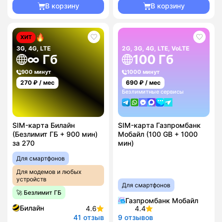
В корзину
В корзину
ХИТ
3G, 4G, LTE
2G, 3G, 4G, LTE, VoLTE
∞ Гб
100 Гб
900 минут
1000 минут
270
₽ / мес
690
₽ / мес
Безлимитные сервисы
SIM-карта Билайн
SIM-карта Газпромбанк
(Безлимит ГБ + 900 мин)
Мобайл (100 GB + 1000
за 270
мин)
Для смартфонов
Для модемов и любых
устройств
Для смартфонов
🚀 Безлимит ГБ
Газпромбанк Мобайл
Билайн
4.6
4.4
41 отзыв
9 отзывов