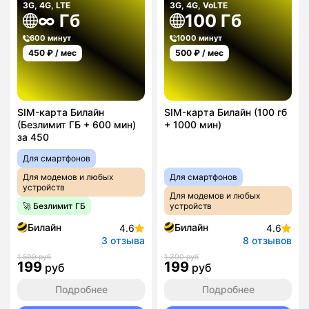
3G, 4G, LTE
3G, 4G, VoLTE
∞ Гб
100 Гб
600 минут
1000 минут
450
₽ / мес
500
₽ / мес
SIM-карта Билайн
SIM-карта Билайн (100 гб
(Безлимит ГБ + 600 мин)
+ 1000 мин)
за 450
Для смартфонов
Для модемов и любых
Для смартфонов
устройств
Для модемов и любых
🚀 Безлимит ГБ
устройств
Билайн
Билайн
4.6
4.6
3 отзыва
8 отзывов
1 599 руб
1 300 руб
199
199
руб
руб
Подробнее
Подробнее