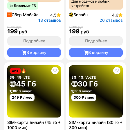
Для модемов и любых
🚀 Безлимит ГБ
устройств
Сбер Мобайл
Билайн
4.5
4.6
13 отзывов
26 отзывов
1 299 руб
1 290 руб
199
199
руб
руб
Подробнее
Подробнее
В корзину
В корзину
ХИТ
3G, 4G, LTE
3G, 4G, VoLTE
45 Гб
30 Гб
1000 минут
300 минут
249
₽ / мес
300
₽ / мес
SIM-карта Билайн (45 гб +
SIM-карта Билайн (30 гб +
1000 мин)
300 мин)