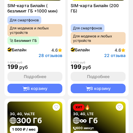
SIM-карта Билайн (
SIM-карта Билайн (200
безлимит ГБ +1000 мин)
ГБ)
Для смартфонов
Для модемов и любых
Для смартфонов
устройств
Для модемов и любых
🚀 Безлимит ГБ
устройств
Билайн
Билайн
4.6
4.6
28 отзывов
22 отзыва
1 900 руб
1 700 руб
199
199
руб
руб
Подробнее
Подробнее
В корзину
В корзину
ХИТ
3G, 4G, VoLTE
3G, 4G, LTE
300 Гб
∞ Гб
600 минут
1 000
₽ / мес