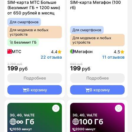
SIM-карта МТС Больше
SIM-карта Мегафон (100
(Безлимит ГБ + 1200 мин)
гб)
от 650 рублей в месяц
Для смартфонов
Для модемов и любых
Для смартфонов
устройств
Для модемов и любых
🚀 Безлимит ГБ
устройств
МТС
Мегафон
4.4
4.5
22 отзыва
11 отзывов
2 799 руб
990 руб
199
199
руб
руб
Подробнее
Подробнее
В корзину
В корзину
3G, 4G, VoLTE
3G, 4G, VoLTE
∞ Гб
100 Гб
1050 минут
2000 минут