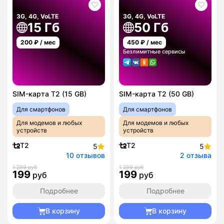
3G, 4G, VoLTE
3G, 4G, VoLTE
15 Гб
50 Гб
200
₽ / мес
450
₽ / мес
Безлимитные сервисы
SIM-карта T2 (15 GB)
SIM-карта T2 (50 GB)
Для смартфонов
Для смартфонов
Для модемов и любых
Для модемов и любых
устройств
устройств
T2
T2
5
5
10 отзывов
2 отзыва
1 299 руб
1 299 руб
199
199
руб
руб
Подробнее
Подробнее
В корзину
В корзину