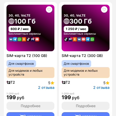
3G, 4G, VoLTE
3G, 4G, VoLTE
100 Гб
300 Гб
600
₽ / мес
1 250
₽ / мес
Безлимитные сервисы
Безлимитные сервисы
SIM-карта T2 (100 GB)
SIM-карта T2 (300 GB)
Для смартфонов
Для смартфонов
Для модемов и любых
Для модемов и любых
устройств
устройств
T2
T2
5
5
2 отзыва
2 отзыва
1 299 руб
1 299 руб
199
199
руб
руб
Подробнее
Подробнее