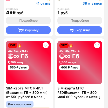
41 отзыв
38 отзывов
2 199 руб
2 500 руб
499
1
руб
руб
Подробнее
Подробнее
В корзину
В корзину
ХИТ
ХИТ
3G, 4G, VoLTE
3G, 4G, VoLTE
∞ Гб
∞ Гб
300 минут
800 минут
550
₽ / мес
600
₽ / мес
SIM-карта МТС РИИЛ
SIM-карта МТС
(Безлимит ГБ + 300 мин)
RED(Безлимит ГБ + 800
от 550 рублей в месяц
мин) 600 рублей в месяц
Для смартфонов