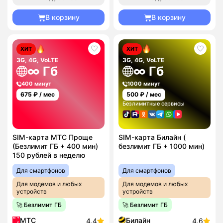
В корзину
В корзину
ХИТ
ХИТ
3G, 4G, VoLTE
3G, 4G, VoLTE
∞ Гб
∞ Гб
400 минут
1000 минут
675
₽ / мес
500
₽ / мес
Безлимитные сервисы
SIM-карта МТС Проще
SIM-карта Билайн (
(Безлимит ГБ + 400 мин)
безлимит ГБ + 1000 мин)
150 рублей в неделю
Для смартфонов
Для смартфонов
Для модемов и любых
Для модемов и любых
устройств
устройств
🚀 Безлимит ГБ
🚀 Безлимит ГБ
МТС
Билайн
4.4
4.6