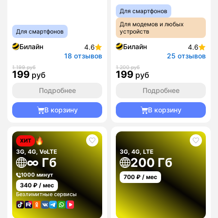
Для смартфонов
Для модемов и любых
Для смартфонов
устройств
Билайн
Билайн
4.6
4.6
18 отзывов
25 отзывов
1 199 руб
1 200 руб
199
199
руб
руб
Подробнее
Подробнее
В корзину
В корзину
ХИТ
3G, 4G, VoLTE
3G, 4G, LTE
∞ Гб
200 Гб
1000 минут
700
₽ / мес
340
₽ / мес
Безлимитные сервисы