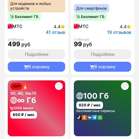
Для модемов и любых
устройств
Для смартфонов
🚀 Безлимит ГБ
🚀 Безлимит ГБ
МТС
МТС
4.4
4.4
41 отзыв
19 отзывов
2 099 руб
2 199 руб
499
99
руб
руб
Подробнее
Подробнее
В корзину
В корзину
ХИТ
3G, 4G, VoLTE
100 Гб
∞ Гб
620
₽ / мес
1200 минут
Безлимитные сервисы
650
₽ / мес