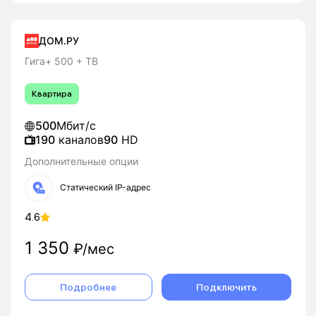
ДОМ.РУ
Гига+ 500 + ТВ
Квартира
500
Мбит/с
190
каналов
90
HD
Дополнительные опции
Статический IP-адрес
4.6
1 350
₽/мес
Подробнее
Подключить