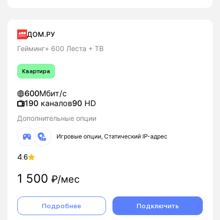
ДОМ.РУ
Гейминг+ 600 Леста + ТВ
Квартира
600
Мбит/с
190
каналов
90
HD
Дополнительные опции
Игровые опции, Статический IP-адрес
4.6
1 500
₽/мес
Подробнее
Подключить