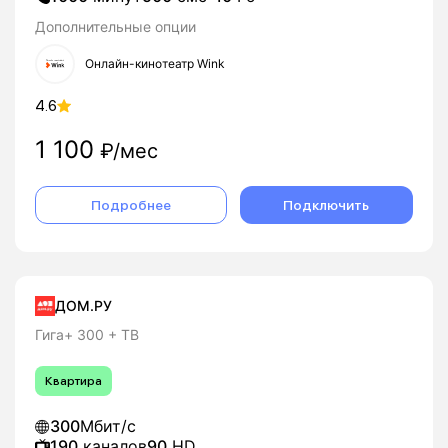
Дополнительные опции
Онлайн-кинотеатр Wink
4.6
1 100
₽/мес
Подробнее
Подключить
ДОМ.РУ
Гига+ 300 + ТВ
Квартира
300
Мбит/с
190
каналов
90
HD