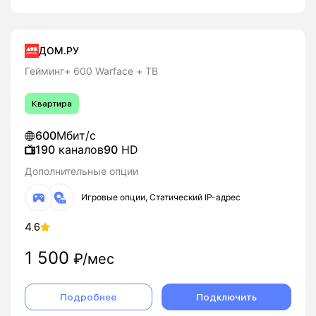
ДОМ.РУ
Гейминг+ 600 Warface + ТВ
Квартира
600
Мбит/с
190
каналов
90
HD
Дополнительные опции
Игровые опции, Статический IP-адрес
4.6
1 500
₽/мес
Подробнее
Подключить