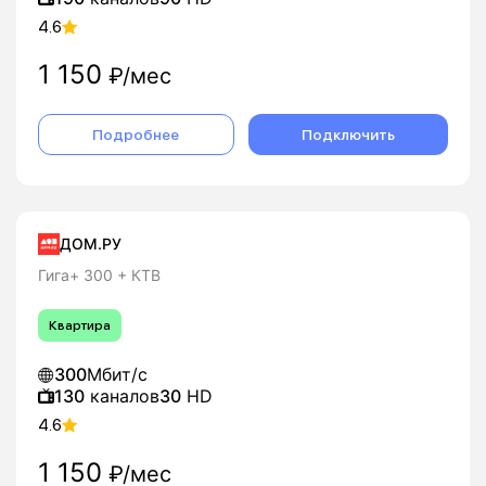
4.6
1 150
₽/мес
Подробнее
Подключить
ДОМ.РУ
Гига+ 300 + КТВ
Квартира
300
Мбит/с
130
каналов
30
HD
4.6
1 150
₽/мес