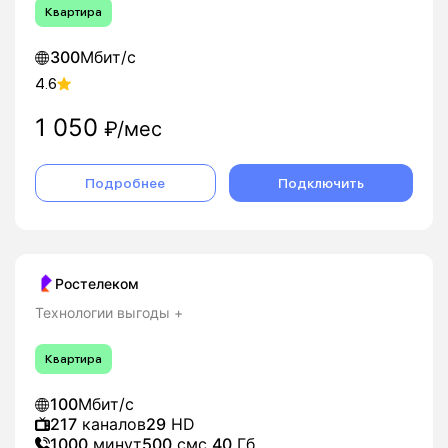
Квартира
300
Мбит/с
4.6
1 050
₽/мес
Подробнее
Подключить
Ростелеком
Технологии выгоды +
Квартира
100
Мбит/с
217
каналов
29
HD
1000
минут
500
смс
40
Гб