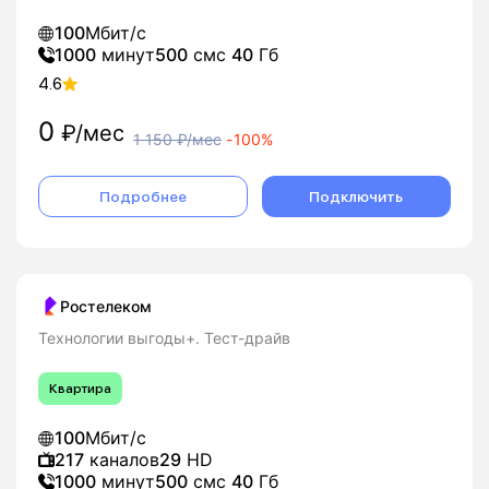
100
Мбит/с
1000
минут
500
смс
40
Гб
4.6
0
₽/мес
1 150
₽/мес
-
100%
Подробнее
Подключить
Ростелеком
Технологии выгоды+. Тест-драйв
Квартира
100
Мбит/с
217
каналов
29
HD
1000
минут
500
смс
40
Гб