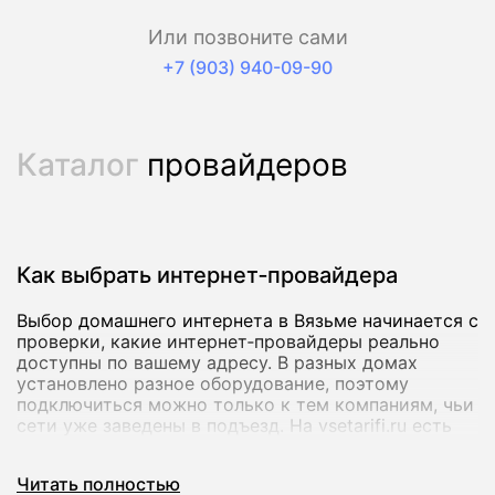
Или позвоните сами
+7 (903) 940-09-90
Каталог
провайдеров
Как выбрать интернет‑провайдера
Выбор домашнего интернета в Вязьме начинается с
проверки, какие интернет‑провайдеры реально
доступны по вашему адресу. В разных домах
установлено разное оборудование, поэтому
подключиться можно только к тем компаниям, чьи
сети уже заведены в подъезд. На vsetarifi.ru есть
собственная база адресов по всей России:
достаточно ввести улицу и номер дома, чтобы
Читать полностью
мгновенно увидеть список провайдеров и тарифов,