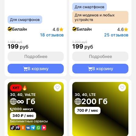
Для смартфонов
Для модемов и любых
Для смартфонов
устройств
Билайн
Билайн
4.6
4.6
18 отзывов
25 отзывов
1 199 руб
1 200 руб
199
199
руб
руб
Подробнее
Подробнее
В корзину
В корзину
ХИТ
3G, 4G, VoLTE
3G, 4G, LTE
∞ Гб
200 Гб
1000 минут
700
₽ / мес
340
₽ / мес
Безлимитные сервисы