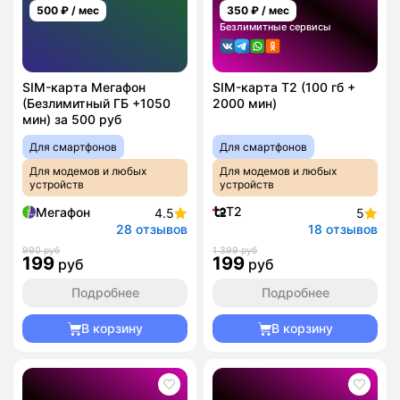
500
₽ / мес
350
₽ / мес
Безлимитные сервисы
SIM-карта Мегафон
SIM-карта T2 (100 гб +
(Безлимитный ГБ +1050
2000 мин)
мин) за 500 руб
Для смартфонов
Для смартфонов
Для модемов и любых
Для модемов и любых
устройств
устройств
T2
Мегафон
4.5
5
28 отзывов
18 отзывов
990 руб
1 399 руб
199
199
руб
руб
Подробнее
Подробнее
В корзину
В корзину