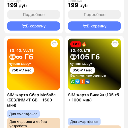
1 699 руб
1 299 руб
199
199
руб
руб
Подробнее
Подробнее
В корзину
В корзину
ХИТ
3G, 4G, VoLTE
3G, 4G, LTE
∞ Гб
105 Гб
1500 минут
1000 минут
750
₽ / мес
350
₽ / мес
Безлимитные сервисы
SIM-карта Сбер Мобайл
SIM-карта Билайн (105 гб
(БЕЗЛИМИТ GB + 1500
+ 1000 мин)
мин)
Для смартфонов
Для модемов и любых
Для смартфонов
устройств