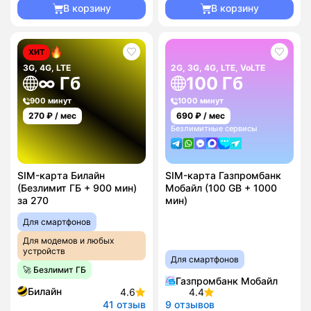
В корзину
В корзину
ХИТ
3G, 4G, LTE
2G, 3G, 4G, LTE, VoLTE
∞ Гб
100 Гб
900 минут
1000 минут
270
₽ / мес
690
₽ / мес
Безлимитные сервисы
SIM-карта Билайн
SIM-карта Газпромбанк
(Безлимит ГБ + 900 мин)
Мобайл (100 GB + 1000
за 270
мин)
Для смартфонов
Для модемов и любых
устройств
Для смартфонов
🚀 Безлимит ГБ
Газпромбанк Мобайл
Билайн
4.6
4.4
41 отзыв
9 отзывов