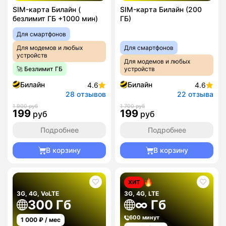
SIM-карта Билайн (
SIM-карта Билайн (200
безлимит ГБ +1000 мин)
ГБ)
Для смартфонов
Для модемов и любых
Для смартфонов
устройств
Для модемов и любых
🚀 Безлимит ГБ
устройств
Билайн
Билайн
4.6
4.6
28 отзывов
22 отзыва
1 900 руб
1 700 руб
199
199
руб
руб
Подробнее
Подробнее
В корзину
В корзину
ХИТ
3G, 4G, VoLTE
3G, 4G, LTE
300 Гб
∞ Гб
600 минут
1 000
₽ / мес