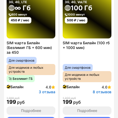
3G, 4G, LTE
3G, 4G, VoLTE
∞ Гб
100 Гб
600 минут
1000 минут
450
₽ / мес
500
₽ / мес
SIM-карта Билайн
SIM-карта Билайн (100 гб
(Безлимит ГБ + 600 мин)
+ 1000 мин)
за 450
Для смартфонов
Для модемов и любых
Для смартфонов
устройств
Для модемов и любых
🚀 Безлимит ГБ
устройств
Билайн
Билайн
4.6
4.6
3 отзыва
8 отзывов
1 599 руб
1 300 руб
199
199
руб
руб
Подробнее
Подробнее