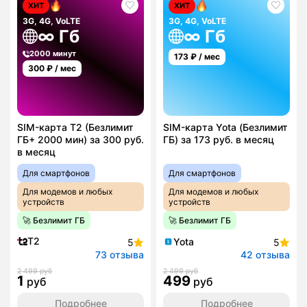
ХИТ
ХИТ
3G, 4G, VoLTE
3G, 4G, VoLTE
∞ Гб
∞ Гб
2000 минут
173
₽ / мес
300
₽ / мес
SIM-карта T2 (Безлимит
SIM-карта Yota (Безлимит
ГБ+ 2000 мин) за 300 руб.
ГБ) за 173 руб. в месяц
в месяц
Для смартфонов
Для смартфонов
Для модемов и любых
Для модемов и любых
устройств
устройств
🚀 Безлимит ГБ
🚀 Безлимит ГБ
T2
Yota
5
5
73 отзыва
42 отзыва
2 499 руб
2 499 руб
1
499
руб
руб
Подробнее
Подробнее