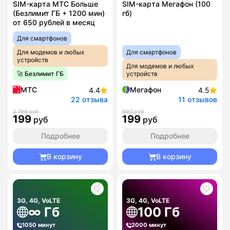
SIM-карта МТС Больше
SIM-карта Мегафон (100
(Безлимит ГБ + 1200 мин)
гб)
от 650 рублей в месяц
Для смартфонов
Для модемов и любых
Для смартфонов
устройств
Для модемов и любых
🚀 Безлимит ГБ
устройств
МТС
Мегафон
4.4
4.5
22 отзыва
11 отзывов
2 799 руб
990 руб
199
199
руб
руб
Подробнее
Подробнее
В корзину
В корзину
3G, 4G, VoLTE
3G, 4G, VoLTE
∞ Гб
100 Гб
1050 минут
2000 минут