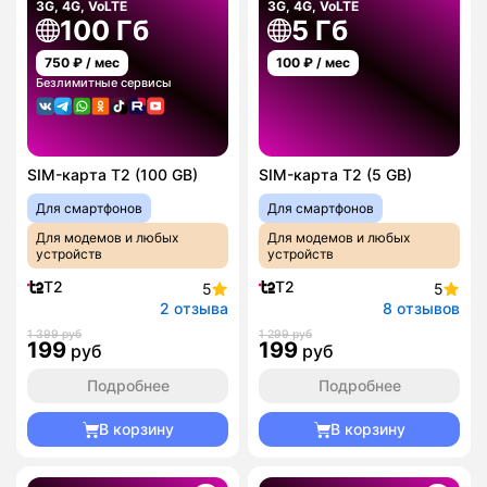
3G, 4G, VoLTE
3G, 4G, VoLTE
100 Гб
5 Гб
750
₽ / мес
100
₽ / мес
Безлимитные сервисы
SIM-карта T2 (100 GB)
SIM-карта T2 (5 GB)
Для смартфонов
Для смартфонов
Для модемов и любых
Для модемов и любых
устройств
устройств
T2
T2
5
5
2 отзыва
8 отзывов
1 399 руб
1 299 руб
199
199
руб
руб
Подробнее
Подробнее
В корзину
В корзину