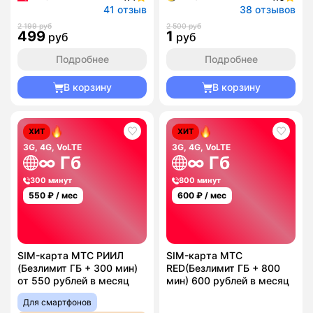
41 отзыв
38 отзывов
2 199 руб
2 500 руб
499
1
руб
руб
Подробнее
Подробнее
В корзину
В корзину
ХИТ
ХИТ
3G, 4G, VoLTE
3G, 4G, VoLTE
∞ Гб
∞ Гб
300 минут
800 минут
550
₽ / мес
600
₽ / мес
SIM-карта МТС РИИЛ
SIM-карта МТС
(Безлимит ГБ + 300 мин)
RED(Безлимит ГБ + 800
от 550 рублей в месяц
мин) 600 рублей в месяц
Для смартфонов