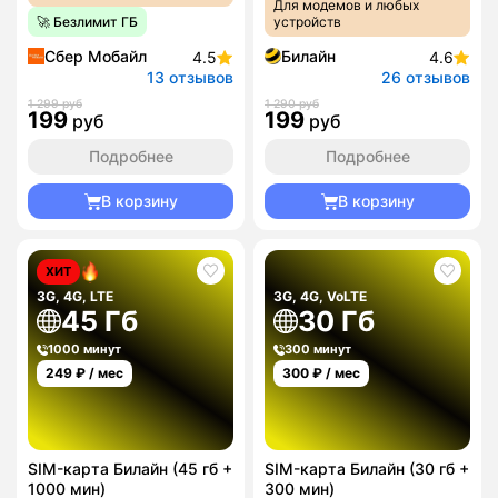
Для модемов и любых
🚀 Безлимит ГБ
устройств
Сбер Мобайл
Билайн
4.5
4.6
13 отзывов
26 отзывов
1 299 руб
1 290 руб
199
199
руб
руб
Подробнее
Подробнее
В корзину
В корзину
ХИТ
3G, 4G, LTE
3G, 4G, VoLTE
45 Гб
30 Гб
1000 минут
300 минут
249
₽ / мес
300
₽ / мес
SIM-карта Билайн (45 гб +
SIM-карта Билайн (30 гб +
1000 мин)
300 мин)