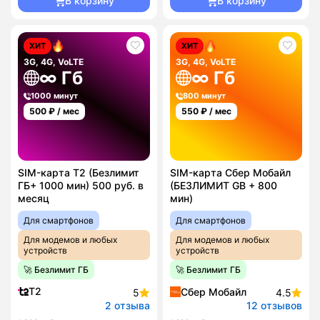
В корзину
В корзину
ХИТ
ХИТ
3G, 4G, VoLTE
3G, 4G, VoLTE
∞ Гб
∞ Гб
1000 минут
800 минут
500
₽ / мес
550
₽ / мес
SIM-карта T2 (Безлимит
SIM-карта Сбер Мобайл
ГБ+ 1000 мин) 500 руб. в
(БЕЗЛИМИТ GB + 800
месяц
мин)
Для смартфонов
Для смартфонов
Для модемов и любых
Для модемов и любых
устройств
устройств
🚀 Безлимит ГБ
🚀 Безлимит ГБ
T2
Сбер Мобайл
5
4.5
2 отзыва
12 отзывов