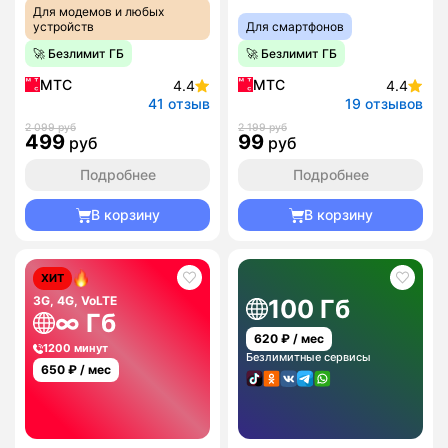
Для модемов и любых
устройств
Для смартфонов
🚀 Безлимит ГБ
🚀 Безлимит ГБ
МТС
МТС
4.4
4.4
41 отзыв
19 отзывов
2 099 руб
2 199 руб
499
99
руб
руб
Подробнее
Подробнее
В корзину
В корзину
ХИТ
3G, 4G, VoLTE
100 Гб
∞ Гб
620
₽ / мес
1200 минут
Безлимитные сервисы
650
₽ / мес