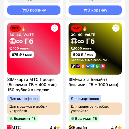
В корзину
В корзину
ХИТ
ХИТ
3G, 4G, VoLTE
3G, 4G, VoLTE
∞ Гб
∞ Гб
400 минут
1000 минут
675
₽ / мес
500
₽ / мес
Безлимитные сервисы
SIM-карта МТС Проще
SIM-карта Билайн (
(Безлимит ГБ + 400 мин)
безлимит ГБ + 1000 мин)
150 рублей в неделю
Для смартфонов
Для смартфонов
Для модемов и любых
Для модемов и любых
устройств
устройств
🚀 Безлимит ГБ
🚀 Безлимит ГБ
МТС
Билайн
4.4
4.6