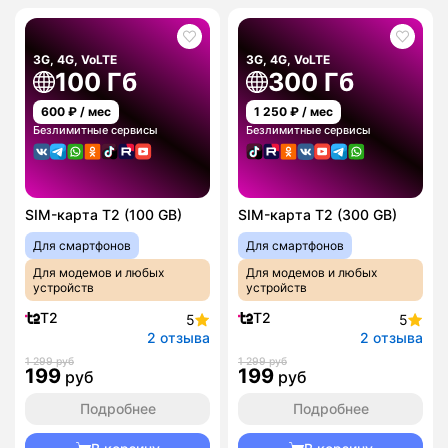
3G, 4G, VoLTE
3G, 4G, VoLTE
100 Гб
300 Гб
600
₽ / мес
1 250
₽ / мес
Безлимитные сервисы
Безлимитные сервисы
SIM-карта T2 (100 GB)
SIM-карта T2 (300 GB)
Для смартфонов
Для смартфонов
Для модемов и любых
Для модемов и любых
устройств
устройств
T2
T2
5
5
2 отзыва
2 отзыва
1 299 руб
1 299 руб
199
199
руб
руб
Подробнее
Подробнее