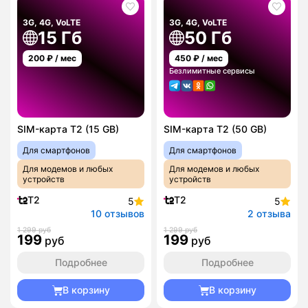
3G, 4G, VoLTE
3G, 4G, VoLTE
15 Гб
50 Гб
200
₽ / мес
450
₽ / мес
Безлимитные сервисы
SIM-карта T2 (15 GB)
SIM-карта T2 (50 GB)
Для смартфонов
Для смартфонов
Для модемов и любых
Для модемов и любых
устройств
устройств
T2
T2
5
5
10 отзывов
2 отзыва
1 299 руб
1 299 руб
199
199
руб
руб
Подробнее
Подробнее
В корзину
В корзину