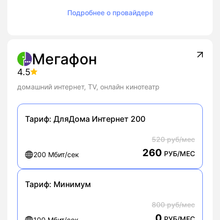
Подробнее о провайдере
Мегафон
4.5
домашний интернет, TV, онлайн кинотеатр
Тариф:
ДляДома Интернет 200
520 руб/мес
260
РУБ/МЕС
200 Мбит/сек
Тариф:
Минимум
800 руб/мес
0
РУБ/МЕС
100 Мбит/сек