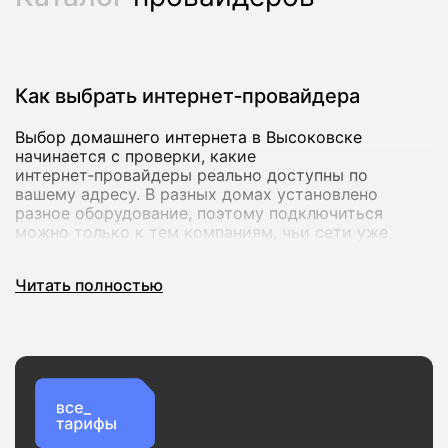
Как выбрать интернет‑провайдера
Выбор домашнего интернета в Высоковске
начинается с проверки, какие
интернет‑провайдеры реально доступны по
вашему адресу. В разных домах установлено
разное оборудование, поэтому подключиться
можно только к тем компаниям, чьи сети уже
заведены в подъезд. На vsetarifi.ru есть
собственная база адресов по всей России:
Читать полностью
достаточно ввести улицу и номер дома, чтобы
мгновенно увидеть список провайдеров и тарифов,
доступных именно в вашем доме.
Скорость и стабильность соединения
Для базовых задач подойдет скорость от 15 Мбит/