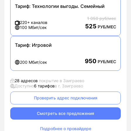
Тариф:
Технологии выгоды. Семейный
1 050 руб/мес
220+ каналов
525
РУБ/МЕС
100 Мбит/сек
Тариф:
Игровой
950
РУБ/МЕС
200 Мбит/сек
28 адресов
покрытие в Заиграево
Доступно
6 тарифов
в г. Заиграево
Проверить адрес подключения
Смотреть все предложения
Подробнее о провайдере