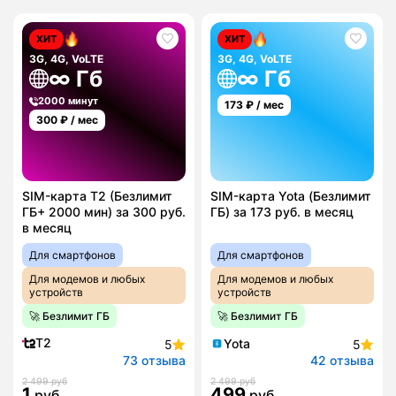
ХИТ
ХИТ
3G, 4G, VoLTE
3G, 4G, VoLTE
∞ Гб
∞ Гб
2000 минут
173
₽ / мес
300
₽ / мес
SIM-карта T2 (Безлимит
SIM-карта Yota (Безлимит
ГБ+ 2000 мин) за 300 руб.
ГБ) за 173 руб. в месяц
в месяц
Для смартфонов
Для смартфонов
Для модемов и любых
Для модемов и любых
устройств
устройств
🚀 Безлимит ГБ
🚀 Безлимит ГБ
T2
Yota
5
5
73 отзыва
42 отзыва
2 499 руб
2 499 руб
1
499
руб
руб