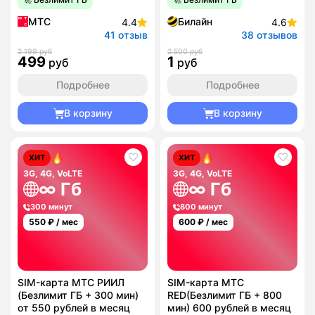
МТС
Билайн
4.4
4.6
41 отзыв
38 отзывов
2 199 руб
2 500 руб
499
1
руб
руб
Подробнее
Подробнее
В корзину
В корзину
ХИТ
ХИТ
3G, 4G, VoLTE
3G, 4G, VoLTE
∞ Гб
∞ Гб
300 минут
800 минут
550
₽ / мес
600
₽ / мес
SIM-карта МТС РИИЛ
SIM-карта МТС
(Безлимит ГБ + 300 мин)
RED(Безлимит ГБ + 800
от 550 рублей в месяц
мин) 600 рублей в месяц