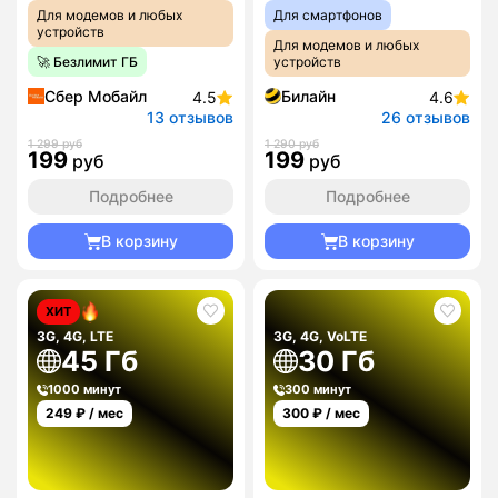
Для модемов и любых
Для смартфонов
устройств
Для модемов и любых
🚀 Безлимит ГБ
устройств
Сбер Мобайл
Билайн
4.5
4.6
13 отзывов
26 отзывов
1 299 руб
1 290 руб
199
199
руб
руб
Подробнее
Подробнее
В корзину
В корзину
ХИТ
3G, 4G, LTE
3G, 4G, VoLTE
45 Гб
30 Гб
1000 минут
300 минут
249
₽ / мес
300
₽ / мес