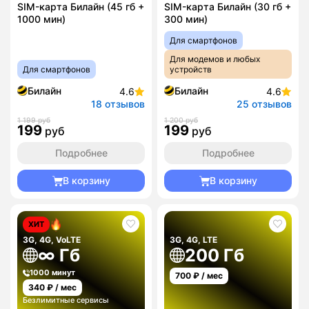
SIM-карта Билайн (45 гб +
SIM-карта Билайн (30 гб +
1000 мин)
300 мин)
Для смартфонов
Для модемов и любых
Для смартфонов
устройств
Билайн
Билайн
4.6
4.6
18 отзывов
25 отзывов
1 199 руб
1 200 руб
199
199
руб
руб
Подробнее
Подробнее
В корзину
В корзину
ХИТ
3G, 4G, VoLTE
3G, 4G, LTE
∞ Гб
200 Гб
1000 минут
700
₽ / мес
340
₽ / мес
Безлимитные сервисы