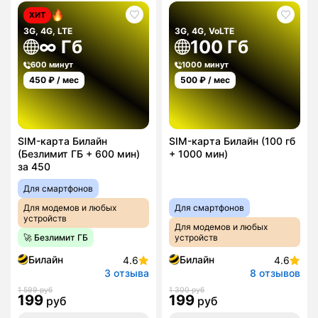
ХИТ
3G, 4G, LTE
3G, 4G, VoLTE
∞ Гб
100 Гб
600 минут
1000 минут
450
₽ / мес
500
₽ / мес
SIM-карта Билайн
SIM-карта Билайн (100 гб
(Безлимит ГБ + 600 мин)
+ 1000 мин)
за 450
Для смартфонов
Для модемов и любых
Для смартфонов
устройств
Для модемов и любых
🚀 Безлимит ГБ
устройств
Билайн
Билайн
4.6
4.6
3 отзыва
8 отзывов
1 599 руб
1 300 руб
199
199
руб
руб