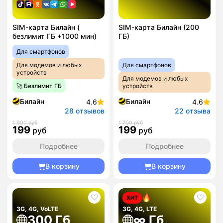
SIM-карта Билайн (
SIM-карта Билайн (200
безлимит ГБ +1000 мин)
ГБ)
Для смартфонов
Для модемов и любых
Для смартфонов
устройств
Для модемов и любых
🚀 Безлимит ГБ
устройств
Билайн
Билайн
4.6
4.6
28 отзывов
22 отзыва
1 900 руб
1 700 руб
199
199
руб
руб
Подробнее
Подробнее
В корзину
В корзину
ХИТ
3G, 4G, VoLTE
3G, 4G, LTE
300 Гб
∞ Гб