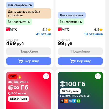
Для смартфонов
Для модемов и любых
устройств
Для смартфонов
🚀 Безлимит ГБ
🚀 Безлимит ГБ
МТС
МТС
4.4
4.4
41 отзыв
19 отзывов
2 099 руб
2 199 руб
499
99
руб
руб
Подробнее
Подробнее
В корзину
В корзину
ХИТ
3G, 4G, VoLTE
100 Гб
∞ Гб
620
₽ / мес
1200 минут
Безлимитные сервисы
650
₽ / мес