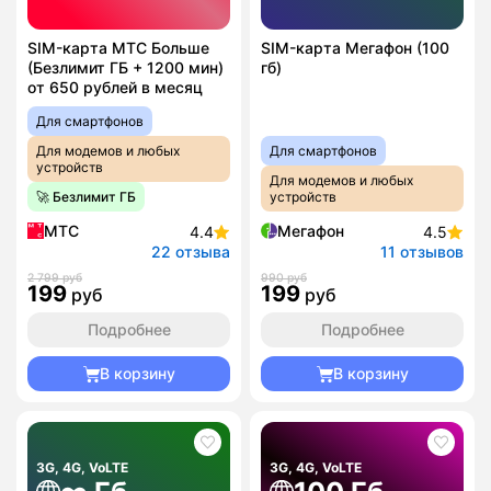
SIM-карта МТС Больше
SIM-карта Мегафон (100
(Безлимит ГБ + 1200 мин)
гб)
от 650 рублей в месяц
Для смартфонов
Для модемов и любых
Для смартфонов
устройств
Для модемов и любых
🚀 Безлимит ГБ
устройств
МТС
Мегафон
4.4
4.5
22 отзыва
11 отзывов
2 799 руб
990 руб
199
199
руб
руб
Подробнее
Подробнее
В корзину
В корзину
3G, 4G, VoLTE
3G, 4G, VoLTE