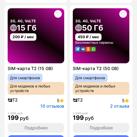
3G, 4G, VoLTE
3G, 4G, VoLTE
15 Гб
50 Гб
200
₽ / мес
450
₽ / мес
Безлимитные сервисы
SIM-карта T2 (15 GB)
SIM-карта T2 (50 GB)
Для смартфонов
Для смартфонов
Для модемов и любых
Для модемов и любых
устройств
устройств
T2
T2
5
5
10 отзывов
2 отзыва
1 299 руб
1 299 руб
199
199
руб
руб
Подробнее
Подробнее