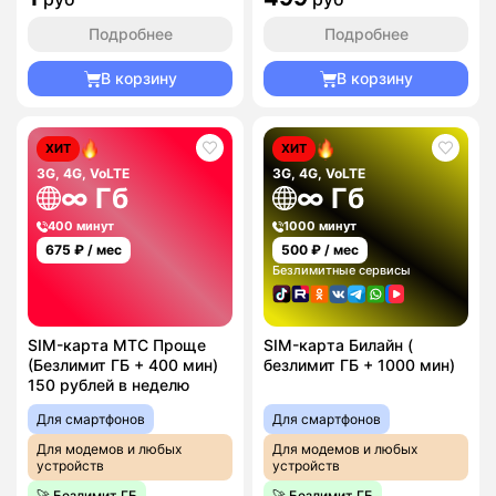
Подробнее
Подробнее
В корзину
В корзину
ХИТ
ХИТ
3G, 4G, VoLTE
3G, 4G, VoLTE
∞ Гб
∞ Гб
400 минут
1000 минут
675
₽ / мес
500
₽ / мес
Безлимитные сервисы
SIM-карта МТС Проще
SIM-карта Билайн (
(Безлимит ГБ + 400 мин)
безлимит ГБ + 1000 мин)
150 рублей в неделю
Для смартфонов
Для смартфонов
Для модемов и любых
Для модемов и любых
устройств
устройств
🚀 Безлимит ГБ
🚀 Безлимит ГБ