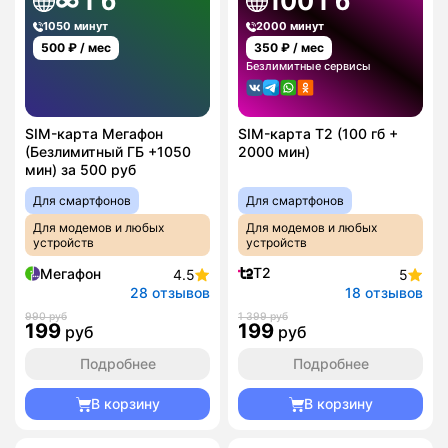
∞ Гб
100 Гб
1050 минут
2000 минут
500
₽ / мес
350
₽ / мес
Безлимитные сервисы
SIM-карта Мегафон
SIM-карта T2 (100 гб +
(Безлимитный ГБ +1050
2000 мин)
мин) за 500 руб
Для смартфонов
Для смартфонов
Для модемов и любых
Для модемов и любых
устройств
устройств
T2
Мегафон
4.5
5
28 отзывов
18 отзывов
990 руб
1 399 руб
199
199
руб
руб
Подробнее
Подробнее
В корзину
В корзину