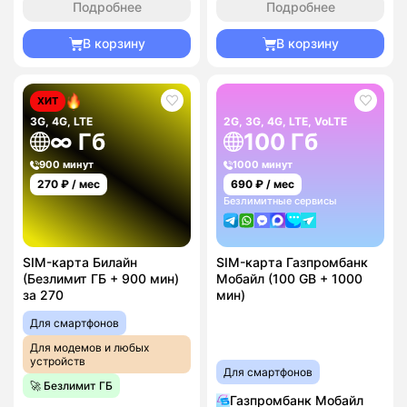
Подробнее
Подробнее
В корзину
В корзину
ХИТ
3G, 4G, LTE
2G, 3G, 4G, LTE, VoLTE
∞ Гб
100 Гб
900 минут
1000 минут
270
₽ / мес
690
₽ / мес
Безлимитные сервисы
SIM-карта Билайн
SIM-карта Газпромбанк
(Безлимит ГБ + 900 мин)
Мобайл (100 GB + 1000
за 270
мин)
Для смартфонов
Для модемов и любых
устройств
Для смартфонов
🚀 Безлимит ГБ
Газпромбанк Мобайл