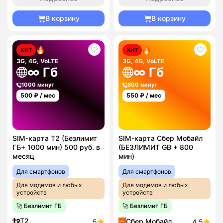
В корзину
В корзину
ХИТ
ХИТ
3G, 4G, VoLTE
3G, 4G, VoLTE
∞ Гб
∞ Гб
1000 минут
800 минут
500
₽ / мес
550
₽ / мес
SIM-карта T2 (Безлимит
SIM-карта Сбер Мобайл
ГБ+ 1000 мин) 500 руб. в
(БЕЗЛИМИТ GB + 800
месяц
мин)
Для смартфонов
Для смартфонов
Для модемов и любых
Для модемов и любых
устройств
устройств
🚀 Безлимит ГБ
🚀 Безлимит ГБ
T2
Сбер Мобайл
5
4.5