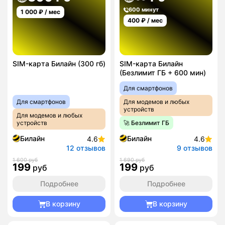
600 минут
1 000
₽ / мес
400
₽ / мес
SIM-карта Билайн (300 гб)
SIM-карта Билайн
(Безлимит ГБ + 600 мин)
Для смартфонов
Для смартфонов
Для модемов и любых
устройств
Для модемов и любых
устройств
🚀 Безлимит ГБ
Билайн
Билайн
4.6
4.6
12 отзывов
9 отзывов
1 600 руб
1 690 руб
199
199
руб
руб
Подробнее
Подробнее
В корзину
В корзину