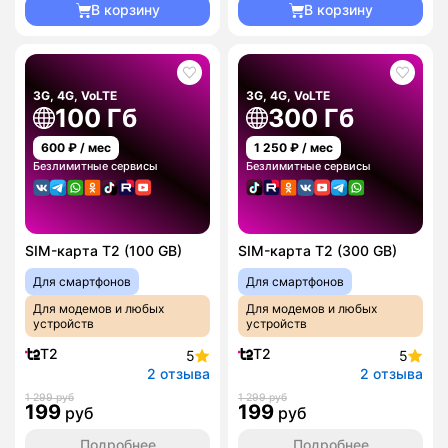
В корзину
В корзину
3G, 4G, VoLTE
3G, 4G, VoLTE
100 Гб
300 Гб
600
₽ / мес
1 250
₽ / мес
Безлимитные сервисы
Безлимитные сервисы
SIM-карта T2 (100 GB)
SIM-карта T2 (300 GB)
Для смартфонов
Для смартфонов
Для модемов и любых
Для модемов и любых
устройств
устройств
T2
T2
5
5
2 отзыва
2 отзыва
1 299 руб
1 299 руб
199
199
руб
руб
Подробнее
Подробнее