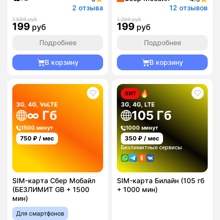
2 отзыва
12 отзывов
1 699 руб
1 299 руб
199
199
руб
руб
Подробнее
Подробнее
В корзину
В корзину
ХИТ
3G, 4G, VoLTE
3G, 4G, LTE
∞ Гб
105 Гб
1500 минут
1000 минут
750
₽ / мес
350
₽ / мес
Безлимитные сервисы
SIM-карта Сбер Мобайл
SIM-карта Билайн (105 гб
(БЕЗЛИМИТ GB + 1500
+ 1000 мин)
мин)
Для смартфонов