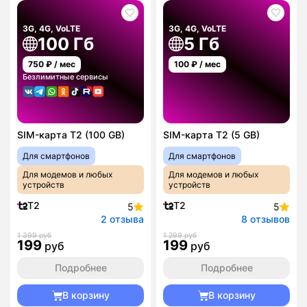
3G, 4G, VoLTE
3G, 4G, VoLTE
100 Гб
5 Гб
750
₽ / мес
100
₽ / мес
Безлимитные сервисы
SIM-карта T2 (100 GB)
SIM-карта T2 (5 GB)
Для смартфонов
Для смартфонов
Для модемов и любых
Для модемов и любых
устройств
устройств
T2
T2
5
5
2 отзыва
8 отзывов
1 399 руб
1 299 руб
199
199
руб
руб
Подробнее
Подробнее
В корзину
В корзину