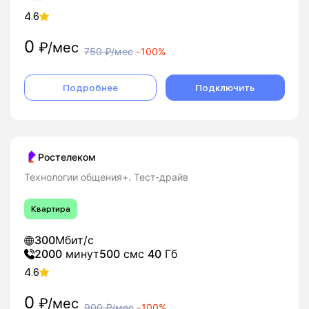
4.6
0
₽/мес
750
₽/мес
-
100%
Подробнее
Подключить
Ростелеком
Технологии общения+. Тест-драйв
Квартира
300
Мбит/с
2000
минут
500
смс
40
Гб
4.6
0
₽/мес
900
₽/мес
-
100%