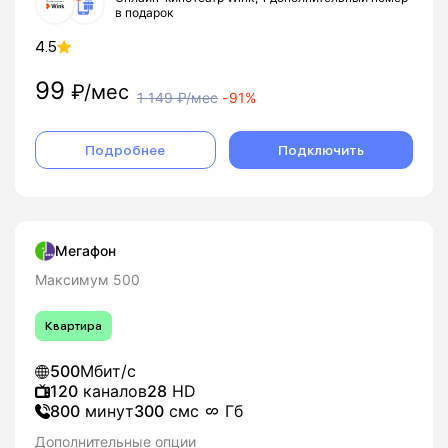
в подарок
4.5
99
₽/мес
1 149
₽/мес
-
91%
Подробнее
Подключить
Мегафон
Максимум 500
Квартира
500
Мбит/с
120
каналов
28
HD
800
минут
300
смс
Гб
Дополнительные опции