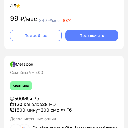
4.5
99
₽/мес
849
₽/мес
-
88%
Подробнее
Подключить
Мегафон
Семейный + 500
Квартира
500
Мбит/с
120
каналов
28
HD
1500
минут
300
смс
Гб
Дополнительные опции
Онлайн-кинотеатр Wink, 1 дополнительный номер