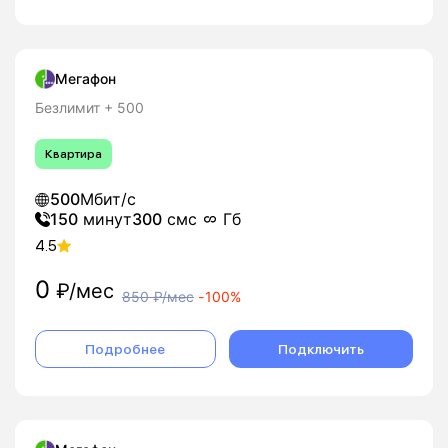
Мегафон
Безлимит + 500
Квартира
500
Мбит/с
150
минут
300
смс
Гб
4.5
0
₽/мес
850
₽/мес
-
100%
Подробнее
Подключить