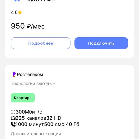
4.6
950
₽/мес
Подробнее
Подключить
Ростелеком
Технологии выгоды+
Квартира
300
Мбит/с
225
каналов
32
HD
1000
минут
500
смс
40
Гб
Дополнительные опции