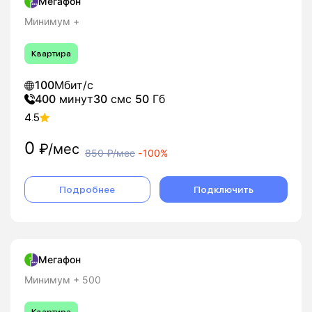
Мегафон
Минимум +
Квартира
100
Мбит/с
400
минут
30
смс
50
Гб
4.5
0
₽/мес
850
₽/мес
-
100%
Подробнее
Подключить
Мегафон
Минимум + 500