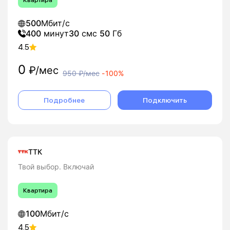
Квартира
500
Мбит/с
400
минут
30
смс
50
Гб
4.5
0
₽/мес
950
₽/мес
-
100%
Подробнее
Подключить
ТТК
Твой выбор. Включай
Квартира
100
Мбит/с
4.5