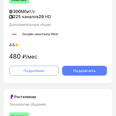
300
Мбит/с
225
каналов
29
HD
Дополнительные опции
Онлайн-кинотеатр Wink
4.6
480
₽/мес
Подробнее
Подключить
Ростелеком
Технологии общения