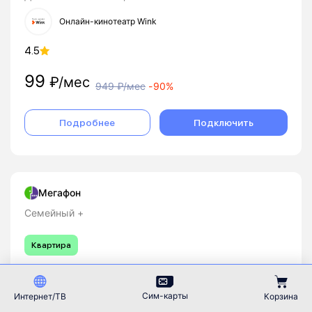
Онлайн-кинотеатр Wink
4.5
99
₽/мес
949
₽/мес
-
90%
Подробнее
Подключить
Мегафон
Семейный +
Квартира
100
Мбит/с
120
каналов
28
HD
Сим-карты
Интернет/ТВ
Корзина
1500
минут
300
смс
Гб