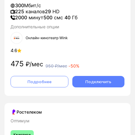
300
Мбит/с
225
каналов
29
HD
2000
минут
500
смс
40
Гб
Дополнительные опции
Онлайн-кинотеатр Wink
4.6
475
₽/мес
950
₽/мес
-
50%
Подробнее
Подключить
Ростелеком
Оптимум
Квартира