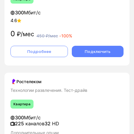
300
Мбит/с
4.6
0
₽/мес
450
₽/мес
-
100%
Подробнее
Подключить
Ростелеком
Технологии развлечения. Тест-драйв
Квартира
300
Мбит/с
225
каналов
32
HD
Дополнительные опции