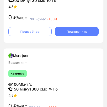
200
минут
30
смс
10
Гб
4.5
0
₽/мес
700
₽/мес
-
100%
Подробнее
Подключить
Мегафон
Безлимит +
Квартира
100
Мбит/с
150
минут
300
смс
Гб
4.5
0
₽/мес