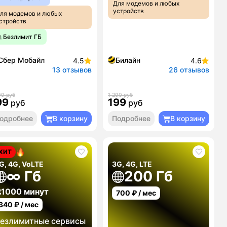
Для модемов и любых
устройств
ля модемов и любых
стройств
 Безлимит ГБ
Сбер Мобайл
Билайн
4.5
4.6
13 отзывов
26 отзывов
99 руб
1 290 руб
99
199
руб
руб
одробнее
В корзину
Подробнее
В корзину
ХИТ
G, 4G, VoLTE
3G, 4G, LTE
∞ Гб
200 Гб
1000 минут
700
₽ / мес
340
₽ / мес
езлимитные сервисы