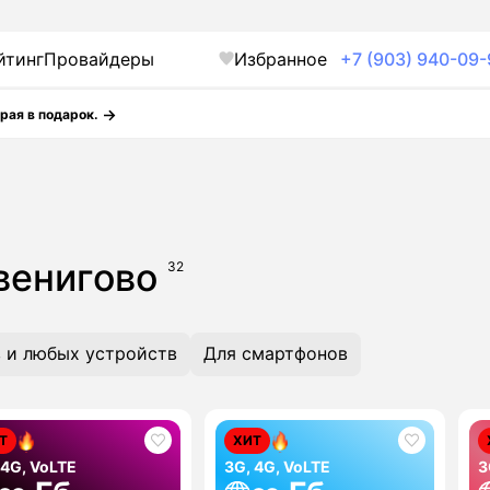
йтинг
Провайдеры
Избранное
+7 (903) 940-09-
рая в подарок.
Звенигово
32
 и любых устройств
Для смартфонов
Т
ХИТ
 4G, VoLTE
3G, 4G, VoLTE
3