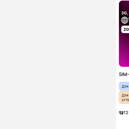
3G,
2
SIM-
Для
Для
уст
T2