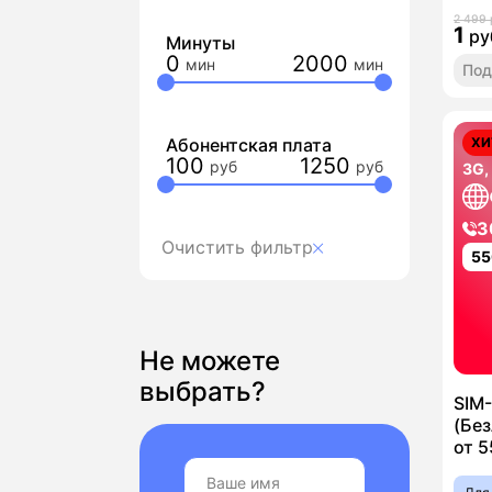
2 499 
1
ру
Минуты
0
2000
Под
Абонентская плата
ХИ
100
1250
3G,
3
Очистить фильтр
55
Не можете
выбрать?
SIM
(Без
от 5