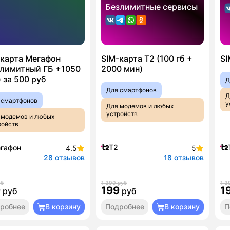
Безлимитные сервисы
-карта Мегафон
SIM-карта T2 (100 гб +
SI
злимитный ГБ +1050
2000 мин)
 за 500 руб
Д
Для смартфонов
Д
 смартфонов
у
Для модемов и любых
устройств
 модемов и любых
ройств
T2
гафон
4.5
5
28 отзывов
18 отзывов
уб
1 399 руб
1 3
9
199
1
руб
руб
робнее
В корзину
Подробнее
В корзину
П