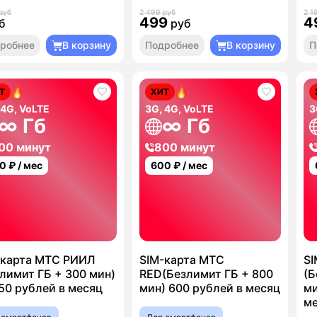
руб
2 499 руб
2 1
499
4
б
руб
робнее
В корзину
Подробнее
В корзину
П
Т
ХИТ
 4G, VoLTE
3G, 4G, VoLTE
3
∞ Гб
∞ Гб
00 минут
800 минут
0
₽ / мес
600
₽ / мес
-карта МТС РИИЛ
SIM-карта МТС
SI
лимит ГБ + 300 мин)
RED(Безлимит ГБ + 800
(Б
50 рублей в месяц
мин) 600 рублей в месяц
ми
м