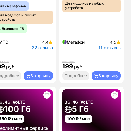
Для модемов и любых
ля смартфонов
устройств
ля модемов и любых
стройств
 Безлимит ГБ
МТС
Мегафон
4.4
4.5
22 отзыва
11 отзывов
99 руб
990 руб
99
199
руб
руб
одробнее
В корзину
Подробнее
В корзину
G, 4G, VoLTE
3G, 4G, VoLTE
100 Гб
5 Гб
750
₽ / мес
100
₽ / мес
езлимитные сервисы