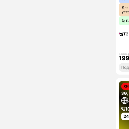
Для
уст
🚀 
T2
1 699 
19
Под
ХИ
3G,
1
24