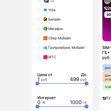
T2
2
Yota
3
Билайн
Мегафон
Сбер Мобайл
SIM-
Газпромбанк Мобайл
ГБ+ 
МТС
руб.
Для
Цена от
До
Для
1
499
уст
🚀 
Интернет
T2
0
1000