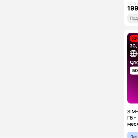
1 299 
19
Под
ХИ
3G,
1
5
SIM-
ГБ+ 
мес
Для