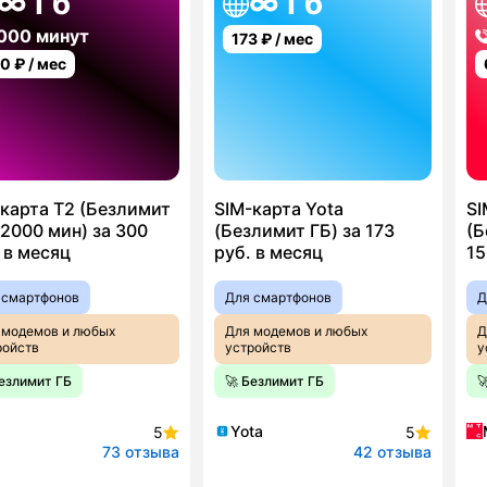
∞ Гб
∞ Гб
000 минут
173
₽ / мес
00
₽ / мес
карта T2 (Безлимит
SIM-карта Yota
SI
2000 мин) за 300
(Безлимит ГБ) за 173
(Б
 в месяц
руб. в месяц
15
 смартфонов
Для смартфонов
Д
 модемов и любых
Для модемов и любых
Д
ройств
устройств
у
Безлимит ГБ
🚀 Безлимит ГБ

Yota
5
5
73 отзыва
42 отзыва