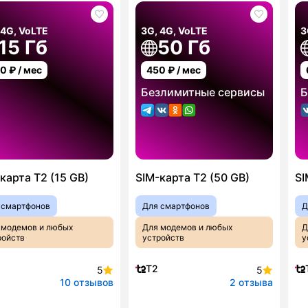
 4G, VoLTE
3G, 4G, VoLTE
3
15 Гб
50 Гб
00
₽ / мес
450
₽ / мес
Безлимитные сервисы
Б
карта T2 (15 GB)
SIM-карта T2 (50 GB)
SI
 смартфонов
Для смартфонов
Д
 модемов и любых
Для модемов и любых
Д
ройств
устройств
у
T2
5
5
10 отзывов
2 отзыва