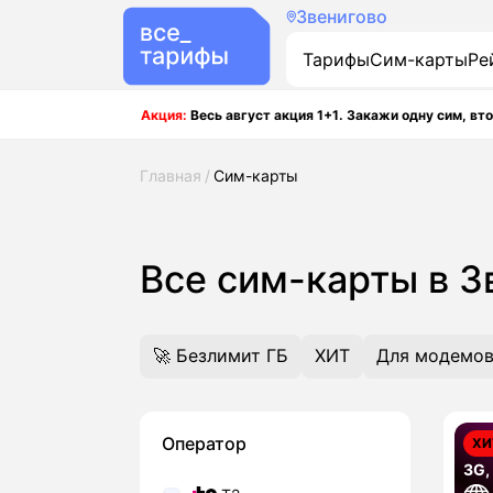
Звенигово
Тарифы
Сим-карты
Ре
Акция:
Весь август акция 1+1. Закажи одну сим, вто
Главная
Сим-карты
Все сим-карты в 
🚀 Безлимит ГБ
ХИТ
Для модемов
Оператор
ХИ
3G,