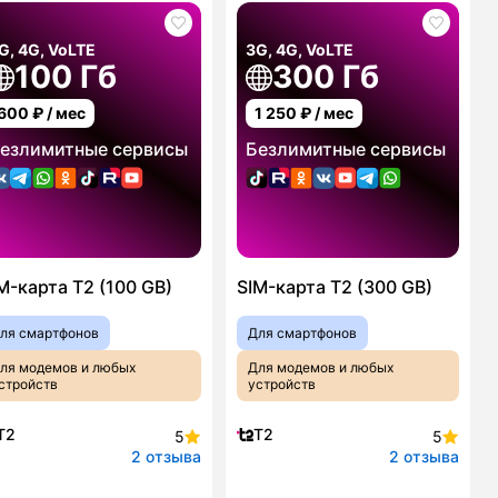
G, 4G, VoLTE
3G, 4G, VoLTE
100 Гб
300 Гб
600
₽ / мес
1 250
₽ / мес
езлимитные сервисы
Безлимитные сервисы
M-карта T2 (100 GB)
SIM-карта T2 (300 GB)
ля смартфонов
Для смартфонов
ля модемов и любых
Для модемов и любых
стройств
устройств
T2
T2
5
5
2 отзыва
2 отзыва