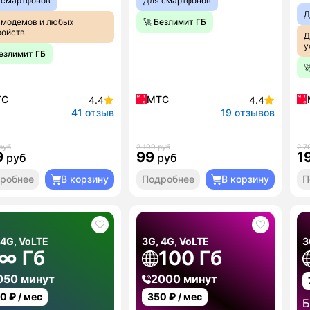
 смартфонов
Для смартфонов
Д
 модемов и любых
🚀 Безлимит ГБ
ройств
Д
у
Безлимит ГБ

ТС
МТС
4.4
4.4
41 отзыв
19 отзывов
руб
2 199 руб
2 7
9
99
1
руб
руб
робнее
В корзину
Подробнее
В корзину
П
 4G, VoLTE
3G, 4G, VoLTE
3
∞ Гб
100 Гб
050 минут
2000 минут
00
₽ / мес
350
₽ / мес
Б