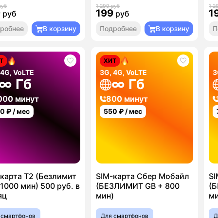
руб
1 299 руб
1 2
9
199
1
руб
руб
робнее
В корзину
Подробнее
В корзину
П
Т
ХИТ
 4G, VoLTE
3G, 4G, VoLTE
3
∞ Гб
∞ Гб
000 минут
800 минут
00
₽ / мес
550
₽ / мес
карта T2 (Безлимит
SIM-карта Сбер Мобайл
SI
1000 мин) 500 руб. в
(БЕЗЛИМИТ GB + 800
(Б
яц
мин)
ми
 смартфонов
Для смартфонов
Д