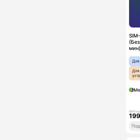
SIM
(Бе
мин)
Для
Для
уст
Ме
990 р
19
Под