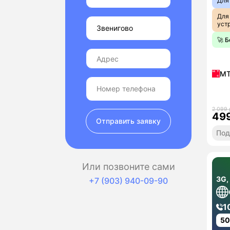
Для
Для
уст
🚀 
М
2 099 
49
Отправить заявку
Под
Или позвоните сами
3G,
+7 (903) 940-09-90
1
5