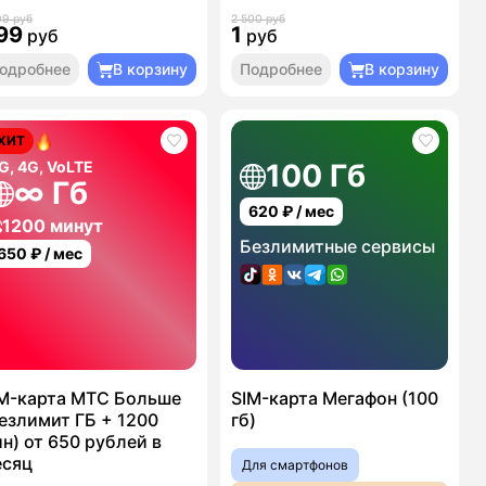
99 руб
2 500 руб
99
1
руб
руб
одробнее
В корзину
Подробнее
В корзину
ХИТ
G, 4G, VoLTE
100 Гб
∞ Гб
620
₽ / мес
1200 минут
Безлимитные сервисы
650
₽ / мес
M-карта МТС Больше
SIM-карта Мегафон (100
езлимит ГБ + 1200
гб)
н) от 650 рублей в
есяц
Для смартфонов