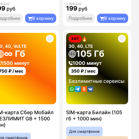
99 руб
1 299 руб
99
199
руб
руб
одробнее
В корзину
Подробнее
В корзину
ХИТ
G, 4G, VoLTE
3G, 4G, LTE
∞ Гб
105 Гб
1500 минут
1000 минут
750
₽ / мес
350
₽ / мес
Безлимитные сервисы
M-карта Сбер Мобайл
SIM-карта Билайн (105
ЕЗЛИМИТ GB + 1500
гб + 1000 мин)
н)
Для смартфонов
ля смартфонов