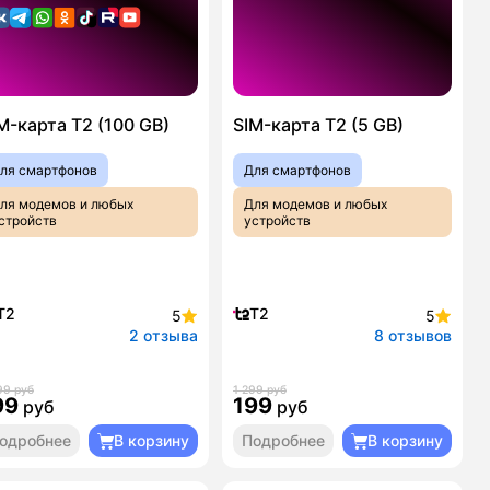
M-карта T2 (100 GB)
SIM-карта T2 (5 GB)
ля смартфонов
Для смартфонов
ля модемов и любых
Для модемов и любых
стройств
устройств
T2
T2
5
5
2 отзыва
8 отзывов
99 руб
1 299 руб
99
199
руб
руб
одробнее
В корзину
Подробнее
В корзину