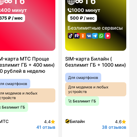
∞ Гб
∞ Гб
400 минут
1000 минут
675
₽ / мес
500
₽ / мес
Безлимитные сервисы
M-карта МТС Проще
SIM-карта Билайн (
езлимит ГБ + 400 мин)
безлимит ГБ + 1000 мин)
0 рублей в неделю
Для смартфонов
ля смартфонов
Для модемов и любых
устройств
ля модемов и любых
стройств
🚀 Безлимит ГБ
 Безлимит ГБ
МТС
Билайн
4.4
4.6
41 отзыв
38 отзывов