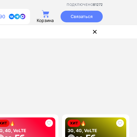
81272
ПОДКЛЮЧЕНО
90
Связаться
Корзина
ХИТ
ХИТ
G, 4G, VoLTE
3G, 4G, VoLTE