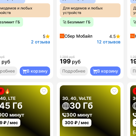
 модемов и любых
Для модемов и любых
Д
ройств
устройств
у
Безлимит ГБ
🚀 Безлимит ГБ

Сбер Мобайл
5
4.5
2 отзыва
12 отзывов
руб
1 299 руб
1 2
9
199
1
руб
руб
робнее
В корзину
Подробнее
В корзину
П
Т
 4G, LTE
3G, 4G, VoLTE
3
45 Гб
30 Гб
000 минут
300 минут
9
₽ / мес
300
₽ / мес
Б