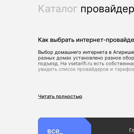
Каталог
провайде
Как выбрать интернет‑провайд
Выбор домашнего интернета в Агирише 
разных домах установлено разное обор
подъезд. На vsetarifi.ru есть собствен
увидеть список провайдеров и тарифов
Скорость и стабильность соед
Читать полностью
Для базовых задач подойдет скорость 
видеозвонков. Если вы активно пользу
онлайн, лучше сразу выбирать тарифы 
000 Мбит/с, которые предлагают как к
Важно учитывать не только максимальн
Г