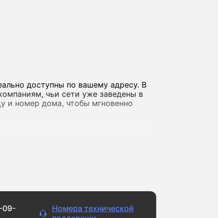
еально доступны по вашему адресу. В
компаниям, чьи сети уже заведены в
ицу и номер дома, чтобы мгновенно
а фильмов в обычном качестве и
айлами, ведете стримы или играете
 доступны решения со скоростью до 10
-09-
Номера технической
ернет регулярно «падает» или сильно