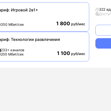
322 ад
ариф:
Игровой 2в1+
Досту
1 800
руб/мес
350 Мбит/сек
ариф:
Технологии развлечения
233+ каналов
1 100
руб/мес
200 Мбит/сек