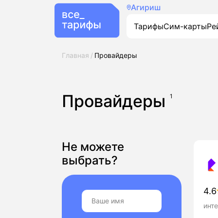
Агириш
Тарифы
Сим-карты
Ре
Главная
Провайдеры
Провайдеры
1
Не можете
выбрать?
4.6
инте