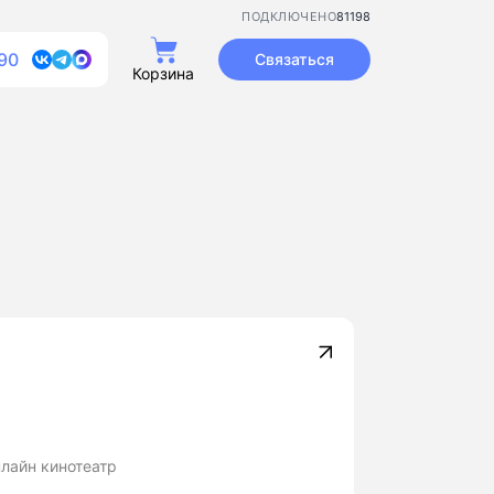
81198
ПОДКЛЮЧЕНО
90
Связаться
Корзина
нлайн кинотеатр