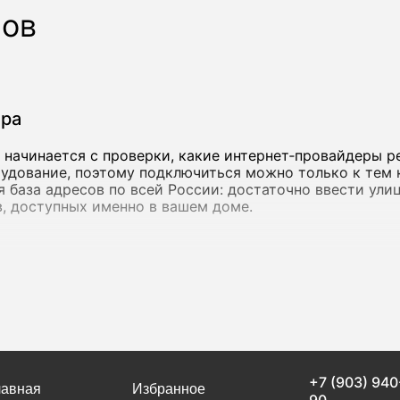
ров
ера
начинается с проверки, какие интернет‑провайдеры р
удование, поэтому подключиться можно только к тем 
ная база адресов по всей России: достаточно ввести ул
, доступных именно в вашем доме.
инения
от 15 Мбит/с - ее достаточно для переписки, просмотр
етесь облачными сервисами, работаете с объемными ф
с более высокой пропускной способностью. в Агирише
рупные федеральные операторы, так и локальные сети.
+7 (903) 940
ую скорость, но и стабильность соединения. Если инт
лавная
Избранное