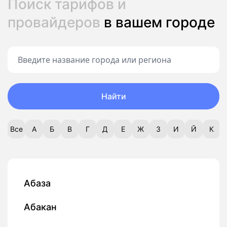
Поиск тарифов и
провайдеров
в вашем городе
Найти
Все
А
Б
В
Г
Д
Е
Ж
З
И
Й
К
Абаза
Абакан