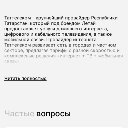
Таттелеком - крупнейший провайдер Республики
Татарстан, который под брендом Летай
предоставляет услуги домашнего интернета,
цифрового и кабельного телевидения, а также
мобильной связи. Провайдер интернета
Таттелеком развивает сеть в городах и частном
секторе, предлагая тарифы с разной скоростью и
комплексные решения «интернет + ТВ + мобильная
связь».
Через наш сервис вы можете подключить
Читать полностью
домашний интернет Таттелеком в Арске: мы
проверим возможность подключения по адресу,
сопоставим тарифы и передадим заявку оператору
без визита в офис.
Частые
вопросы
Как подключить домашний интернет
Таттелеком (Летай) в Арске