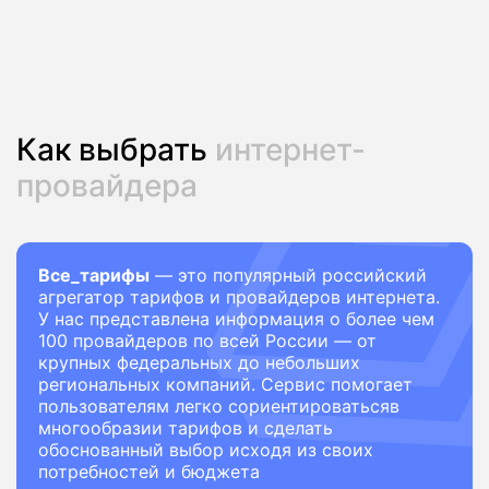
Как выбрать
интернет-
провайдера
Все_тарифы
— это популярный российский
агрегатор тарифов и провайдеров интернета.
У нас представлена информация о более чем
100 провайдеров по всей России — от
крупных федеральных до небольших
региональных компаний. Сервис помогает
пользователям легко сориентироватьсяв
многообразии тарифов и сделать
обоснованный выбор исходя из своих
потребностей и бюджета