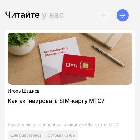
Читайте
у нас
Игорь Шашков
Как активировать SIM‑карту МТС?
Разбираем все способы активации SIM‑карты МТС
Для смартфонов
Сотовая связь