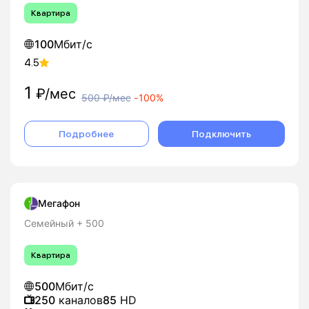
Квартира
100
Мбит/с
4.5
1
₽/мес
500
₽/мес
-
100%
Подробнее
Подключить
Мегафон
Семейный + 500
Квартира
500
Мбит/с
250
каналов
85
HD