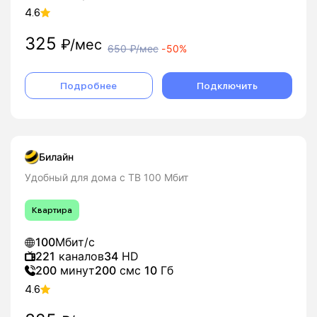
4.6
325
₽/мес
650
₽/мес
-
50%
Подробнее
Подключить
Билайн
Удобный для дома с ТВ 100 Мбит
Квартира
100
Мбит/с
221
каналов
34
HD
200
минут
200
смс
10
Гб
4.6