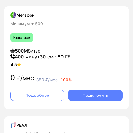
Мегафон
Минимум + 500
Квартира
500
Мбит/с
400
минут
30
смс
50
Гб
4.5
0
₽/мес
850
₽/мес
-
100%
Подробнее
Подключить
РЕАЛ