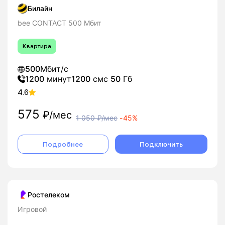
Билайн
bee CONTACT 500 Мбит
Квартира
500
Мбит/с
1200
минут
1200
смс
50
Гб
4.6
575
₽/мес
1 050
₽/мес
-
45%
Подробнее
Подключить
Ростелеком
Игровой