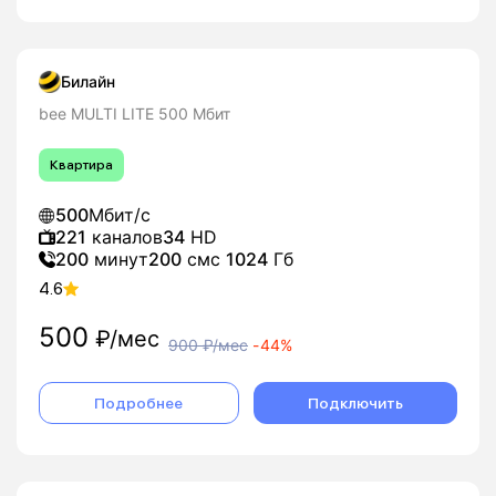
Билайн
bee MULTI LITE 500 Мбит
Квартира
500
Мбит/с
221
каналов
34
HD
200
минут
200
смс
1024
Гб
4.6
500
₽/мес
900
₽/мес
-
44%
Подробнее
Подключить