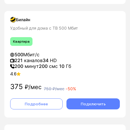
Билайн
Удобный для дома с ТВ 500 Мбит
Квартира
500
Мбит/с
221
каналов
34
HD
200
минут
200
смс
10
Гб
4.6
375
₽/мес
750
₽/мес
-
50%
Подробнее
Подключить