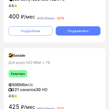
4.6
400
₽/мес
800
₽/мес
-
50%
Подробнее
Подключить
Билайн
Для дома 500 Мбит с ТВ
Квартира
500
Мбит/с
221
каналов
30
HD
4.6
425
₽/мес
850
₽/мес
-
50%