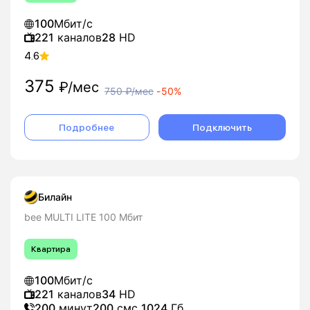
100
Мбит/с
221
каналов
28
HD
4.6
375
₽/мес
750
₽/мес
-
50%
Подробнее
Подключить
Билайн
bee MULTI LITE 100 Мбит
Квартира
100
Мбит/с
221
каналов
34
HD
200
минут
200
смс
1024
Гб