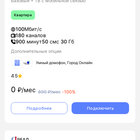
Базовый + ТВ с мобильной связью
Квартира
100
Мбит/с
180
каналов
900
минут
50
смс
30
Гб
Дополнительные опции
Умный домофон, Город Онлайн
4.5
0
₽/мес
890
₽/мес
-
100%
Подробнее
Подключить
РЕАЛ