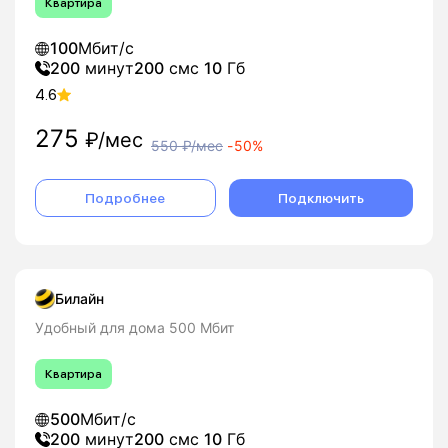
Квартира
100
Мбит/с
200
минут
200
смс
10
Гб
4.6
275
₽/мес
550
₽/мес
-
50%
Подробнее
Подключить
Билайн
Удобный для дома 500 Мбит
Квартира
500
Мбит/с
200
минут
200
смс
10
Гб