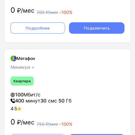
0
₽/мес
700
₽/мес
-
100%
Подробнее
Подключить
Мегафон
Минимум +
Квартира
100
Мбит/с
400
минут
30
смс
50
Гб
4.5
0
₽/мес
750
₽/мес
-
100%