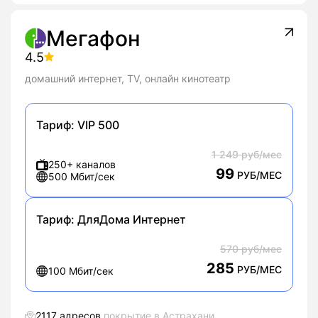
Мегафон
4.5
домашний интернет, TV, онлайн кинотеатр
Тариф:
VIP 500
1 249 руб/мес
250+ каналов
99
РУБ/МЕС
500 Мбит/сек
Тариф:
ДляДома Интернет
570 руб/мес
285
РУБ/МЕС
100 Мбит/сек
2117 адресов
покрытие в Астрахани