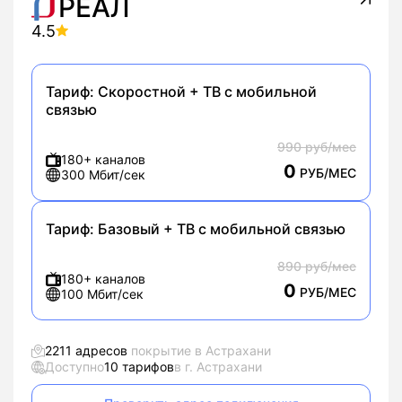
РЕАЛ
4.5
Тариф:
Скоростной + ТВ с мобильной
связью
990 руб/мес
180+ каналов
0
РУБ/МЕС
300 Мбит/сек
Тариф:
Базовый + ТВ с мобильной связью
890 руб/мес
180+ каналов
0
РУБ/МЕС
100 Мбит/сек
2211 адресов
покрытие в Астрахани
Доступно
10 тарифов
в г. Астрахани