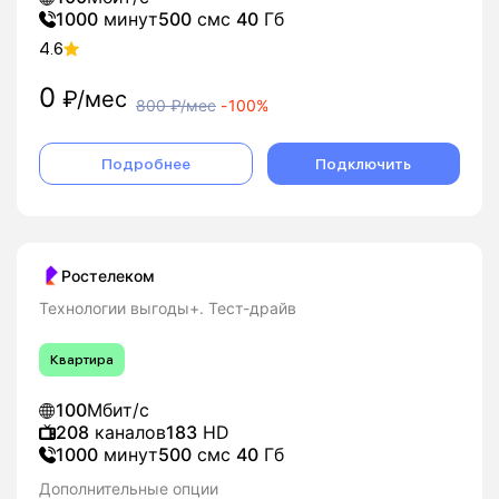
1000
минут
500
смс
40
Гб
4.6
0
₽/мес
800
₽/мес
-
100%
Подробнее
Подключить
Ростелеком
Технологии выгоды+. Тест-драйв
Квартира
100
Мбит/с
208
каналов
183
HD
1000
минут
500
смс
40
Гб
Дополнительные опции