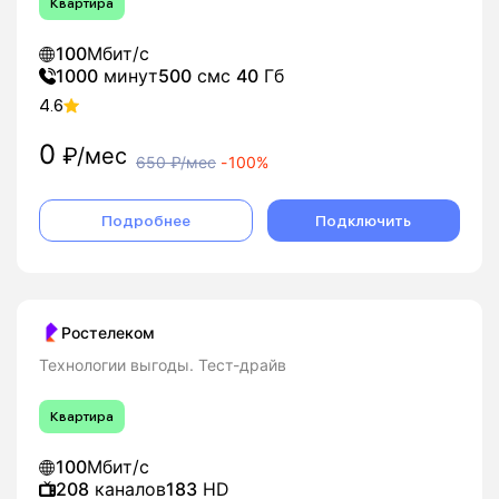
Квартира
100
Мбит/с
1000
минут
500
смс
40
Гб
4.6
0
₽/мес
650
₽/мес
-
100%
Подробнее
Подключить
Ростелеком
Технологии выгоды. Тест-драйв
Квартира
100
Мбит/с
208
каналов
183
HD