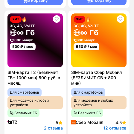
В корзину
В корзину
ХИТ
ХИТ
3G, 4G, VoLTE
3G, 4G, VoLTE
∞ Гб
∞ Гб
1000 минут
800 минут
500
₽ / мес
550
₽ / мес
SIM-карта T2 (Безлимит
SIM-карта Сбер Мобайл
ГБ+ 1000 мин) 500 руб. в
(БЕЗЛИМИТ GB + 800
месяц
мин)
Для смартфонов
Для смартфонов
Для модемов и любых
Для модемов и любых
устройств
устройств
🚀 Безлимит ГБ
🚀 Безлимит ГБ
T2
Сбер Мобайл
5
4.5
2 отзыва
12 отзывов