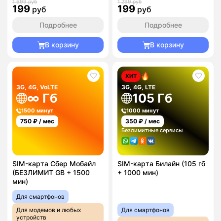
1 699 руб
1 299 руб
199
199
руб
руб
Подробнее
Подробнее
В корзину
В корзину
ХИТ
3G, 4G, VoLTE
3G, 4G, LTE
∞ Гб
105 Гб
1500 минут
1000 минут
750
₽ / мес
350
₽ / мес
Безлимитные сервисы
SIM-карта Сбер Мобайл
SIM-карта Билайн (105 гб
(БЕЗЛИМИТ GB + 1500
+ 1000 мин)
мин)
Для смартфонов
Для модемов и любых
Для смартфонов
устройств