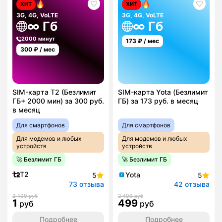
ХИТ
ХИТ
3G, 4G, VoLTE
3G, 4G, VoLTE
∞ Гб
∞ Гб
2000 минут
173
₽ / мес
300
₽ / мес
SIM-карта T2 (Безлимит
SIM-карта Yota (Безлимит
ГБ+ 2000 мин) за 300 руб.
ГБ) за 173 руб. в месяц
в месяц
Для смартфонов
Для смартфонов
Для модемов и любых
Для модемов и любых
устройств
устройств
🚀 Безлимит ГБ
🚀 Безлимит ГБ
T2
Yota
5
5
73 отзыва
42 отзыва
2 499 руб
2 499 руб
1
499
руб
руб
Подробнее
Подробнее