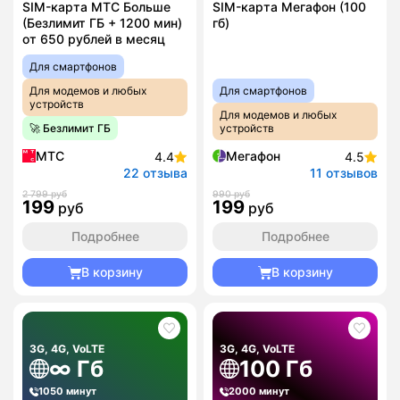
SIM-карта МТС Больше
SIM-карта Мегафон (100
(Безлимит ГБ + 1200 мин)
гб)
от 650 рублей в месяц
Для смартфонов
Для модемов и любых
Для смартфонов
устройств
Для модемов и любых
🚀 Безлимит ГБ
устройств
МТС
Мегафон
4.4
4.5
22 отзыва
11 отзывов
2 799 руб
990 руб
199
199
руб
руб
Подробнее
Подробнее
В корзину
В корзину
3G, 4G, VoLTE
3G, 4G, VoLTE
∞ Гб
100 Гб
1050 минут
2000 минут