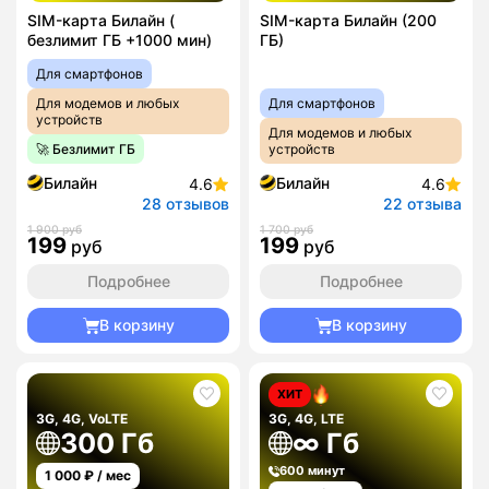
SIM-карта Билайн (
SIM-карта Билайн (200
безлимит ГБ +1000 мин)
ГБ)
Для смартфонов
Для модемов и любых
Для смартфонов
устройств
Для модемов и любых
🚀 Безлимит ГБ
устройств
Билайн
Билайн
4.6
4.6
28 отзывов
22 отзыва
1 900 руб
1 700 руб
199
199
руб
руб
Подробнее
Подробнее
В корзину
В корзину
ХИТ
3G, 4G, VoLTE
3G, 4G, LTE
300 Гб
∞ Гб
600 минут
1 000
₽ / мес