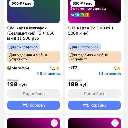
500
₽ / мес
350
₽ / мес
Безлимитные сервисы
SIM-карта Мегафон
SIM-карта T2 (100 гб +
(Безлимитный ГБ +1050
2000 мин)
мин) за 500 руб
Для смартфонов
Для смартфонов
Для модемов и любых
Для модемов и любых
устройств
устройств
T2
Мегафон
4.5
5
28 отзывов
18 отзывов
990 руб
1 399 руб
199
199
руб
руб
Подробнее
Подробнее
В корзину
В корзину