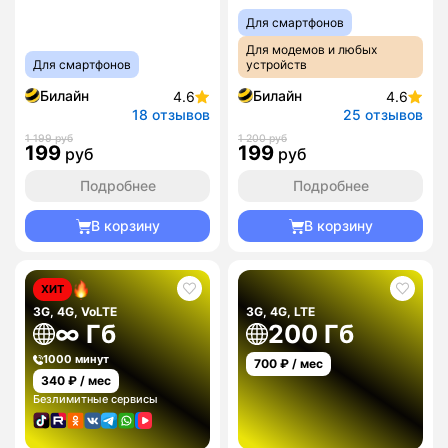
Для смартфонов
Для модемов и любых
Для смартфонов
устройств
Билайн
Билайн
4.6
4.6
18 отзывов
25 отзывов
1 199 руб
1 200 руб
199
199
руб
руб
Подробнее
Подробнее
В корзину
В корзину
ХИТ
3G, 4G, VoLTE
3G, 4G, LTE
∞ Гб
200 Гб
1000 минут
700
₽ / мес
340
₽ / мес
Безлимитные сервисы