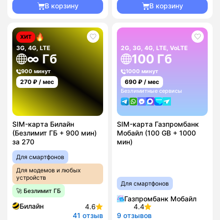
В корзину
В корзину
ХИТ
3G, 4G, LTE
2G, 3G, 4G, LTE, VoLTE
∞ Гб
100 Гб
900 минут
1000 минут
270
₽ / мес
690
₽ / мес
Безлимитные сервисы
SIM-карта Билайн
SIM-карта Газпромбанк
(Безлимит ГБ + 900 мин)
Мобайл (100 GB + 1000
за 270
мин)
Для смартфонов
Для модемов и любых
устройств
Для смартфонов
🚀 Безлимит ГБ
Газпромбанк Мобайл
Билайн
4.6
4.4
41 отзыв
9 отзывов