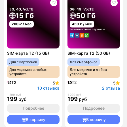
3G, 4G, VoLTE
3G, 4G, VoLTE
15 Гб
50 Гб
200
₽ / мес
450
₽ / мес
Безлимитные сервисы
SIM-карта T2 (15 GB)
SIM-карта T2 (50 GB)
Для смартфонов
Для смартфонов
Для модемов и любых
Для модемов и любых
устройств
устройств
T2
T2
5
5
10 отзывов
2 отзыва
1 299 руб
1 299 руб
199
199
руб
руб
Подробнее
Подробнее
В корзину
В корзину