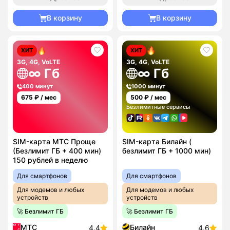
В корзину
В корзину
ХИТ
ХИТ
3G, 4G, VoLTE
3G, 4G, VoLTE
∞ Гб
∞ Гб
400 минут
1000 минут
675
₽ / мес
500
₽ / мес
Безлимитные сервисы
SIM-карта МТС Проще
SIM-карта Билайн (
(Безлимит ГБ + 400 мин)
безлимит ГБ + 1000 мин)
150 рублей в неделю
Для смартфонов
Для смартфонов
Для модемов и любых
Для модемов и любых
устройств
устройств
🚀 Безлимит ГБ
🚀 Безлимит ГБ
МТС
Билайн
4.4
4.6