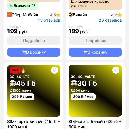
Для модемов и любых
🚀 Безлимит ГБ
устройств
Сбер Мобайл
Билайн
4.5
4.6
13 отзывов
26 отзывов
1 299 руб
1 290 руб
199
199
руб
руб
Подробнее
Подробнее
В корзину
В корзину
ХИТ
3G, 4G, LTE
3G, 4G, VoLTE
45 Гб
30 Гб
1000 минут
300 минут
249
₽ / мес
300
₽ / мес
SIM-карта Билайн (45 гб +
SIM-карта Билайн (30 гб +
1000 мин)
300 мин)