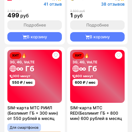
41 отзыв
38 отзывов
2 199 руб
2 500 руб
499
1
руб
руб
Подробнее
Подробнее
В корзину
В корзину
ХИТ
ХИТ
3G, 4G, VoLTE
3G, 4G, VoLTE
∞ Гб
∞ Гб
300 минут
800 минут
550
₽ / мес
600
₽ / мес
SIM-карта МТС РИИЛ
SIM-карта МТС
(Безлимит ГБ + 300 мин)
RED(Безлимит ГБ + 800
от 550 рублей в месяц
мин) 600 рублей в месяц
Для смартфонов