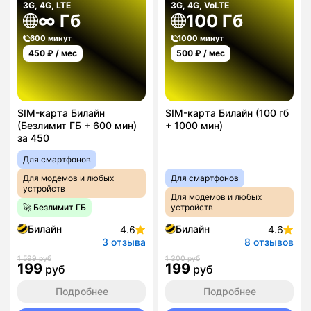
3G, 4G, LTE
3G, 4G, VoLTE
∞ Гб
100 Гб
600 минут
1000 минут
450
₽ / мес
500
₽ / мес
SIM-карта Билайн
SIM-карта Билайн (100 гб
(Безлимит ГБ + 600 мин)
+ 1000 мин)
за 450
Для смартфонов
Для модемов и любых
Для смартфонов
устройств
Для модемов и любых
🚀 Безлимит ГБ
устройств
Билайн
Билайн
4.6
4.6
3 отзыва
8 отзывов
1 599 руб
1 300 руб
199
199
руб
руб
Подробнее
Подробнее