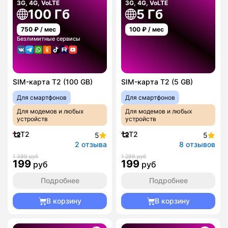
3G, 4G, VoLTE
3G, 4G, VoLTE
100 Гб
5 Гб
750
₽ / мес
100
₽ / мес
Безлимитные сервисы
SIM-карта T2 (100 GB)
SIM-карта T2 (5 GB)
Для смартфонов
Для смартфонов
Для модемов и любых
Для модемов и любых
устройств
устройств
T2
T2
5
5
2 отзыва
8 отзывов
1 399 руб
1 299 руб
199
199
руб
руб
Подробнее
Подробнее
В корзину
В корзину