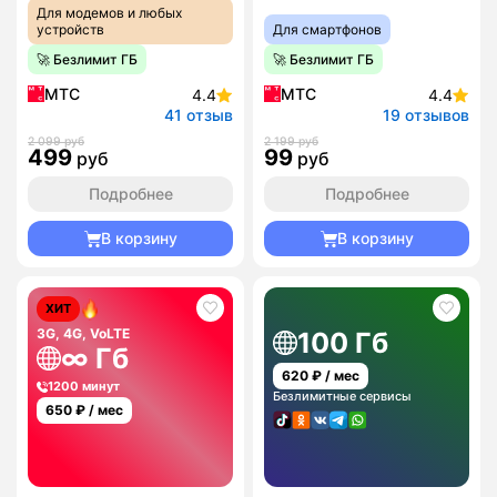
Для модемов и любых
устройств
Для смартфонов
🚀 Безлимит ГБ
🚀 Безлимит ГБ
МТС
МТС
4.4
4.4
41 отзыв
19 отзывов
2 099 руб
2 199 руб
499
99
руб
руб
Подробнее
Подробнее
В корзину
В корзину
ХИТ
3G, 4G, VoLTE
100 Гб
∞ Гб
620
₽ / мес
1200 минут
Безлимитные сервисы
650
₽ / мес