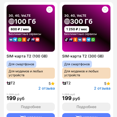
3G, 4G, VoLTE
3G, 4G, VoLTE
100 Гб
300 Гб
600
₽ / мес
1 250
₽ / мес
Безлимитные сервисы
Безлимитные сервисы
SIM-карта T2 (100 GB)
SIM-карта T2 (300 GB)
Для смартфонов
Для смартфонов
Для модемов и любых
Для модемов и любых
устройств
устройств
T2
T2
5
5
2 отзыва
2 отзыва
1 299 руб
1 299 руб
199
199
руб
руб
Подробнее
Подробнее