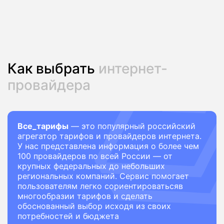
Как выбрать
интернет-
провайдера
Все_тарифы
— это популярный российский
агрегатор тарифов и провайдеров интернета.
У нас представлена информация о более чем
100 провайдеров по всей России — от
крупных федеральных до небольших
региональных компаний. Сервис помогает
пользователям легко сориентироватьсяв
многообразии тарифов и сделать
обоснованный выбор исходя из своих
потребностей и бюджета