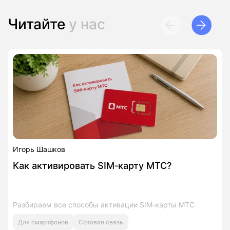
Читайте
у нас
Игорь Шашков
Как активировать SIM‑карту МТС?
Разбираем все способы активации SIM‑карты МТС
Для смартфонов
Сотовая связь