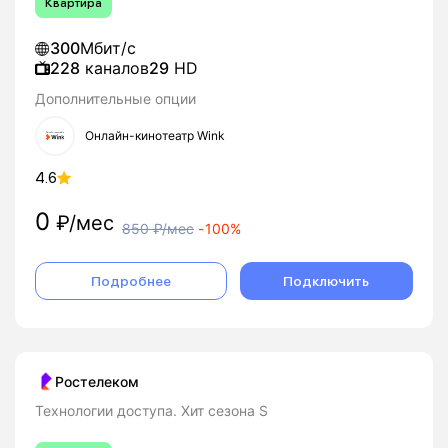
Квартира
300
Мбит/с
228
каналов
29
HD
Дополнительные опции
Онлайн-кинотеатр Wink
4.6
0
₽/мес
850
₽/мес
-
100%
Подробнее
Подключить
Ростелеком
Технологии доступа. Хит сезона S