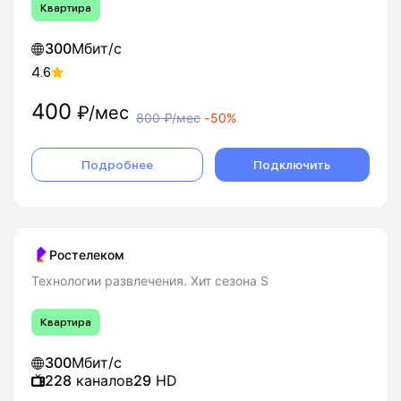
Квартира
300
Мбит/с
4.6
400
₽/мес
800
₽/мес
-
50%
Подробнее
Подключить
Ростелеком
Технологии развлечения. Хит сезона S
Квартира
300
Мбит/с
228
каналов
29
HD