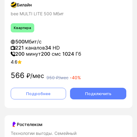
Билайн
bee MULTI LITE 500 Мбит
Квартира
500
Мбит/с
221
каналов
34
HD
200
минут
200
смс
1024
Гб
4.6
566
₽/мес
950
₽/мес
-
40%
Подробнее
Подключить
Ростелеком
Технологии выгоды. Семейный