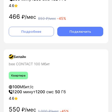
4.6
466
₽/мес
850
₽/мес
-
45%
Подробнее
Подключить
Билайн
bee CONTACT 100 Мбит
Квартира
100
Мбит/с
1200
минут
1200
смс
50
Гб
4.6
550
₽/мес
1 000
₽/мес
-
45%