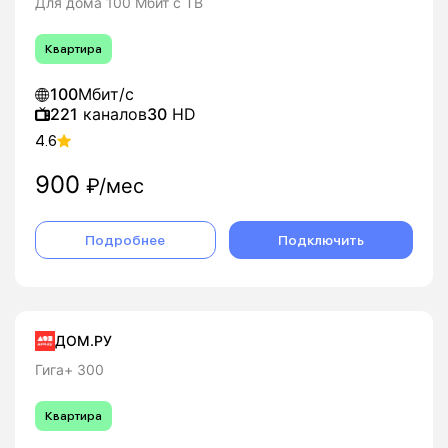
Для дома 100 Мбит с ТВ
Квартира
100
Мбит/с
221
каналов
30
HD
4.6
900
₽/мес
Подробнее
Подключить
ДОМ.РУ
Гига+ 300
Квартира