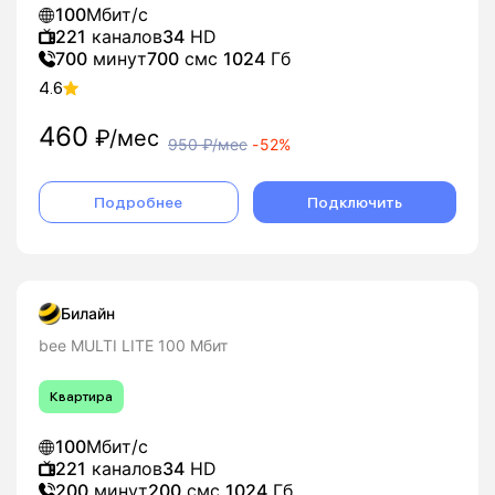
100
Мбит/с
221
каналов
34
HD
700
минут
700
смс
1024
Гб
4.6
460
₽/мес
950
₽/мес
-
52%
Подробнее
Подключить
Билайн
bee MULTI LITE 100 Мбит
Квартира
100
Мбит/с
221
каналов
34
HD
200
минут
200
смс
1024
Гб