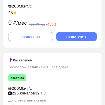
200
Мбит/с
4.6
0
₽/мес
700
₽/мес
-
100%
Подробнее
Подключить
Ростелеком
Технологии развлечения. Тест-драйв
Квартира
200
Мбит/с
225
каналов
32
HD
Дополнительные опции