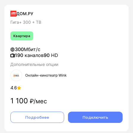
ДОМ.РУ
Гига+ 300 + ТВ
Квартира
300
Мбит/с
190
каналов
90
HD
Дополнительные опции
Онлайн-кинотеатр Wink
4.6
1 100
₽/мес
Подробнее
Подключить