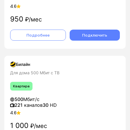
4.6
950
₽/мес
Подробнее
Подключить
Билайн
Для дома 500 Мбит с ТВ
Квартира
500
Мбит/с
221
каналов
30
HD
4.6
1 000
₽/мес