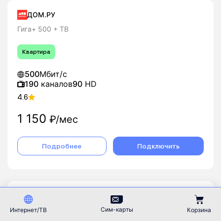
ДОМ.РУ
Гига+ 500 + ТВ
Квартира
500
Мбит/с
190
каналов
90
HD
4.6
1 150
₽/мес
Подробнее
Подключить
Ростелеком
Игровой 2в1
Сим-карты
Интернет/ТВ
Корзина