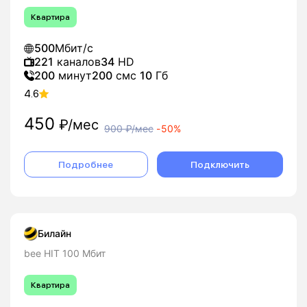
Квартира
500
Мбит/с
221
каналов
34
HD
200
минут
200
смс
10
Гб
4.6
450
₽/мес
900
₽/мес
-
50%
Подробнее
Подключить
Билайн
bee HIT 100 Мбит
Квартира