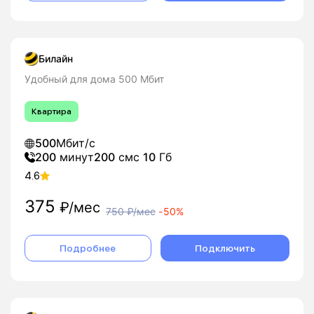
Билайн
Удобный для дома 500 Мбит
Квартира
500
Мбит/с
200
минут
200
смс
10
Гб
4.6
375
₽/мес
750
₽/мес
-
50%
Подробнее
Подключить