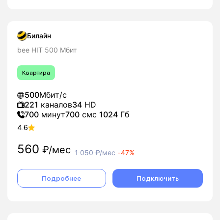
Билайн
bee HIT 500 Мбит
Квартира
500
Мбит/с
221
каналов
34
HD
700
минут
700
смс
1024
Гб
4.6
560
₽/мес
1 050
₽/мес
-
47%
Подробнее
Подключить