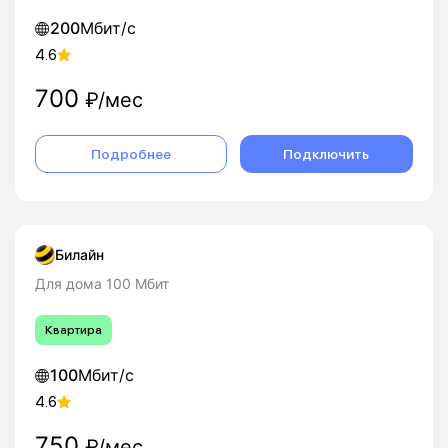
200
Мбит/с
4.6
700
₽/мес
Подробнее
Подключить
Билайн
Для дома 100 Мбит
Квартира
100
Мбит/с
4.6
750
₽/мес