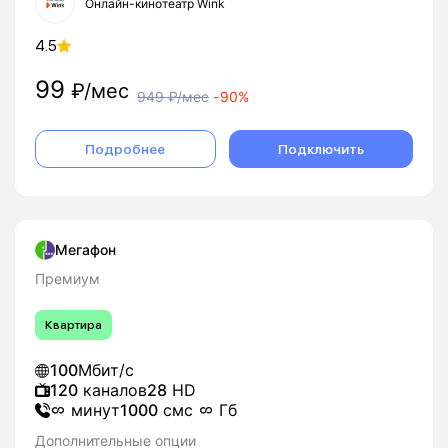
Онлайн-кинотеатр Wink
4.5
99
₽/мес
949
₽/мес
-
90%
Подробнее
Подключить
Мегафон
Премиум
Квартира
100
Мбит/с
120
каналов
28
HD
минут
1000
смс
Гб
Дополнительные опции