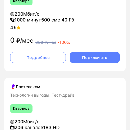
Квартира
200
Мбит/с
1000
минут
500
смс
40
Гб
4.6
0
₽/мес
650
₽/мес
-
100%
Подробнее
Подключить
Ростелеком
Технологии выгоды. Тест-драйв
Квартира
200
Мбит/с
206
каналов
183
HD