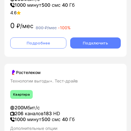
1000
минут
500
смс
40
Гб
4.6
0
₽/мес
800
₽/мес
-
100%
Подробнее
Подключить
Ростелеком
Технологии выгоды+. Тест-драйв
Квартира
200
Мбит/с
206
каналов
183
HD
1000
минут
500
смс
40
Гб
Дополнительные опции