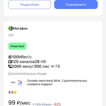
Подробнее
Подключить
Мегафон
VIP
Квартира
100
Мбит/с
120
каналов
28
HD
2000
минут
300
смс
Гб
Дополнительные опции
Онлайн-кинотеатр Wink, 2 дополнительных
номера в подарок
4.5
99
₽/мес
1 199
₽/мес
-
92%