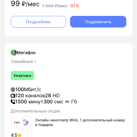
99
₽/мес
1 049
₽/мес
-
91%
Подробнее
Подключить
Мегафон
Семейный +
Квартира
100
Мбит/с
120
каналов
28
HD
1500
минут
300
смс
Гб
Дополнительные опции
Онлайн-кинотеатр Wink, 1 дополнительный номер
в подарок
4.5