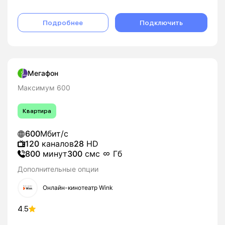
Подробнее
Подключить
Мегафон
Максимум 600
Квартира
600
Мбит/с
120
каналов
28
HD
800
минут
300
смс
Гб
Дополнительные опции
Онлайн-кинотеатр Wink
4.5