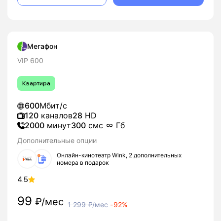
Мегафон
VIP 600
Квартира
600
Мбит/с
120
каналов
28
HD
2000
минут
300
смс
Гб
Дополнительные опции
Онлайн-кинотеатр Wink, 2 дополнительных
номера в подарок
4.5
99
₽/мес
1 299
₽/мес
-
92%