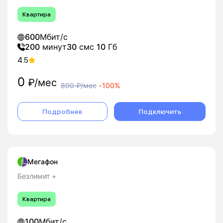
Квартира
600
Мбит/с
200
минут
30
смс
10
Гб
4.5
0
₽/мес
800
₽/мес
-
100%
Подробнее
Подключить
Мегафон
Безлимит +
Квартира
100
Мбит/с