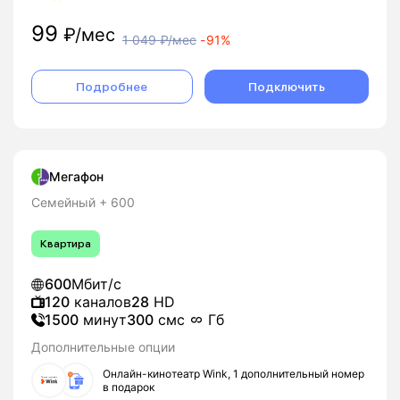
99
₽/мес
1 049
₽/мес
-
91%
Подробнее
Подключить
Мегафон
Семейный + 600
Квартира
600
Мбит/с
120
каналов
28
HD
1500
минут
300
смс
Гб
Дополнительные опции
Онлайн-кинотеатр Wink, 1 дополнительный номер
в подарок