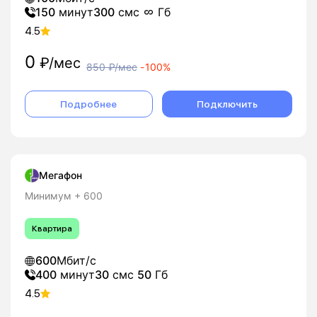
150
минут
300
смс
Гб
4.5
0
₽/мес
850
₽/мес
-
100%
Подробнее
Подключить
Мегафон
Минимум + 600
Квартира
600
Мбит/с
400
минут
30
смс
50
Гб
4.5