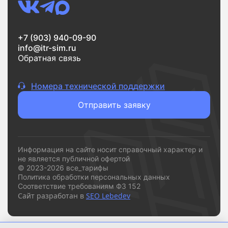
Если вам нужен надежный интернет без переплат и
сложностей,
vsetarifi.ru
- это удобный и понятный
+7 (903) 940-09-90
инструмент, который помогает быстро принять
info@itr-sim.ru
решение и подключиться к подходящему
Обратная связь
провайдеру.
Номера технической поддержки
Отправить заявку
Информация на сайте носит справочный характер и
не является публичной офертой
© 2023-2026 все_тарифы
Политика обработки персональных данных
Соответствие требованиям ФЗ 152
Сайт разработан в
SEO Lebedev