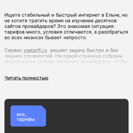
Ищете стабильный и быстрый интернет в Ельне, но
не хотите тратить время на изучение десятков
сайтов провайдеров? Это знакомая ситуация:
тарифов много, условия отличаются, а разобраться
во всех нюансах бывает непросто.
Сервис
vsetarifi.ru
решает задачу быстро и без
лишних сложностей. На одной странице собраны
предложения разных интернет-провайдеров, чтобы
вы могли спокойно сравнить их и выбрать
оптимальный вариант.
Читать полностью
Что вы получаете:
Удобное сравнение тарифов по скорости и
стоимости
Актуальные предложения без устаревшей
информации
Проверку доступности подключения по вашему
адресу