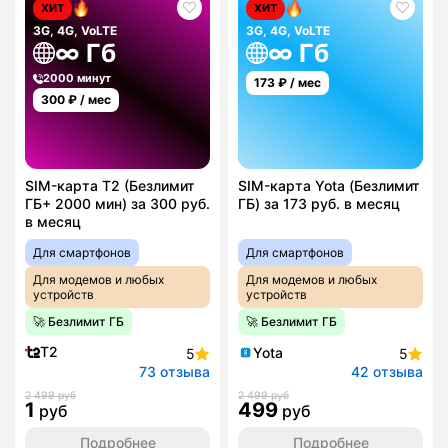
ХИТ
ХИТ
3G, 4G, VoLTE
3G, 4G, VoLTE
∞ Гб
∞ Гб
2000 минут
173
₽ / мес
300
₽ / мес
SIM-карта T2 (Безлимит
SIM-карта Yota (Безлимит
ГБ+ 2000 мин) за 300 руб.
ГБ) за 173 руб. в месяц
в месяц
Для смартфонов
Для смартфонов
Для модемов и любых
Для модемов и любых
устройств
устройств
🚀 Безлимит ГБ
🚀 Безлимит ГБ
T2
Yota
5
5
73 отзыва
42 отзыва
2 499 руб
2 499 руб
1
499
руб
руб
Подробнее
Подробнее