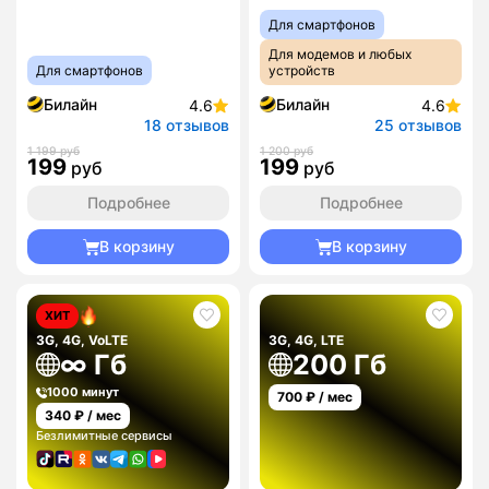
Для смартфонов
Для модемов и любых
Для смартфонов
устройств
Билайн
Билайн
4.6
4.6
18 отзывов
25 отзывов
1 199 руб
1 200 руб
199
199
руб
руб
Подробнее
Подробнее
В корзину
В корзину
ХИТ
3G, 4G, VoLTE
3G, 4G, LTE
∞ Гб
200 Гб
1000 минут
700
₽ / мес
340
₽ / мес
Безлимитные сервисы