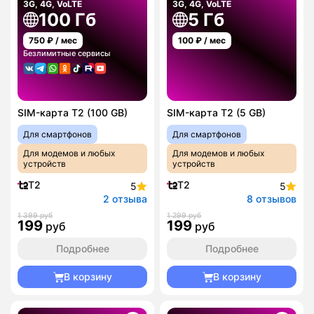
3G, 4G, VoLTE
3G, 4G, VoLTE
100 Гб
5 Гб
750
₽ / мес
100
₽ / мес
Безлимитные сервисы
SIM-карта T2 (100 GB)
SIM-карта T2 (5 GB)
Для смартфонов
Для смартфонов
Для модемов и любых
Для модемов и любых
устройств
устройств
T2
T2
5
5
2 отзыва
8 отзывов
1 399 руб
1 299 руб
199
199
руб
руб
Подробнее
Подробнее
В корзину
В корзину