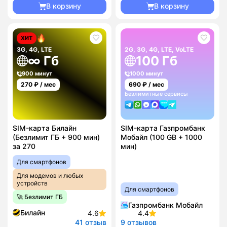
В корзину
В корзину
ХИТ
3G, 4G, LTE
2G, 3G, 4G, LTE, VoLTE
∞ Гб
100 Гб
900 минут
1000 минут
270
₽ / мес
690
₽ / мес
Безлимитные сервисы
SIM-карта Билайн
SIM-карта Газпромбанк
(Безлимит ГБ + 900 мин)
Мобайл (100 GB + 1000
за 270
мин)
Для смартфонов
Для модемов и любых
устройств
Для смартфонов
🚀 Безлимит ГБ
Газпромбанк Мобайл
Билайн
4.6
4.4
41 отзыв
9 отзывов