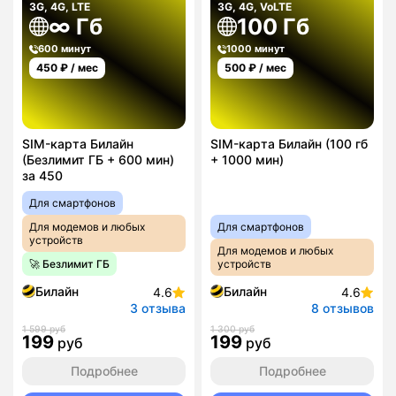
3G, 4G, LTE
3G, 4G, VoLTE
∞ Гб
100 Гб
600 минут
1000 минут
450
₽ / мес
500
₽ / мес
SIM-карта Билайн
SIM-карта Билайн (100 гб
(Безлимит ГБ + 600 мин)
+ 1000 мин)
за 450
Для смартфонов
Для модемов и любых
Для смартфонов
устройств
Для модемов и любых
🚀 Безлимит ГБ
устройств
Билайн
Билайн
4.6
4.6
3 отзыва
8 отзывов
1 599 руб
1 300 руб
199
199
руб
руб
Подробнее
Подробнее