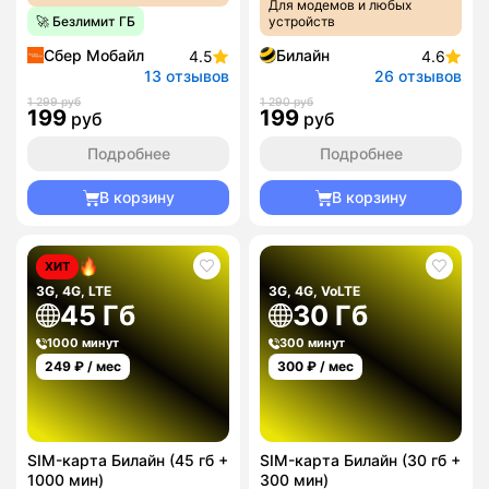
Для модемов и любых
🚀 Безлимит ГБ
устройств
Сбер Мобайл
Билайн
4.5
4.6
13 отзывов
26 отзывов
1 299 руб
1 290 руб
199
199
руб
руб
Подробнее
Подробнее
В корзину
В корзину
ХИТ
3G, 4G, LTE
3G, 4G, VoLTE
45 Гб
30 Гб
1000 минут
300 минут
249
₽ / мес
300
₽ / мес
SIM-карта Билайн (45 гб +
SIM-карта Билайн (30 гб +
1000 мин)
300 мин)