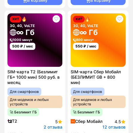
В корзину
В корзину
ХИТ
ХИТ
3G, 4G, VoLTE
3G, 4G, VoLTE
∞ Гб
∞ Гб
1000 минут
800 минут
500
₽ / мес
550
₽ / мес
SIM-карта T2 (Безлимит
SIM-карта Сбер Мобайл
ГБ+ 1000 мин) 500 руб. в
(БЕЗЛИМИТ GB + 800
месяц
мин)
Для смартфонов
Для смартфонов
Для модемов и любых
Для модемов и любых
устройств
устройств
🚀 Безлимит ГБ
🚀 Безлимит ГБ
T2
Сбер Мобайл
5
4.5
2 отзыва
12 отзывов