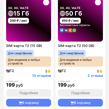
3G, 4G, VoLTE
3G, 4G, VoLTE
15 Гб
50 Гб
200
₽ / мес
450
₽ / мес
Безлимитные сервисы
SIM-карта T2 (15 GB)
SIM-карта T2 (50 GB)
Для смартфонов
Для смартфонов
Для модемов и любых
Для модемов и любых
устройств
устройств
T2
T2
5
5
10 отзывов
2 отзыва
1 299 руб
1 299 руб
199
199
руб
руб
Подробнее
Подробнее
В корзину
В корзину