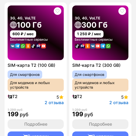
3G, 4G, VoLTE
3G, 4G, VoLTE
100 Гб
300 Гб
600
₽ / мес
1 250
₽ / мес
Безлимитные сервисы
Безлимитные сервисы
SIM-карта T2 (100 GB)
SIM-карта T2 (300 GB)
Для смартфонов
Для смартфонов
Для модемов и любых
Для модемов и любых
устройств
устройств
T2
T2
5
5
2 отзыва
2 отзыва
1 299 руб
1 299 руб
199
199
руб
руб
Подробнее
Подробнее