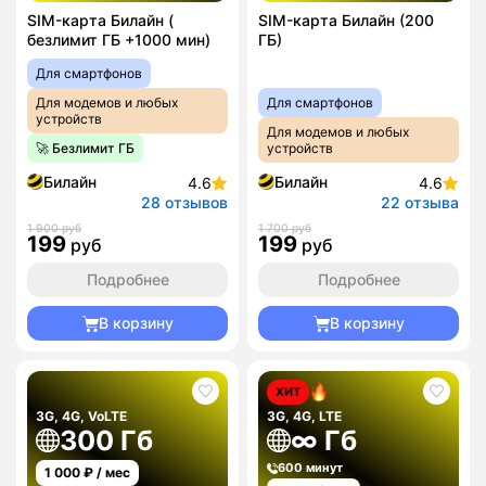
SIM-карта Билайн (
SIM-карта Билайн (200
безлимит ГБ +1000 мин)
ГБ)
Для смартфонов
Для модемов и любых
Для смартфонов
устройств
Для модемов и любых
🚀 Безлимит ГБ
устройств
Билайн
Билайн
4.6
4.6
28 отзывов
22 отзыва
1 900 руб
1 700 руб
199
199
руб
руб
Подробнее
Подробнее
В корзину
В корзину
ХИТ
3G, 4G, VoLTE
3G, 4G, LTE
300 Гб
∞ Гб
600 минут
1 000
₽ / мес