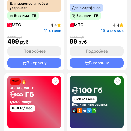
Для модемов и любых
устройств
Для смартфонов
🚀 Безлимит ГБ
🚀 Безлимит ГБ
МТС
МТС
4.4
4.4
41 отзыв
19 отзывов
2 099 руб
2 199 руб
499
99
руб
руб
Подробнее
Подробнее
В корзину
В корзину
ХИТ
3G, 4G, VoLTE
100 Гб
∞ Гб
620
₽ / мес
1200 минут
Безлимитные сервисы
650
₽ / мес