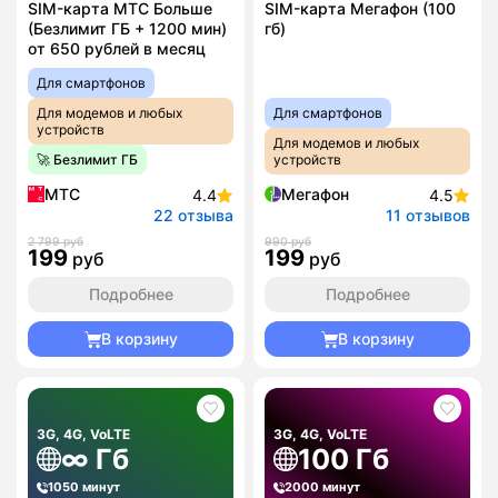
SIM-карта МТС Больше
SIM-карта Мегафон (100
(Безлимит ГБ + 1200 мин)
гб)
от 650 рублей в месяц
Для смартфонов
Для модемов и любых
Для смартфонов
устройств
Для модемов и любых
🚀 Безлимит ГБ
устройств
МТС
Мегафон
4.4
4.5
22 отзыва
11 отзывов
2 799 руб
990 руб
199
199
руб
руб
Подробнее
Подробнее
В корзину
В корзину
3G, 4G, VoLTE
3G, 4G, VoLTE
∞ Гб
100 Гб
1050 минут
2000 минут