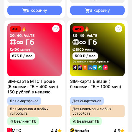
В корзину
В корзину
ХИТ
ХИТ
3G, 4G, VoLTE
3G, 4G, VoLTE
∞ Гб
∞ Гб
400 минут
1000 минут
675
₽ / мес
500
₽ / мес
Безлимитные сервисы
SIM-карта МТС Проще
SIM-карта Билайн (
(Безлимит ГБ + 400 мин)
безлимит ГБ + 1000 мин)
150 рублей в неделю
Для смартфонов
Для смартфонов
Для модемов и любых
Для модемов и любых
устройств
устройств
🚀 Безлимит ГБ
🚀 Безлимит ГБ
МТС
Билайн
4.4
4.6