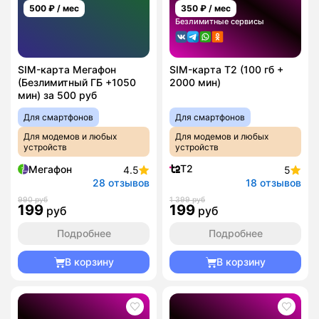
500
₽ / мес
350
₽ / мес
Безлимитные сервисы
SIM-карта Мегафон
SIM-карта T2 (100 гб +
(Безлимитный ГБ +1050
2000 мин)
мин) за 500 руб
Для смартфонов
Для смартфонов
Для модемов и любых
Для модемов и любых
устройств
устройств
T2
Мегафон
4.5
5
28 отзывов
18 отзывов
990 руб
1 399 руб
199
199
руб
руб
Подробнее
Подробнее
В корзину
В корзину