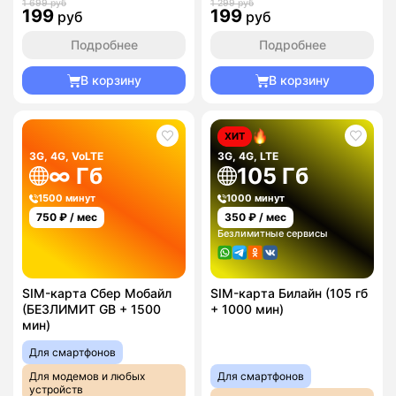
1 699 руб
1 299 руб
199
199
руб
руб
Подробнее
Подробнее
В корзину
В корзину
ХИТ
3G, 4G, VoLTE
3G, 4G, LTE
∞ Гб
105 Гб
1500 минут
1000 минут
750
₽ / мес
350
₽ / мес
Безлимитные сервисы
SIM-карта Сбер Мобайл
SIM-карта Билайн (105 гб
(БЕЗЛИМИТ GB + 1500
+ 1000 мин)
мин)
Для смартфонов
Для модемов и любых
Для смартфонов
устройств