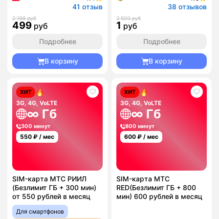
41 отзыв
38 отзывов
2 199 руб
2 500 руб
499
1
руб
руб
Подробнее
Подробнее
В корзину
В корзину
ХИТ
ХИТ
3G, 4G, VoLTE
3G, 4G, VoLTE
∞ Гб
∞ Гб
300 минут
800 минут
550
₽ / мес
600
₽ / мес
SIM-карта МТС РИИЛ
SIM-карта МТС
(Безлимит ГБ + 300 мин)
RED(Безлимит ГБ + 800
от 550 рублей в месяц
мин) 600 рублей в месяц
Для смартфонов