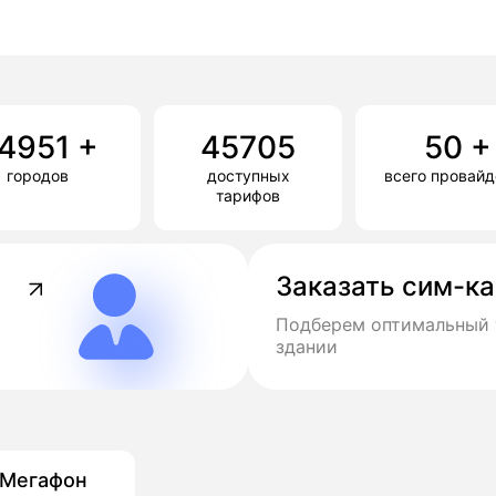
4951
+
45705
50
+
городов
доступных
всего провай
тарифов
Заказать сим-к
Подберем оптимальный 
здании
Мегафон