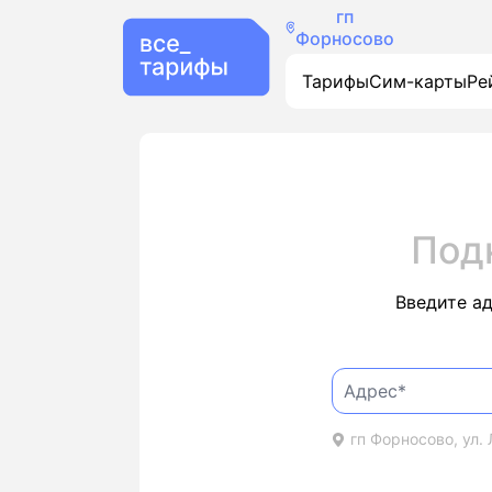
гп
Форносово
Тарифы
Сим-карты
Ре
Под
Введите а
гп Форносово, ул. 