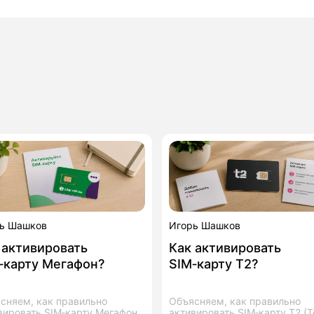
ь Шашков
Игорь Шашков
 активировать
Как активировать
‑карту Мегафон?
SIM‑карту T2?
сняем, как правильно
Объясняем, как правильно
вировать SIM‑карту Мегафон
активировать SIM‑карту T2 (Te