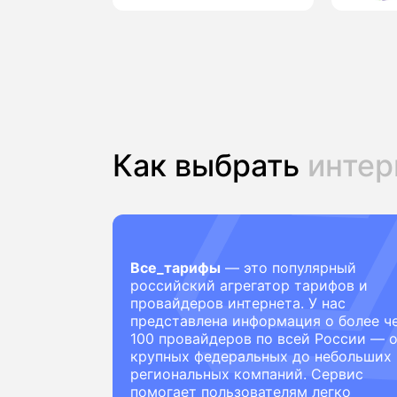
Как выбрать
интер
Все_тарифы
— это популярный
российский агрегатор тарифов и
провайдеров интернета. У нас
представлена информация о более ч
100 провайдеров по всей России — 
крупных федеральных до небольших
региональных компаний. Сервис
помогает пользователям легко