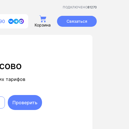
81270
ПОДКЛЮЧЕНО
90
Связаться
Корзина
сово
их тарифов
Проверить