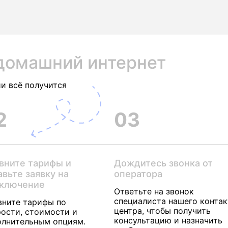
домашний интернет
и всё получится
2
03
вните тарифы и
Дождитесь звонка от
авьте заявку на
оператора
ключение
Ответьте на звонок
специалиста нашего контак
вните тарифы по
центра, чтобы получить
ости, стоимости и
консультацию и назначить
олнительным опциям.