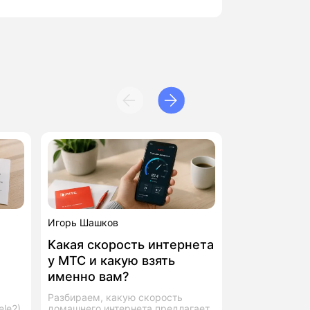
Игорь Шашков
Игорь Шашков
Какая скорость интернета
Что делать
у МТС и какую взять
мобильный
именно вам?
работает?
Разбираем, какую скорость
Разбираем, по
le2),
домашнего интернета предлагает