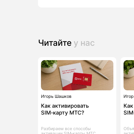
Читайте
у нас
Игорь Шашков
Игор
Как активировать
Как
SIM‑карту МТС?
SIM
Разбираем все способы
Объя
активации SIM‑карты МТС
акти