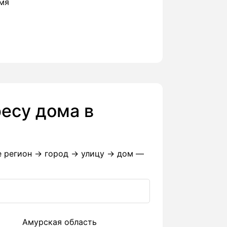
емя
есу дома в
е регион → город → улицу → дом —
Амурская область