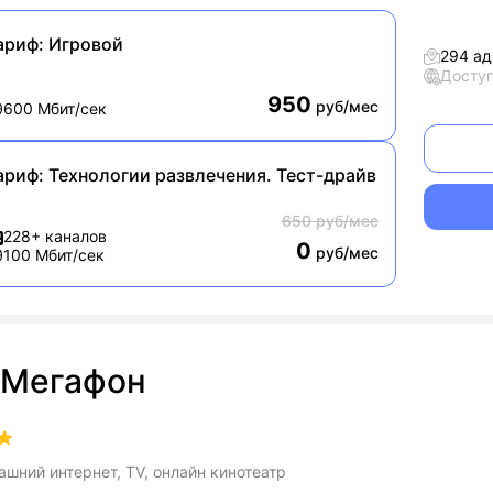
ариф:
Игровой
294 ад
Досту
950
руб/мес
600 Мбит/сек
ариф:
Технологии развлечения. Тест-драйв
650 руб/мес
228+ каналов
0
руб/мес
100 Мбит/сек
Мегафон
шний интернет, TV, онлайн кинотеатр