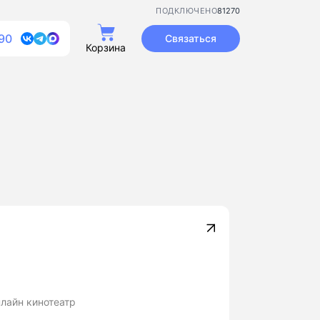
81270
ПОДКЛЮЧЕНО
90
Связаться
Корзина
нлайн кинотеатр