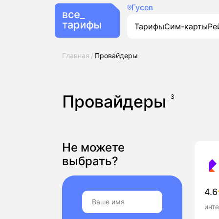
Гусев
Тарифы
Сим-карты
Ре
Главная
Провайдеры
Провайдеры
3
Не можете
выбрать?
4.6
инте