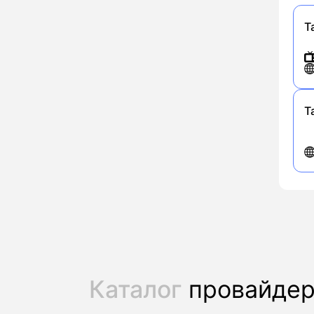
Т
Т
Каталог
провайде