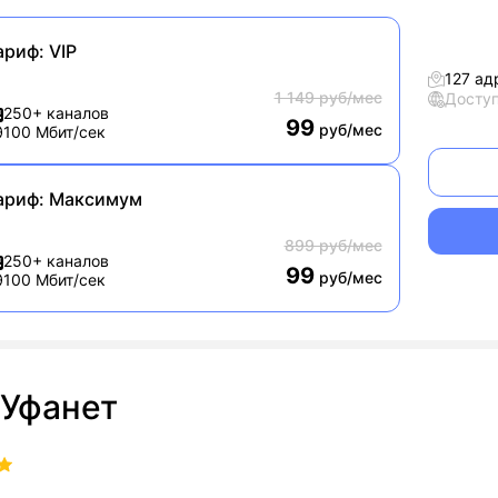
ариф:
VIP
127 ад
1 149 руб/мес
Досту
250+ каналов
99
руб/мес
100 Мбит/сек
ариф:
Максимум
899 руб/мес
250+ каналов
99
руб/мес
100 Мбит/сек
Уфанет