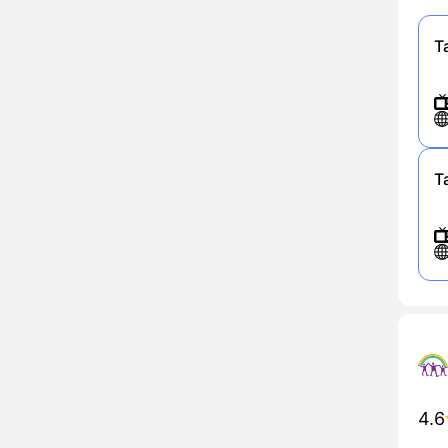
Т
Т
4.6