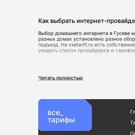
Как выбрать интернет‑провайд
Выбор домашнего интернета в Гусеве н
разных домах установлено разное обор
подъезд. На vsetarifi.ru есть собствен
увидеть список провайдеров и тарифов
Скорость и стабильность соед
Читать полностью
Для базовых задач подойдет скорость 
видеозвонков. Если вы активно пользу
онлайн, лучше сразу выбирать тарифы 
000 Мбит/с, которые предлагают как к
Важно учитывать не только максимальн
Г
проседает вечером, комфорт от форма
Т
П