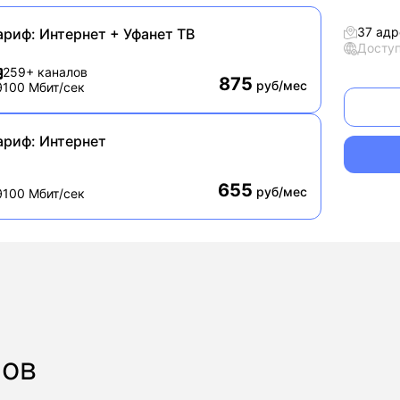
37 адр
ариф:
Интернет + Уфанет ТВ
Досту
259+ каналов
875
руб/мес
100 Мбит/сек
ариф:
Интернет
655
руб/мес
100 Мбит/сек
ров