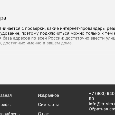
ера
ачинается с проверки, какие интернет‑провайдеры реа
удование, поэтому подключиться можно только к тем 
ная база адресов по всей России: достаточно ввести ул
, доступных именно в вашем доме.
инения
от 15 Мбит/с - ее достаточно для переписки, просмотр
етесь облачными сервисами, работаете с объемными ф
с более высокой пропускной способностью. в Гусеве 
рупные федеральные операторы, так и локальные сети.
+7 (903) 940
ую скорость, но и стабильность соединения. Если инт
лавная
Избранное
90
льно высокой скорости быстро исчезает.
info@itr-sim.
арифы
Сим-карты
Обратная св
ровайдеры
О нас