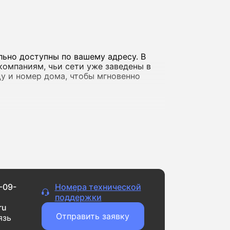
льно доступны по вашему адресу. В
компаниям, чьи сети уже заведены в
ицу и номер дома, чтобы мгновенно
а фильмов в обычном качестве и
айлами, ведете стримы или играете
доступны решения со скоростью до 10
-09-
Номера технической
ернет регулярно «падает» или сильно
поддержки
ru
Отправить заявку
язь