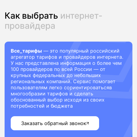
Как выбрать
интернет-
провайдера
Все_тарифы
— это популярный российский
агрегатор тарифов и провайдеров интернета.
У нас представлена информация о более чем
100 провайдеров по всей России — от
крупных федеральных до небольших
региональных компаний. Сервис помогает
пользователям легко сориентироватьсяв
многообразии тарифов и сделать
обоснованный выбор исходя из своих
потребностей и бюджета
Заказать обратный звонок