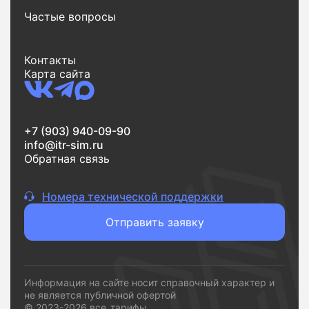
Частые вопросы
Еще одно важное преимущество - экономия
времени. Весь процесс от поиска до заявки
занимает всего несколько минут. Вы выбираете
Контакты
тариф, оставляете заявку и переходите к
Карта сайта
подключению без лишних шагов.
Если вам нужен надежный интернет без переплат и
сложностей,
vsetarifi.ru
- это удобный и понятный
+7 (903) 940-09-90
инструмент, который помогает быстро принять
info@itr-sim.ru
решение и подключиться к подходящему
Обратная связь
провайдеру.
Номера технической поддержки
Отправить заявку
Информация на сайте носит справочный характер и
не является публичной офертой
© 2023-2026 все_тарифы