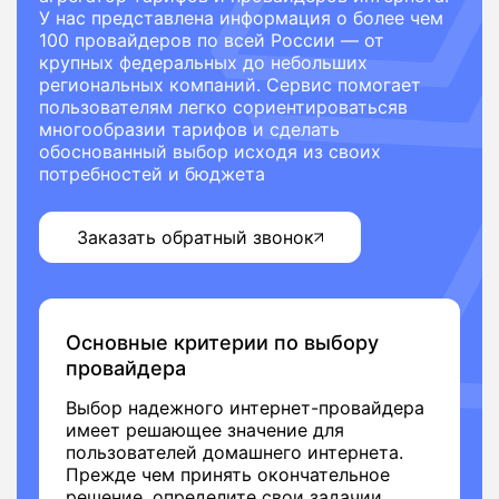
У нас представлена информация о более чем
100 провайдеров по всей России — от
крупных федеральных до небольших
региональных компаний. Сервис помогает
пользователям легко сориентироватьсяв
многообразии тарифов и сделать
обоснованный выбор исходя из своих
потребностей и бюджета
Заказать обратный звонок
Основные критерии по выбору
провайдера
Выбор надежного интернет-провайдера
имеет решающее значение для
пользователей домашнего интернета.
Прежде чем принять окончательное
решение, определите свои задачии