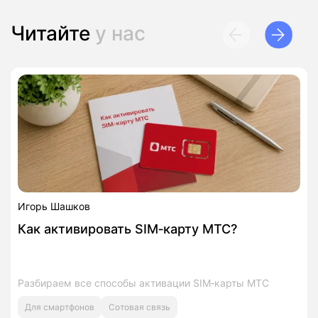
Читайте
у нас
Игорь Шашков
Как активировать SIM‑карту МТС?
Разбираем все способы активации SIM‑карты МТС
Для смартфонов
Сотовая связь