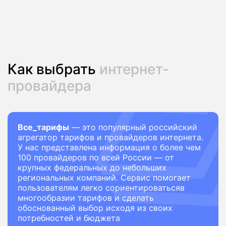
Как выбрать
интернет-
провайдера
Все_тарифы
— это популярный российский
агрегатор тарифов и провайдеров интернета.
У нас представлена информация о более чем
100 провайдеров по всей России — от
крупных федеральных до небольших
региональных компаний. Сервис помогает
пользователям легко сориентироватьсяв
многообразии тарифов и сделать
обоснованный выбор исходя из своих
потребностей и бюджета