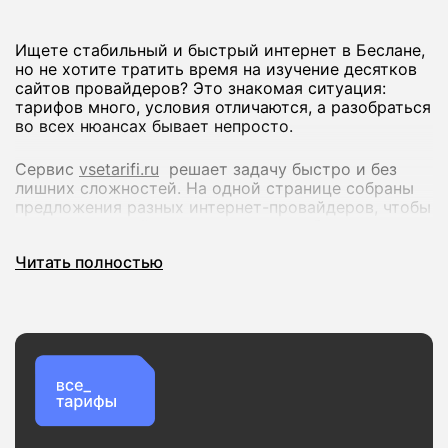
Ищете стабильный и быстрый интернет в Беслане,
но не хотите тратить время на изучение десятков
сайтов провайдеров? Это знакомая ситуация:
тарифов много, условия отличаются, а разобраться
во всех нюансах бывает непросто.
Сервис
vsetarifi.ru
решает задачу быстро и без
лишних сложностей. На одной странице собраны
предложения разных интернет-провайдеров, чтобы
вы могли спокойно сравнить их и выбрать
оптимальный вариант.
Читать полностью
Что вы получаете:
Удобное сравнение тарифов по скорости и
стоимости
Актуальные предложения без устаревшей
информации
Проверку доступности подключения по вашему
адресу