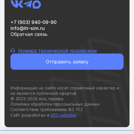
Если вам нужен надежный интернет без переплат и
сложностей,
vsetarifi.ru
- это удобный и понятный
+7 (903) 940-09-90
инструмент, который помогает быстро принять
info@itr-sim.ru
решение и подключиться к подходящему
Обратная связь
провайдеру.
Номера технической поддержки
Отправить заявку
Информация на сайте носит справочный характер и
не является публичной офертой
© 2023-2026 все_тарифы
Политика обработки персональных данных
Соответствие требованиям ФЗ 152
Сайт разработан в
SEO Lebedev