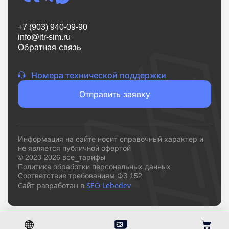
Если вам нужен надежный интернет без переплат и
сложностей,
vsetarifi.ru
- это удобный и понятный
инструмент, который помогает быстро принять
+7 (903) 940-09-90
решение и подключиться к подходящему
info@itr-sim.ru
провайдеру.
Обратная связь
Номера технической поддержки
Отправить заявку
Информация на сайте носит справочный характер и
не является публичной офертой
© 2023-2026 все_тарифы
Политика обработки персональных данных
Соответствие требованиям ФЗ 152
Сайт разработан в
SEO Lebedev