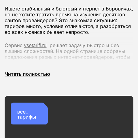
Ищете стабильный и быстрый интернет в Боровичах,
но не хотите тратить время на изучение десятков
сайтов провайдеров? Это знакомая ситуация:
тарифов много, условия отличаются, а разобраться
во всех нюансах бывает непросто.
Сервис
vsetarifi.ru
решает задачу быстро и без
лишних сложностей. На одной странице собраны
предложения разных интернет-провайдеров, чтобы
вы могли спокойно сравнить их и выбрать
оптимальный вариант.
Читать полностью
Что вы получаете:
Удобное сравнение тарифов по скорости и
стоимости
Актуальные предложения без устаревшей
информации
Проверку доступности подключения по вашему
адресу