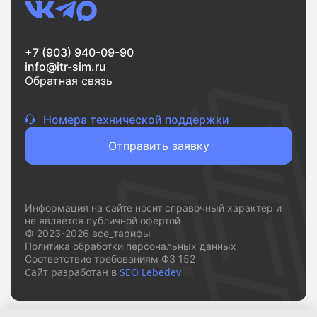
Если вам нужен надежный интернет без переплат и
сложностей,
vsetarifi.ru
- это удобный и понятный
+7 (903) 940-09-90
инструмент, который помогает быстро принять
info@itr-sim.ru
решение и подключиться к подходящему
Обратная связь
провайдеру.
Номера технической поддержки
Отправить заявку
Информация на сайте носит справочный характер и
не является публичной офертой
© 2023-2026 все_тарифы
Политика обработки персональных данных
Соответствие требованиям ФЗ 152
Сайт разработан в
SEO Lebedev