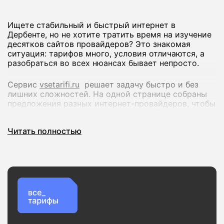
Ищете стабильный и быстрый интернет в
Дербенте, но не хотите тратить время на изучение
десятков сайтов провайдеров? Это знакомая
ситуация: тарифов много, условия отличаются, а
разобраться во всех нюансах бывает непросто.
Сервис
vsetarifi.ru
решает задачу быстро и без
лишних сложностей. На одной странице собраны
предложения разных интернет-провайдеров, чтобы
вы могли спокойно сравнить их и выбрать
оптимальный вариант.
Читать полностью
Что вы получаете:
Удобное сравнение тарифов по скорости и
стоимости
Актуальные предложения без устаревшей
информации
Проверку доступности подключения по вашему
адресу