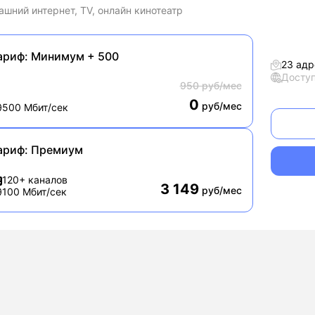
шний интернет, TV, онлайн кинотеатр
ариф:
Минимум + 500
23 адр
Досту
950 руб/мес
0
руб/мес
500 Мбит/сек
ариф:
Премиум
120+ каналов
3 149
руб/мес
100 Мбит/сек