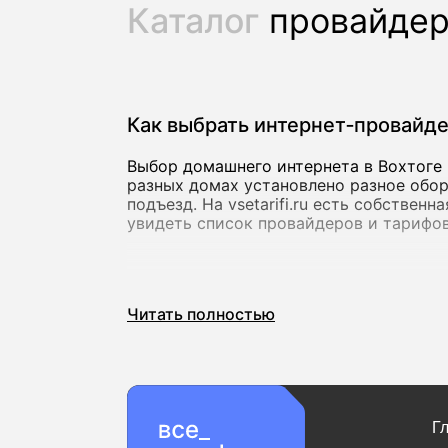
Каталог
провайде
Как выбрать интернет‑провайд
Выбор домашнего интернета в Вохтоге 
разных домах установлено разное обор
подъезд. На vsetarifi.ru есть собствен
увидеть список провайдеров и тарифов
Скорость и стабильность соед
Читать полностью
Для базовых задач подойдет скорость 
видеозвонков. Если вы активно пользу
онлайн, лучше сразу выбирать тарифы 
000 Мбит/с, которые предлагают как к
Важно учитывать не только максимальн
Г
проседает вечером, комфорт от форма