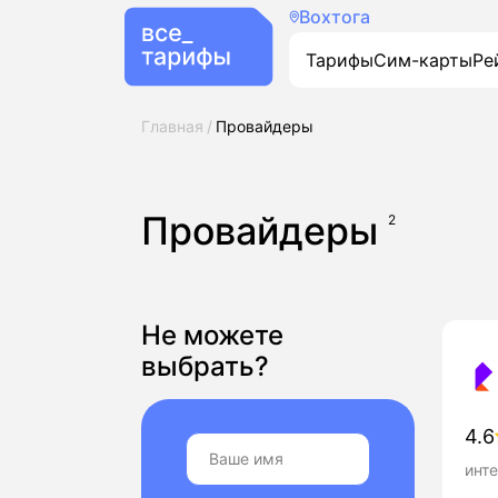
Вохтога
Тарифы
Сим-карты
Ре
Главная
Провайдеры
Провайдеры
2
Не можете
выбрать?
4.6
инте