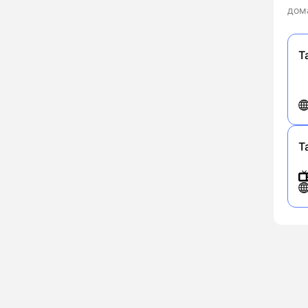
дома
Т
Т