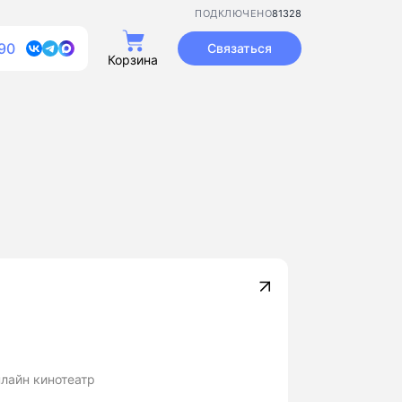
81328
ПОДКЛЮЧЕНО
90
Связаться
Корзина
нлайн кинотеатр