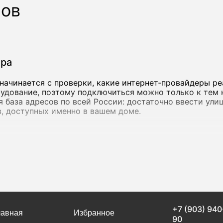
ров
ера
начинается с проверки, какие интернет‑провайдеры ре
удование, поэтому подключиться можно только к тем 
ная база адресов по всей России: достаточно ввести ул
, доступных именно в вашем доме.
инения
от 15 Мбит/с - ее достаточно для переписки, просмотр
етесь облачными сервисами, работаете с объемными ф
с более высокой пропускной способностью. в Вохтоге
рупные федеральные операторы, так и локальные сети.
+7 (903) 940
ую скорость, но и стабильность соединения. Если инт
лавная
Избранное
90
льно высокой скорости быстро исчезает.