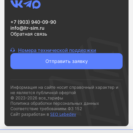
Если вам нужен надежный интернет без переплат и
сложностей,
vsetarifi.ru
- это удобный и понятный
+7 (903) 940-09-90
инструмент, который помогает быстро принять
info@itr-sim.ru
решение и подключиться к подходящему
Обратная связь
провайдеру.
Номера технической поддержки
Отправить заявку
Информация на сайте носит справочный характер и
не является публичной офертой
© 2023-2026 все_тарифы
Политика обработки персональных данных
Соответствие требованиям ФЗ 152
Сайт разработан в
SEO Lebedev