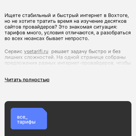
Ищете стабильный и быстрый интернет в Вохтоге,
но не хотите тратить время на изучение десятков
сайтов провайдеров? Это знакомая ситуация:
тарифов много, условия отличаются, а разобраться
во всех нюансах бывает непросто.
Сервис
vsetarifi.ru
решает задачу быстро и без
лишних сложностей. На одной странице собраны
предложения разных интернет-провайдеров, чтобы
вы могли спокойно сравнить их и выбрать
оптимальный вариант.
Читать полностью
Что вы получаете:
Удобное сравнение тарифов по скорости и
стоимости
Актуальные предложения без устаревшей
информации
Проверку доступности подключения по вашему
адресу