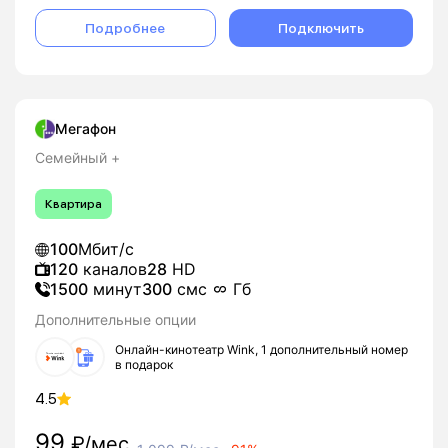
Подробнее
Подключить
Мегафон
Семейный +
Квартира
100
Мбит/с
120
каналов
28
HD
1500
минут
300
смс
Гб
Дополнительные опции
Онлайн-кинотеатр Wink, 1 дополнительный номер
в подарок
4.5
99
₽/мес