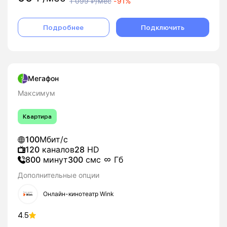
1 099
₽/мес
-
91%
Подробнее
Подключить
Мегафон
Максимум
Квартира
100
Мбит/с
120
каналов
28
HD
800
минут
300
смс
Гб
Дополнительные опции
Онлайн-кинотеатр Wink
4.5