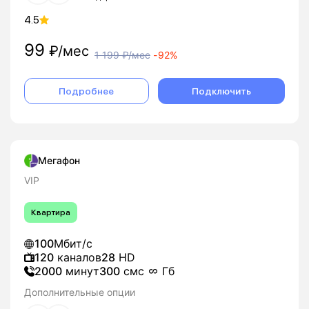
4.5
99
₽/мес
1 199
₽/мес
-
92%
Подробнее
Подключить
Мегафон
VIP
Квартира
100
Мбит/с
120
каналов
28
HD
2000
минут
300
смс
Гб
Дополнительные опции