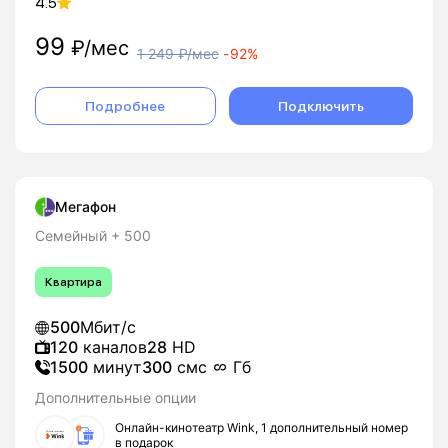
4.5
99
₽/мес
1 249
₽/мес
-
92%
Подробнее
Подключить
Мегафон
Семейный + 500
Квартира
500
Мбит/с
120
каналов
28
HD
1500
минут
300
смс
Гб
Дополнительные опции
Онлайн-кинотеатр Wink, 1 дополнительный номер
в подарок