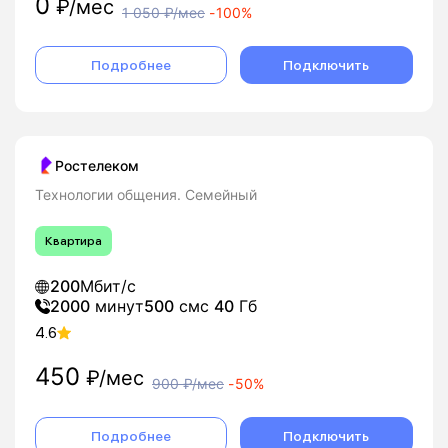
0
₽/мес
1 050
₽/мес
-
100%
Подробнее
Подключить
Ростелеком
Технологии общения. Семейный
Квартира
200
Мбит/с
2000
минут
500
смс
40
Гб
4.6
450
₽/мес
900
₽/мес
-
50%
Подробнее
Подключить