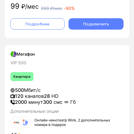
99
₽/мес
999
₽/мес
-
90%
Подробнее
Подключить
Мегафон
VIP 500
Квартира
500
Мбит/с
120
каналов
28
HD
2000
минут
300
смс
Гб
Дополнительные опции
Онлайн-кинотеатр Wink, 2 дополнительных
номера в подарок