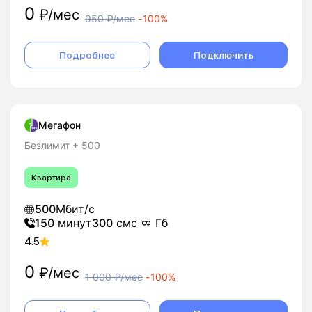
0
₽/мес
950
₽/мес
-
100%
Подробнее
Подключить
Мегафон
Безлимит + 500
Квартира
500
Мбит/с
150
минут
300
смс
Гб
4.5
0
₽/мес
1 000
₽/мес
-
100%