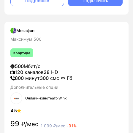
Подробнее
Подключить
Мегафон
Максимум 500
Квартира
500
Мбит/с
120
каналов
28
HD
800
минут
300
смс
Гб
Дополнительные опции
Онлайн-кинотеатр Wink
4.5
99
₽/мес
1 099
₽/мес
-
91%