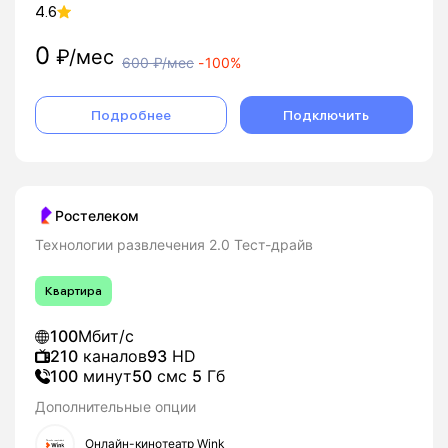
4.6
0
₽/мес
600
₽/мес
-
100%
Подробнее
Подключить
Ростелеком
Технологии развлечения 2.0 Тест-драйв
Квартира
100
Мбит/с
210
каналов
93
HD
100
минут
50
смс
5
Гб
Дополнительные опции
Онлайн-кинотеатр Wink