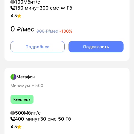
100
Мбит/с
150
минут
300
смс
Гб
4.5
0
₽/мес
900
₽/мес
-
100%
Подробнее
Подключить
Мегафон
Минимум + 500
Квартира
500
Мбит/с
400
минут
30
смс
50
Гб
4.5