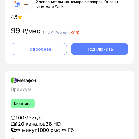
2 дополнительных номера в подарок, Онлайн-
кинотеатр Wink
4.5
99
₽/мес
1 149
₽/мес
-
91%
Подробнее
Подключить
Мегафон
Премиум
Квартира
100
Мбит/с
120
каналов
28
HD
минут
1000
смс
Гб