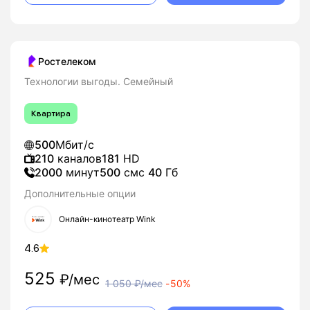
Ростелеком
Технологии выгоды. Семейный
Квартира
500
Мбит/с
210
каналов
181
HD
2000
минут
500
смс
40
Гб
Дополнительные опции
Онлайн-кинотеатр Wink
4.6
525
₽/мес
1 050
₽/мес
-
50%