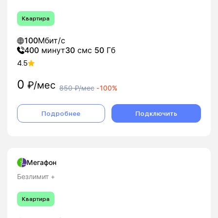
Квартира
100
Мбит/с
400
минут
30
смс
50
Гб
4.5
0
₽/мес
850
₽/мес
-
100%
Подробнее
Подключить
Мегафон
Безлимит +
Квартира