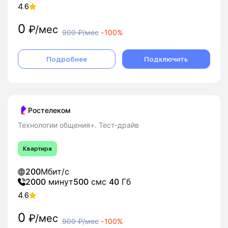
4.6
0
₽/мес
900
₽/мес
-
100%
Подробнее
Подключить
Ростелеком
Технологии общения+. Тест-драйв
Квартира
200
Мбит/с
2000
минут
500
смс
40
Гб
4.6
0
₽/мес
900
₽/мес
-
100%