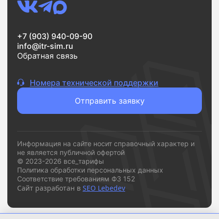
Если вам нужен надежный интернет без переплат и
сложностей,
vsetarifi.ru
- это удобный и понятный
+7 (903) 940-09-90
инструмент, который помогает быстро принять
info@itr-sim.ru
решение и подключиться к подходящему
Обратная связь
провайдеру.
Номера технической поддержки
Отправить заявку
Информация на сайте носит справочный характер и
не является публичной офертой
© 2023-2026 все_тарифы
Политика обработки персональных данных
Соответствие требованиям ФЗ 152
Сайт разработан в
SEO Lebedev