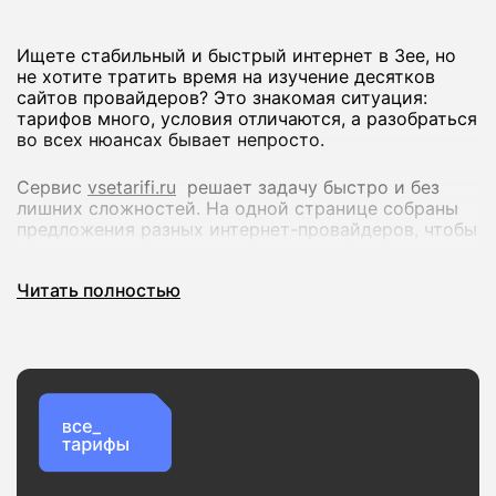
Ищете стабильный и быстрый интернет в Зее, но
не хотите тратить время на изучение десятков
сайтов провайдеров? Это знакомая ситуация:
тарифов много, условия отличаются, а разобраться
во всех нюансах бывает непросто.
Сервис
vsetarifi.ru
решает задачу быстро и без
лишних сложностей. На одной странице собраны
предложения разных интернет-провайдеров, чтобы
вы могли спокойно сравнить их и выбрать
оптимальный вариант.
Читать полностью
Что вы получаете:
Удобное сравнение тарифов по скорости и
стоимости
Актуальные предложения без устаревшей
информации
Проверку доступности подключения по вашему
адресу